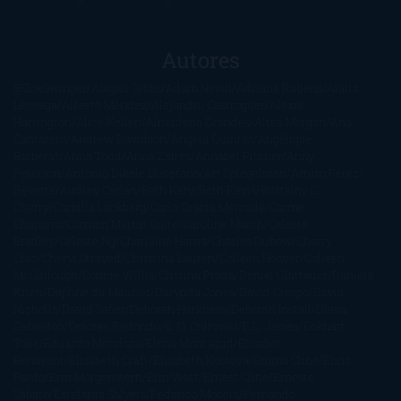
Autores
@ZoeSwinger
Abigail Gibbs
Adam Nevill
Adriana Rubens
Alaitz
Leceaga
Alberto Méndez
Alejandro Castroguer
Alexis
Harrington
Alice Kellen
Almudena Grandes
Altea Morgan
Ana
Cantarero
Andrew Davidson
Ángela Quintas
Angélique
Barbérat
Anna Todd
Anna Zaires
Annabel Pitcher
Anny
Peterson
Antonio Dikele Distefano
Art Spiegelman
Arturo Pérez-
Reverte
Audrey Carlan
Beth Kery
Beth Revis
Brittainy C.
Cherry
Camilla Läckberg
Carla Gràcia Mercadé
Carme
Chaparro
Carmen Martín Gaite
Caroline March
Celeste
Bradley
Celeste Ng
Charlaine Harris
Charles Dubow
Cherry
Chic
Cheryl Strayed
Christina Lauren
Colleen Hoover
Colleen
McCullough
Connie Willis
Cristina Prada
Daniel Glattauer
Daniela
Krien
Daphne du Maurier
Darynda Jones
David Crespo
David
Nicholls
David Safier
Deborah Harkness
Deborah Install
Diana
Gabaldon
Dolores Redondo
E. O. Chirovici
E.L. James
Eckhart
Tolle
Eduardo Mendoza
Elena Montagud
Elísabet
Benavent
Elisabeth Craft
Elisabeth Kostova
Emma Cline
Enric
Pardo
Erin Morgenstern
Erin Watt
Ernest Cline
Ernesto
Sábato
Estefanía Salyers
Federico Moccia
Fernando