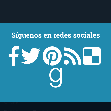
Síguenos en redes sociales
Un lector en la sombra. Escribo por escribir. Recomiendo libros. Blanco
y en botella. ¿Qué queréis más? Leed y no veáis tanta tele. O leed
mientras veis la tele, que eso es muy sano.
Sobre mí
Aviso Legal
Contacto
Editoriales
Ayúdame