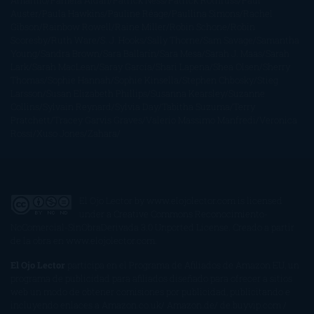
Amarillo
Pamela Aidan
Patrick Ness
Patrick Rothfuss
Paul
Auster
Paula Hawkins
Pauline Réage
Paullina Simons
Rachel
Gibson
Rainbow Rowell
Raine Miller
Robin Schone
Robin
Scoresby
Ruth Ware
S. J. Hooks
Sally Thorne
Sam Savage
Samantha
Young
Sandra Brown
Sara Ballarín
Sara Mesa
Sarah J. Maas
Sarah
Lark
Sarah MacLean
Saray García
Shari Lapena
Shea Olsen
Sherry
Thomas
Sophie Hannah
Sophie Kinsella
Stephen Chbosky
Stieg
Larsson
Susan Elizabeth Phillips
Susanna Kearsley
Suzanne
Collins
Sylvain Reynard
Sylvia Day
Tabitha Suzuma
Terry
Pratchett
Tracey Garvis Graves
Valerio Massimo Manfredi
Veronica
Rossi
Xuso Jones
Zahara
El Ojo Lector
by
www.elojolector.com
is licensed
under a
Creative Commons Reconocimiento-
NoComercial-SinObraDerivada 3.0 Unported License
. Creado a partir
de la obra en
www.elojolector.com
.
El Ojo Lector
participa en el Programa de Afiliados de Amazon EU, un
programa de publicidad para afiliados diseñado para ofrecer a sitios
web un modo de obtener comisiones por publicidad, publicitando e
incluyendo enlaces a Amazon.co.uk/ Amazon.de/ de.buyvip.com /