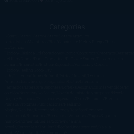
2016. Creado con
por
El Ojo Lector
.
Categorías
1-Star
2-Stars
3-Stars
4-Stars
5-Stars
Artículos
periodísticos
Aventuras
Blog
Canción de Hielo y Fuego
Chick-
Lit
Ciencia
Ficción
Clásicos
Colaboraciones
Comic
Concursos
Crecemos
Descarga
del libro
Drama
Duda Gramatical
El Ojo de Sauron
El poema de la
semana
Encuestas
Erótica
Especiales
Fantasía y Ciencia
Ficción
Feeling Good
Hay
vida
Histórica
Humor
Infantil
Intriga
Juvenil
Lecturas
Anticipadas
Libros que enganchan
Listas
Literatura
Fantástica
Literatura Japonesa
LofbuksDesigns
Los más vendidos
Mi
opinión
Narrativa
No ficción
Novela de misterio y suspense
Novela
Negra y Policiaca
Ocasiones especiales
Otros
Películas
Premio
Planeta
Próximas Publicaciones
Realismo
Mágico
Realista
Recomendaciones
Reseñas
Romance
paranormal
Romántica
Romántica Victoriana
Sagas
Segunda
mano
Sentimental
Series
Sobrevivir a una
novela
Terror
Test
Thriller
Trilogías
Uncategorized
Ya a la
venta
Young Adults
¡No me gusta!