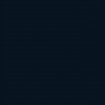
Aramburu
Florencia Bonelli
George R. R. Martin
Gina Peral
Gregory
Maguire
Haruki Murakami
Helen Simonson
Henning Mankell
Henry
James
Hiromi Kawakami
Irene Hall
Isabel Keats
J. Lynn
J.K.
Rowling
Jacinto Rey
Jack Thorne
Jamie McGuire
Jeff Lindsay
Jeff
VanderMeer
Jennifer L. Armentrout
Jennifer Niven
Jenny
Han
Jessica Thompson
Jill Santopolo
Joe Abercrombie
Joe Hill
Joël
Dicker
John Connolly
John Katzenbach
John Tiffany
Jojo
Moyes
Jonathan Safran Foer
Jose Carlos Somoza
Jose Luis
Sampedro
José Saramago
Karen Marie Moning
Katharine
McGee
Katherine Pancol
Katie Khan
Katjia Millay
Ken Follet
Ken
Follett
Kent Haruf
Khaled Hosseini
Kiera Cass
Koushun
Takami
Kristin Hannah
Kyoichi Katayama
L.J. Smith
Laini
Taylor
Laura Kinsale
Laura Norton
Laura Nuño
Laurell K.
Hamilton
Lauren Groff
Lauren Oliver
Lauren Willig
Leisa
Rayven
Lena Valenti
Leylah Attar
Liane Moriarty
Lidia Herbada
Lisa
Jewell
Lisa Kleypas
Lucía Etxebarria
Luz Gabás
M. J. Arlidge
M.C.
Andrews
Macarena Berlín
Malin Persson Giolito
Marcello
Simoni
María Dueñas
Marian Keyes
Marie Rutkoski
Mario Vagas
Llosa
Marta Estrada
Marta Francés
Marta Quintín
Max Brooks
Megan
Hart
Megan Maxwell
Mercedes Pinto Maldonado
Mia Sheridan
Milan
Kundera
Milly Johnson
Moderna de Pueblo
Mónica Carillo
Mónica
Gutiérrez
Mónica Vázquez
Naiara Domínguez
Nalini Singh
Naomi
Novik
Neil Gaiman
Nicolas Barreau
Nicole Williams
Noelia