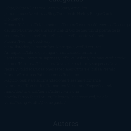
1-Star
2-Stars
3-Stars
4-Stars
5-Stars
Artículos
periodísticos
Aventuras
Blog
Canción de Hielo y Fuego
Chick-
Lit
Ciencia
Ficción
Clásicos
Colaboraciones
Comic
Concursos
Crecemos
Descarga
del libro
Drama
Duda Gramatical
El Ojo de Sauron
El poema de la
semana
Encuestas
Erótica
Especiales
Fantasía y Ciencia
Ficción
Feeling Good
Hay
vida
Histórica
Humor
Infantil
Intriga
Juvenil
Lecturas
Anticipadas
Libros que enganchan
Listas
Literatura
Fantástica
Literatura Japonesa
LofbuksDesigns
Los más vendidos
Mi
opinión
Narrativa
No ficción
Novela de misterio y suspense
Novela
Negra y Policiaca
Ocasiones especiales
Otros
Películas
Premio
Planeta
Próximas Publicaciones
Realismo
Mágico
Realista
Recomendaciones
Reseñas
Romance
paranormal
Romántica
Romántica Victoriana
Sagas
Segunda
mano
Sentimental
Series
Sobrevivir a una
novela
Terror
Test
Thriller
Trilogías
Uncategorized
Ya a la
venta
Young Adults
¡No me gusta!
Autores