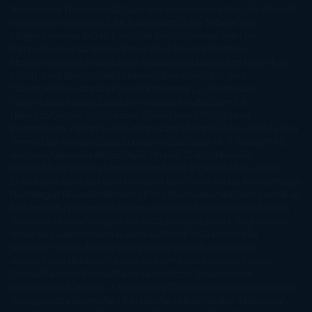
Han
Jessica Thompson
Jill Santopolo
Joe Abercrombie
Joe Hill
Joël
Dicker
John Connolly
John Katzenbach
John Tiffany
Jojo
Moyes
Jonathan Safran Foer
Jose Carlos Somoza
Jose Luis
Sampedro
José Saramago
Karen Marie Moning
Katharine
McGee
Katherine Pancol
Katie Khan
Katjia Millay
Ken Follet
Ken
Follett
Kent Haruf
Khaled Hosseini
Kiera Cass
Koushun
Takami
Kristin Hannah
Kyoichi Katayama
L.J. Smith
Laini
Taylor
Laura Kinsale
Laura Norton
Laura Nuño
Laurell K.
Hamilton
Lauren Groff
Lauren Oliver
Lauren Willig
Leisa
Rayven
Lena Valenti
Leylah Attar
Liane Moriarty
Lidia Herbada
Lisa
Jewell
Lisa Kleypas
Lucía Etxebarria
Luz Gabás
M. J. Arlidge
M.C.
Andrews
Macarena Berlín
Malin Persson Giolito
Marcello
Simoni
María Dueñas
Marian Keyes
Marie Rutkoski
Mario Vagas
Llosa
Marta Estrada
Marta Francés
Marta Quintín
Max Brooks
Megan
Hart
Megan Maxwell
Mercedes Pinto Maldonado
Mia Sheridan
Milan
Kundera
Milly Johnson
Moderna de Pueblo
Mónica Carillo
Mónica
Gutiérrez
Mónica Vázquez
Naiara Domínguez
Nalini Singh
Naomi
Novik
Neil Gaiman
Nicolas Barreau
Nicole Williams
Noelia
Amarillo
Pamela Aidan
Patrick Ness
Patrick Rothfuss
Paul
Auster
Paula Hawkins
Pauline Réage
Paullina Simons
Rachel
Gibson
Rainbow Rowell
Raine Miller
Robin Schone
Robin
Scoresby
Ruth Ware
S. J. Hooks
Sally Thorne
Sam Savage
Samantha
Young
Sandra Brown
Sara Ballarín
Sara Mesa
Sarah J. Maas
Sarah