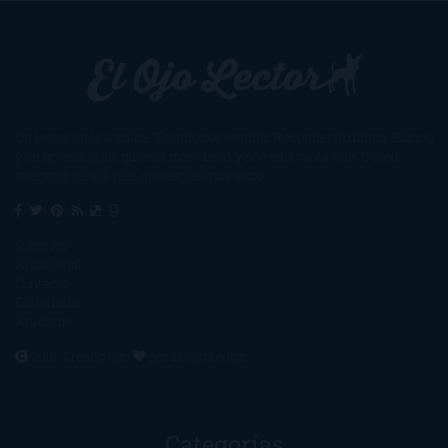
Un lector en la sombra. Escribo por escribir. Recomiendo libros. Blanco
y en botella. ¿Qué queréis más? Leed y no veáis tanta tele. O leed
mientras veis la tele, que eso es muy sano.
Sobre mí
Aviso Legal
Contacto
Editoriales
Ayúdame
2016. Creado con
por
El Ojo Lector
.
Categorías