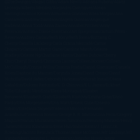
@ZoeSwinger
Abigail Gibbs
Adam Nevill
Adriana Rubens
Alaitz
Leceaga
Alberto Méndez
Alejandro Castroguer
Alexis
Harrington
Alice Kellen
Almudena Grandes
Altea Morgan
Ana
Cantarero
Andrew Davidson
Ángela Quintas
Angélique
Barbérat
Anna Todd
Anna Zaires
Annabel Pitcher
Anny
Peterson
Antonio Dikele Distefano
Art Spiegelman
Arturo Pérez-
Reverte
Audrey Carlan
Beth Kery
Beth Revis
Brittainy C.
Cherry
Camilla Läckberg
Carla Gràcia Mercadé
Carme
Chaparro
Carmen Martín Gaite
Caroline March
Celeste
Bradley
Celeste Ng
Charlaine Harris
Charles Dubow
Cherry
Chic
Cheryl Strayed
Christina Lauren
Colleen Hoover
Colleen
McCullough
Connie Willis
Cristina Prada
Daniel Glattauer
Daniela
Krien
Daphne du Maurier
Darynda Jones
David Crespo
David
Nicholls
David Safier
Deborah Harkness
Deborah Install
Diana
Gabaldon
Dolores Redondo
E. O. Chirovici
E.L. James
Eckhart
Tolle
Eduardo Mendoza
Elena Montagud
Elísabet
Benavent
Elisabeth Craft
Elisabeth Kostova
Emma Cline
Enric
Pardo
Erin Morgenstern
Erin Watt
Ernest Cline
Ernesto
Sábato
Estefanía Salyers
Federico Moccia
Fernando
Aramburu
Florencia Bonelli
George R. R. Martin
Gina Peral
Gregory
Maguire
Haruki Murakami
Helen Simonson
Henning Mankell
Henry
James
Hiromi Kawakami
Irene Hall
Isabel Keats
J. Lynn
J.K.
Rowling
Jacinto Rey
Jack Thorne
Jamie McGuire
Jeff Lindsay
Jeff
VanderMeer
Jennifer L. Armentrout
Jennifer Niven
Jenny