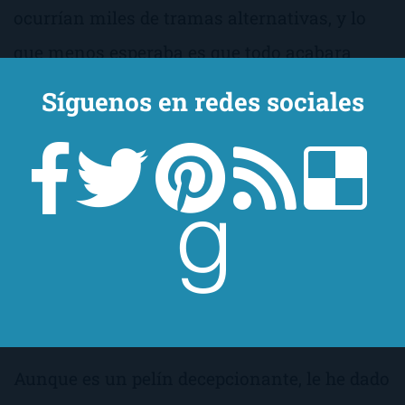
ocurrían miles de tramas alternativas, y lo
que menos esperaba es que todo acabara
más o menos igual que como empezó.
Síguenos en redes sociales
Porque esa es otra, nada se resuelve… Te
quedan ganas de decirle a la protagonista:
vale, has dejado de trabajar el día de Navidad
para estar con tu familia, ¿pero no te das
cuenta que a la vuelta vas a seguir igual?
¡Que enero es uno de los meses donde los
matrimonios más se divorcian!
Aunque es un pelín decepcionante, le he dado