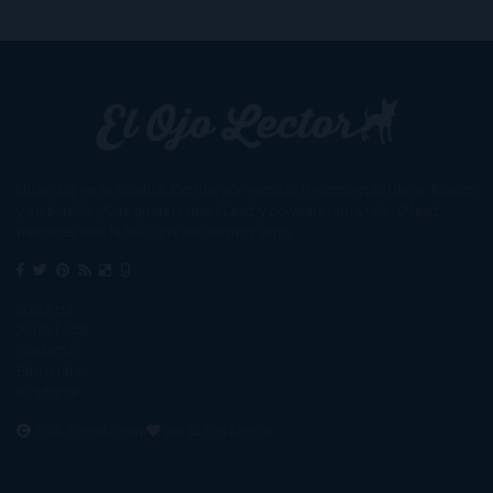
Un lector en la sombra. Escribo por escribir. Recomiendo libros. Blanco
y en botella. ¿Qué queréis más? Leed y no veáis tanta tele. O leed
mientras veis la tele, que eso es muy sano.
Sobre mí
Aviso Legal
Contacto
Editoriales
Ayúdame
2016. Creado con
por
El Ojo Lector
.