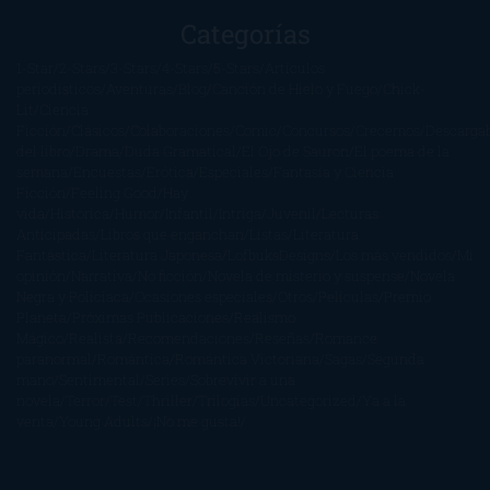
Categorías
1-Star
2-Stars
3-Stars
4-Stars
5-Stars
Artículos
periodísticos
Aventuras
Blog
Canción de Hielo y Fuego
Chick-
Lit
Ciencia
Ficción
Clásicos
Colaboraciones
Comic
Concursos
Crecemos
Descarga
del libro
Drama
Duda Gramatical
El Ojo de Sauron
El poema de la
semana
Encuestas
Erótica
Especiales
Fantasía y Ciencia
Ficción
Feeling Good
Hay
vida
Histórica
Humor
Infantil
Intriga
Juvenil
Lecturas
Anticipadas
Libros que enganchan
Listas
Literatura
Fantástica
Literatura Japonesa
LofbuksDesigns
Los más vendidos
Mi
opinión
Narrativa
No ficción
Novela de misterio y suspense
Novela
Negra y Policiaca
Ocasiones especiales
Otros
Películas
Premio
Planeta
Próximas Publicaciones
Realismo
Mágico
Realista
Recomendaciones
Reseñas
Romance
paranormal
Romántica
Romántica Victoriana
Sagas
Segunda
mano
Sentimental
Series
Sobrevivir a una
novela
Terror
Test
Thriller
Trilogías
Uncategorized
Ya a la
venta
Young Adults
¡No me gusta!