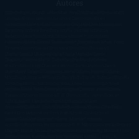
Autores
@ZoeSwinger
Abigail Gibbs
Adam Nevill
Adriana Rubens
Alaitz
Leceaga
Alberto Méndez
Alejandro Castroguer
Alexis
Harrington
Alice Kellen
Almudena Grandes
Altea Morgan
Ana
Cantarero
Andrew Davidson
Ángela Quintas
Angélique
Barbérat
Anna Todd
Anna Zaires
Annabel Pitcher
Anny
Peterson
Antonio Dikele Distefano
Art Spiegelman
Arturo Pérez-
Reverte
Audrey Carlan
Beth Kery
Beth Revis
Brittainy C.
Cherry
Camilla Läckberg
Carla Gràcia Mercadé
Carme
Chaparro
Carmen Martín Gaite
Caroline March
Celeste
Bradley
Celeste Ng
Charlaine Harris
Charles Dubow
Cherry
Chic
Cheryl Strayed
Christina Lauren
Colleen Hoover
Colleen
McCullough
Connie Willis
Cristina Prada
Daniel Glattauer
Daniela
Krien
Daphne du Maurier
Darynda Jones
David Crespo
David
Nicholls
David Safier
Deborah Harkness
Deborah Install
Diana
Gabaldon
Dolores Redondo
E. O. Chirovici
E.L. James
Eckhart
Tolle
Eduardo Mendoza
Elena Montagud
Elísabet
Benavent
Elisabeth Craft
Elisabeth Kostova
Emma Cline
Enric
Pardo
Erin Morgenstern
Erin Watt
Ernest Cline
Ernesto
Sábato
Estefanía Salyers
Federico Moccia
Fernando
Aramburu
Florencia Bonelli
George R. R. Martin
Gina Peral
Gregory
Maguire
Haruki Murakami
Helen Simonson
Henning Mankell
Henry
James
Hiromi Kawakami
Irene Hall
Isabel Keats
J. Lynn
J.K.