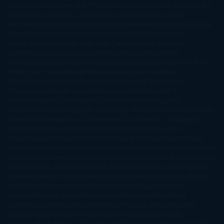
Rowling
Jacinto Rey
Jack Thorne
Jamie McGuire
Jeff Lindsay
Jeff
VanderMeer
Jennifer L. Armentrout
Jennifer Niven
Jenny
Han
Jessica Thompson
Jill Santopolo
Joe Abercrombie
Joe Hill
Joël
Dicker
John Connolly
John Katzenbach
John Tiffany
Jojo
Moyes
Jonathan Safran Foer
Jose Carlos Somoza
Jose Luis
Sampedro
José Saramago
Karen Marie Moning
Katharine
McGee
Katherine Pancol
Katie Khan
Katjia Millay
Ken Follet
Ken
Follett
Kent Haruf
Khaled Hosseini
Kiera Cass
Koushun
Takami
Kristin Hannah
Kyoichi Katayama
L.J. Smith
Laini
Taylor
Laura Kinsale
Laura Norton
Laura Nuño
Laurell K.
Hamilton
Lauren Groff
Lauren Oliver
Lauren Willig
Leisa
Rayven
Lena Valenti
Leylah Attar
Liane Moriarty
Lidia Herbada
Lisa
Jewell
Lisa Kleypas
Lucía Etxebarria
Luz Gabás
M. J. Arlidge
M.C.
Andrews
Macarena Berlín
Malin Persson Giolito
Marcello
Simoni
María Dueñas
Marian Keyes
Marie Rutkoski
Mario Vagas
Llosa
Marta Estrada
Marta Francés
Marta Quintín
Max Brooks
Megan
Hart
Megan Maxwell
Mercedes Pinto Maldonado
Mia Sheridan
Milan
Kundera
Milly Johnson
Moderna de Pueblo
Mónica Carillo
Mónica
Gutiérrez
Mónica Vázquez
Naiara Domínguez
Nalini Singh
Naomi
Novik
Neil Gaiman
Nicolas Barreau
Nicole Williams
Noelia
Amarillo
Pamela Aidan
Patrick Ness
Patrick Rothfuss
Paul
Auster
Paula Hawkins
Pauline Réage
Paullina Simons
Rachel
Gibson
Rainbow Rowell
Raine Miller
Robin Schone
Robin
Scoresby
Ruth Ware
S. J. Hooks
Sally Thorne
Sam Savage
Samantha