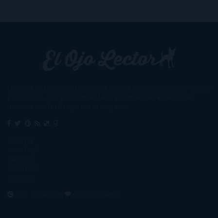
Un lector en la sombra. Escribo por escribir. Recomiendo libros. Blanco
y en botella. ¿Qué queréis más? Leed y no veáis tanta tele. O leed
mientras veis la tele, que eso es muy sano.
Sobre mí
Aviso Legal
Contacto
Editoriales
Ayúdame
2016. Creado con
por
El Ojo Lector
.