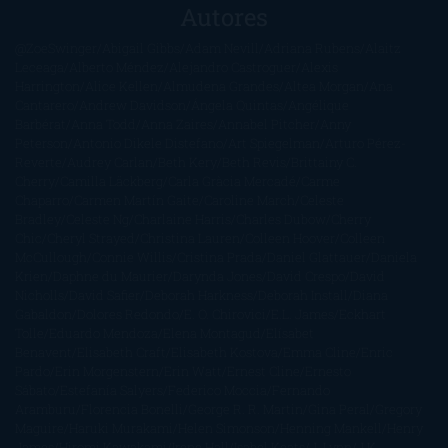
Autores
@ZoeSwinger
Abigail Gibbs
Adam Nevill
Adriana Rubens
Alaitz
Leceaga
Alberto Méndez
Alejandro Castroguer
Alexis
Harrington
Alice Kellen
Almudena Grandes
Altea Morgan
Ana
Cantarero
Andrew Davidson
Ángela Quintas
Angélique
Barbérat
Anna Todd
Anna Zaires
Annabel Pitcher
Anny
Peterson
Antonio Dikele Distefano
Art Spiegelman
Arturo Pérez-
Reverte
Audrey Carlan
Beth Kery
Beth Revis
Brittainy C.
Cherry
Camilla Läckberg
Carla Gràcia Mercadé
Carme
Chaparro
Carmen Martín Gaite
Caroline March
Celeste
Bradley
Celeste Ng
Charlaine Harris
Charles Dubow
Cherry
Chic
Cheryl Strayed
Christina Lauren
Colleen Hoover
Colleen
McCullough
Connie Willis
Cristina Prada
Daniel Glattauer
Daniela
Krien
Daphne du Maurier
Darynda Jones
David Crespo
David
Nicholls
David Safier
Deborah Harkness
Deborah Install
Diana
Gabaldon
Dolores Redondo
E. O. Chirovici
E.L. James
Eckhart
Tolle
Eduardo Mendoza
Elena Montagud
Elísabet
Benavent
Elisabeth Craft
Elisabeth Kostova
Emma Cline
Enric
Pardo
Erin Morgenstern
Erin Watt
Ernest Cline
Ernesto
Sábato
Estefanía Salyers
Federico Moccia
Fernando
Aramburu
Florencia Bonelli
George R. R. Martin
Gina Peral
Gregory
Maguire
Haruki Murakami
Helen Simonson
Henning Mankell
Henry
James
Hiromi Kawakami
Irene Hall
Isabel Keats
J. Lynn
J.K.