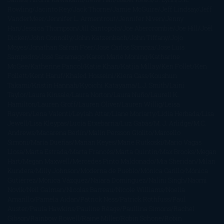
Rowling
Jacinto Rey
Jack Thorne
Jamie McGuire
Jeff Lindsay
Jeff
VanderMeer
Jennifer L. Armentrout
Jennifer Niven
Jenny
Han
Jessica Thompson
Jill Santopolo
Joe Abercrombie
Joe Hill
Joël
Dicker
John Connolly
John Katzenbach
John Tiffany
Jojo
Moyes
Jonathan Safran Foer
Jose Carlos Somoza
Jose Luis
Sampedro
José Saramago
Karen Marie Moning
Katharine
McGee
Katherine Pancol
Katie Khan
Katjia Millay
Ken Follet
Ken
Follett
Kent Haruf
Khaled Hosseini
Kiera Cass
Koushun
Takami
Kristin Hannah
Kyoichi Katayama
L.J. Smith
Laini
Taylor
Laura Kinsale
Laura Norton
Laura Nuño
Laurell K.
Hamilton
Lauren Groff
Lauren Oliver
Lauren Willig
Leisa
Rayven
Lena Valenti
Leylah Attar
Liane Moriarty
Lidia Herbada
Lisa
Jewell
Lisa Kleypas
Lucía Etxebarria
Luz Gabás
M. J. Arlidge
M.C.
Andrews
Macarena Berlín
Malin Persson Giolito
Marcello
Simoni
María Dueñas
Marian Keyes
Marie Rutkoski
Mario Vagas
Llosa
Marta Estrada
Marta Francés
Marta Quintín
Max Brooks
Megan
Hart
Megan Maxwell
Mercedes Pinto Maldonado
Mia Sheridan
Milan
Kundera
Milly Johnson
Moderna de Pueblo
Mónica Carillo
Mónica
Gutiérrez
Mónica Vázquez
Naiara Domínguez
Nalini Singh
Naomi
Novik
Neil Gaiman
Nicolas Barreau
Nicole Williams
Noelia
Amarillo
Pamela Aidan
Patrick Ness
Patrick Rothfuss
Paul
Auster
Paula Hawkins
Pauline Réage
Paullina Simons
Rachel
Gibson
Rainbow Rowell
Raine Miller
Robin Schone
Robin