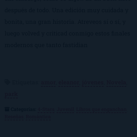
después de todo. Una edición muy cuidada y
bonita, una gran historia. Atreveos sí o sí, y
luego volved y criticad conmigo estos finales
modernos que tanto fastidian
Etiquetas
:
amor
,
eleanor
,
jóvenes
,
Novela
,
park
Categorías:
4-Stars
,
Juvenil
,
Libros que enganchan
,
Reseñas
,
Romántica