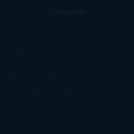
Categorías
1-Star
2-Stars
3-Stars
4-Stars
5-Stars
Artículos
periodísticos
Aventuras
Blog
Canción de Hielo y Fuego
Chick-
Lit
Ciencia
Ficción
Clásicos
Colaboraciones
Comic
Concursos
Crecemos
Descarga
del libro
Drama
Duda Gramatical
El Ojo de Sauron
El poema de la
semana
Encuestas
Erótica
Especiales
Fantasía y Ciencia
Ficción
Feeling Good
Hay
vida
Histórica
Humor
Infantil
Intriga
Juvenil
Lecturas
Anticipadas
Libros que enganchan
Listas
Literatura
Fantástica
Literatura Japonesa
LofbuksDesigns
Los más vendidos
Mi
opinión
Narrativa
No ficción
Novela de misterio y suspense
Novela
Negra y Policiaca
Ocasiones especiales
Otros
Películas
Premio
Planeta
Próximas Publicaciones
Realismo
Mágico
Realista
Recomendaciones
Reseñas
Romance
paranormal
Romántica
Romántica Victoriana
Sagas
Segunda
mano
Sentimental
Series
Sobrevivir a una
novela
Terror
Test
Thriller
Trilogías
Uncategorized
Ya a la
venta
Young Adults
¡No me gusta!