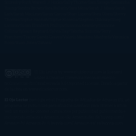
Scoresby
Ruth Ware
S. J. Hooks
Sally Thorne
Sam Savage
Samantha
Young
Sandra Brown
Sara Ballarín
Sara Mesa
Sarah J. Maas
Sarah
Lark
Sarah MacLean
Saray García
Shari Lapena
Shea Olsen
Sherry
Thomas
Sophie Hannah
Sophie Kinsella
Stephen Chbosky
Stieg
Larsson
Susan Elizabeth Phillips
Susanna Kearsley
Suzanne
Collins
Sylvain Reynard
Sylvia Day
Tabitha Suzuma
Terry
Pratchett
Tracey Garvis Graves
Valerio Massimo Manfredi
Veronica
Rossi
Xuso Jones
Zahara
El Ojo Lector
by
www.elojolector.com
is licensed
under a
Creative Commons Reconocimiento-
NoComercial-SinObraDerivada 3.0 Unported License
. Creado a partir
de la obra en
www.elojolector.com
.
El Ojo Lector
participa en el Programa de Afiliados de Amazon EU, un
programa de publicidad para afiliados diseñado para ofrecer a sitios
web un modo de obtener comisiones por publicidad, publicitando e
incluyendo enlaces a Amazon.co.uk/ Amazon.de/ de.buyvip.com /
Amazon.fr/ Amazon.it/ it.buyvip.com/ Amazon.es/ es.buyvip.com.