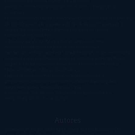
1-Star
2-Stars
3-Stars
4-Stars
5-Stars
Artículos
periodísticos
Aventuras
Blog
Canción de Hielo y Fuego
Chick-
Lit
Ciencia
Ficción
Clásicos
Colaboraciones
Comic
Concursos
Crecemos
Descarga
del libro
Drama
Duda Gramatical
El Ojo de Sauron
El poema de la
semana
Encuestas
Erótica
Especiales
Fantasía y Ciencia
Ficción
Feeling Good
Hay
vida
Histórica
Humor
Infantil
Intriga
Juvenil
Lecturas
Anticipadas
Libros que enganchan
Listas
Literatura
Fantástica
Literatura Japonesa
LofbuksDesigns
Los más vendidos
Mi
opinión
Narrativa
No ficción
Novela de misterio y suspense
Novela
Negra y Policiaca
Ocasiones especiales
Otros
Películas
Premio
Planeta
Próximas Publicaciones
Realismo
Mágico
Realista
Recomendaciones
Reseñas
Romance
paranormal
Romántica
Romántica Victoriana
Sagas
Segunda
mano
Sentimental
Series
Sobrevivir a una
novela
Terror
Test
Thriller
Trilogías
Uncategorized
Ya a la
venta
Young Adults
¡No me gusta!
Autores
@ZoeSwinger
Abigail Gibbs
Adam Nevill
Adriana Rubens
Alaitz
Leceaga
Alberto Méndez
Alejandro Castroguer
Alexis