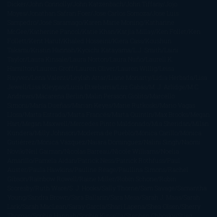
Dicker
John Connolly
John Katzenbach
John Tiffany
Jojo
Moyes
Jonathan Safran Foer
Jose Carlos Somoza
Jose Luis
Sampedro
José Saramago
Karen Marie Moning
Katharine
McGee
Katherine Pancol
Katie Khan
Katjia Millay
Ken Follet
Ken
Follett
Kent Haruf
Khaled Hosseini
Kiera Cass
Koushun
Takami
Kristin Hannah
Kyoichi Katayama
L.J. Smith
Laini
Taylor
Laura Kinsale
Laura Norton
Laura Nuño
Laurell K.
Hamilton
Lauren Groff
Lauren Oliver
Lauren Willig
Leisa
Rayven
Lena Valenti
Leylah Attar
Liane Moriarty
Lidia Herbada
Lisa
Jewell
Lisa Kleypas
Lucía Etxebarria
Luz Gabás
M. J. Arlidge
M.C.
Andrews
Macarena Berlín
Malin Persson Giolito
Marcello
Simoni
María Dueñas
Marian Keyes
Marie Rutkoski
Mario Vagas
Llosa
Marta Estrada
Marta Francés
Marta Quintín
Max Brooks
Megan
Hart
Megan Maxwell
Mercedes Pinto Maldonado
Mia Sheridan
Milan
Kundera
Milly Johnson
Moderna de Pueblo
Mónica Carillo
Mónica
Gutiérrez
Mónica Vázquez
Naiara Domínguez
Nalini Singh
Naomi
Novik
Neil Gaiman
Nicolas Barreau
Nicole Williams
Noelia
Amarillo
Pamela Aidan
Patrick Ness
Patrick Rothfuss
Paul
Auster
Paula Hawkins
Pauline Réage
Paullina Simons
Rachel
Gibson
Rainbow Rowell
Raine Miller
Robin Schone
Robin
Scoresby
Ruth Ware
S. J. Hooks
Sally Thorne
Sam Savage
Samantha
Young
Sandra Brown
Sara Ballarín
Sara Mesa
Sarah J. Maas
Sarah
Lark
Sarah MacLean
Saray García
Shari Lapena
Shea Olsen
Sherry
Thomas
Sophie Hannah
Sophie Kinsella
Stephen Chbosky
Stieg