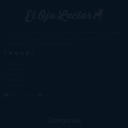
Un lector en la sombra. Escribo por escribir. Recomiendo libros. Blanco
y en botella. ¿Qué queréis más? Leed y no veáis tanta tele. O leed
mientras veis la tele, que eso es muy sano.
Sobre mí
Aviso Legal
Contacto
Editoriales
Ayúdame
2016. Creado con
por
El Ojo Lector
.
Categorías