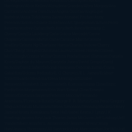
Harrington
Alice Kellen
Almudena Grandes
Altea Morgan
Ana
Cantarero
Andrew Davidson
Ángela Quintas
Angélique
Barbérat
Anna Todd
Anna Zaires
Annabel Pitcher
Anny
Peterson
Antonio Dikele Distefano
Art Spiegelman
Arturo Pérez-
Reverte
Audrey Carlan
Beth Kery
Beth Revis
Brittainy C.
Cherry
Camilla Läckberg
Carla Gràcia Mercadé
Carme
Chaparro
Carmen Martín Gaite
Caroline March
Celeste
Bradley
Celeste Ng
Charlaine Harris
Charles Dubow
Cherry
Chic
Cheryl Strayed
Christina Lauren
Colleen Hoover
Colleen
McCullough
Connie Willis
Cristina Prada
Daniel Glattauer
Daniela
Krien
Daphne du Maurier
Darynda Jones
David Crespo
David
Nicholls
David Safier
Deborah Harkness
Deborah Install
Diana
Gabaldon
Dolores Redondo
E. O. Chirovici
E.L. James
Eckhart
Tolle
Eduardo Mendoza
Elena Montagud
Elísabet
Benavent
Elisabeth Craft
Elisabeth Kostova
Emma Cline
Enric
Pardo
Erin Morgenstern
Erin Watt
Ernest Cline
Ernesto
Sábato
Estefanía Salyers
Federico Moccia
Fernando
Aramburu
Florencia Bonelli
George R. R. Martin
Gina Peral
Gregory
Maguire
Haruki Murakami
Helen Simonson
Henning Mankell
Henry
James
Hiromi Kawakami
Irene Hall
Isabel Keats
J. Lynn
J.K.
Rowling
Jacinto Rey
Jack Thorne
Jamie McGuire
Jeff Lindsay
Jeff
VanderMeer
Jennifer L. Armentrout
Jennifer Niven
Jenny
Han
Jessica Thompson
Jill Santopolo
Joe Abercrombie
Joe Hill
Joël