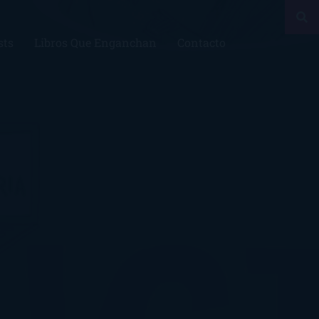
sts
Libros Que Enganchan
Contacto