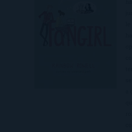
ha
ju
le
ha
op
co
te
se
a 
qu
ro
co