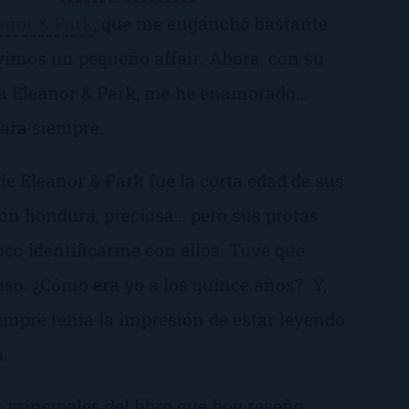
anor & Park
, que me enganchó bastante.
uvimos un pequeño
affair
. Ahora, con su
 a
Eleanor & Park
, me he enamorado…
ara siempre.
 de
Eleanor & Park
fue la corta edad de sus
con hondura, preciosa… pero sus protas
co identificarme con ellos. Tuve que
uso.
¿Cómo era yo a los quince años?
Y,
mpre tenía la impresión de estar leyendo
.
 principales del libro que hoy reseño,