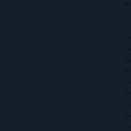
re
co
co
an
at
qu
mu
cl
ad
su
ha
qu