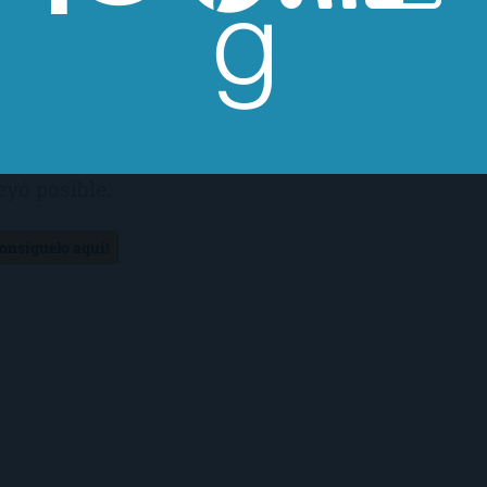
razón a los nuevos amigos y a las
evas experiencias, y se está dando
enta de que hay mucho más que
render sobre el amor de lo que nunca
eyó posible.
Consíguelo aquí!