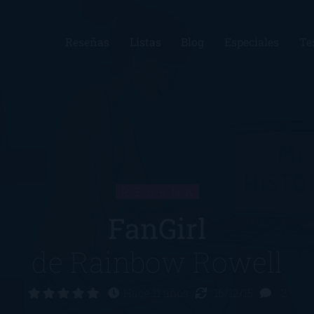
Reseñas
Listas
Blog
Especiales
Te
RESEÑA
FanGirl
de
Rainbow Rowell
Hace 11 años
16/12/15
3