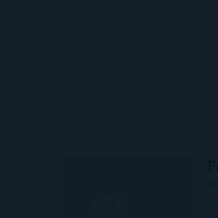
F
d
Ca