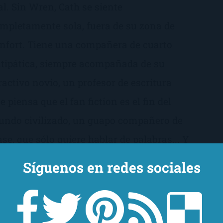
al. Sin Wren, Cath se siente
mpletamente sola, fuera de su zona de
nfort. Tiene una compañera de cuarto
tipática, siempre acompañada de su
ractivo novio, un profesor de escritura
e piensa que el fan fiction es el fin del
ndo civilizado, un guapo compañero de
ase, que sólo quiere hablar de palabras... Y
emás no puede dejar de preocuparse por
Síguenos en redes sociales
 padre, que es amoroso y frágil y nunca
 estado realmente solo. Ahora Cath tiene
e decidir si está dispuesta a abrir su