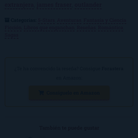
extranjera
,
james fraser
,
outlander
Categorías:
5-Stars
,
Aventuras
,
Fantasía y Ciencia
Ficción
,
Libros que enganchan
,
Reseñas
,
Romántica
,
Sagas
¿Te ha convencido la reseña? Consigue
Forastera
en Amazon:
Consíguelo en Amazon
También te puede gustar