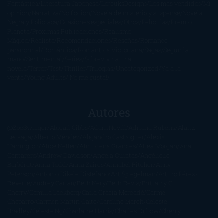
Fantástica
Literatura Japonesa
LofbuksDesigns
Los más vendidos
Mi
opinión
Narrativa
No ficción
Novela de misterio y suspense
Novela
Negra y Policiaca
Ocasiones especiales
Otros
Películas
Premio
Planeta
Próximas Publicaciones
Realismo
Mágico
Realista
Recomendaciones
Reseñas
Romance
paranormal
Romántica
Romántica Victoriana
Sagas
Segunda
mano
Sentimental
Series
Sobrevivir a una
novela
Terror
Test
Thriller
Trilogías
Uncategorized
Ya a la
venta
Young Adults
¡No me gusta!
Autores
@ZoeSwinger
Abigail Gibbs
Adam Nevill
Adriana Rubens
Alaitz
Leceaga
Alberto Méndez
Alejandro Castroguer
Alexis
Harrington
Alice Kellen
Almudena Grandes
Altea Morgan
Ana
Cantarero
Andrew Davidson
Ángela Quintas
Angélique
Barbérat
Anna Todd
Anna Zaires
Annabel Pitcher
Anny
Peterson
Antonio Dikele Distefano
Art Spiegelman
Arturo Pérez-
Reverte
Audrey Carlan
Beth Kery
Beth Revis
Brittainy C.
Cherry
Camilla Läckberg
Carla Gràcia Mercadé
Carme
Chaparro
Carmen Martín Gaite
Caroline March
Celeste
Bradley
Celeste Ng
Charlaine Harris
Charles Dubow
Cherry