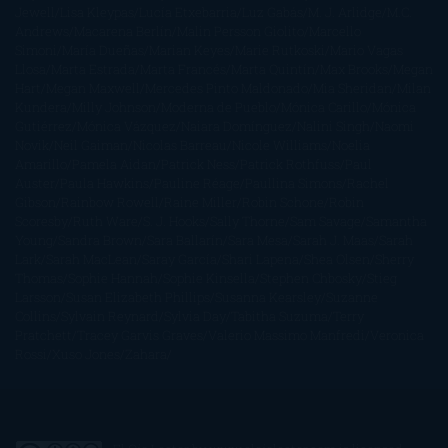
Jewell
Lisa Kleypas
Lucía Etxebarria
Luz Gabás
M. J. Arlidge
M.C.
Andrews
Macarena Berlín
Malin Persson Giolito
Marcello
Simoni
María Dueñas
Marian Keyes
Marie Rutkoski
Mario Vagas
Llosa
Marta Estrada
Marta Francés
Marta Quintín
Max Brooks
Megan
Hart
Megan Maxwell
Mercedes Pinto Maldonado
Mia Sheridan
Milan
Kundera
Milly Johnson
Moderna de Pueblo
Mónica Carillo
Mónica
Gutiérrez
Mónica Vázquez
Naiara Domínguez
Nalini Singh
Naomi
Novik
Neil Gaiman
Nicolas Barreau
Nicole Williams
Noelia
Amarillo
Pamela Aidan
Patrick Ness
Patrick Rothfuss
Paul
Auster
Paula Hawkins
Pauline Réage
Paullina Simons
Rachel
Gibson
Rainbow Rowell
Raine Miller
Robin Schone
Robin
Scoresby
Ruth Ware
S. J. Hooks
Sally Thorne
Sam Savage
Samantha
Young
Sandra Brown
Sara Ballarín
Sara Mesa
Sarah J. Maas
Sarah
Lark
Sarah MacLean
Saray García
Shari Lapena
Shea Olsen
Sherry
Thomas
Sophie Hannah
Sophie Kinsella
Stephen Chbosky
Stieg
Larsson
Susan Elizabeth Phillips
Susanna Kearsley
Suzanne
Collins
Sylvain Reynard
Sylvia Day
Tabitha Suzuma
Terry
Pratchett
Tracey Garvis Graves
Valerio Massimo Manfredi
Veronica
Rossi
Xuso Jones
Zahara