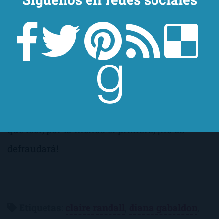
casos, no se basa en su fortuna, en su
agraciado físico o en un carácter enrevesado.
Él es un hombre sencillo, con un amor muy
desarrollado por su tierra (Escocia) y su
familia. Y sin embargo… es divino. Para
conocerlo, y para comprenderme, tendréis
que leer, por lo menos el primero, ¡no os
defraudará!
Etiquetas
:
claire randall
,
diana gabaldon
,