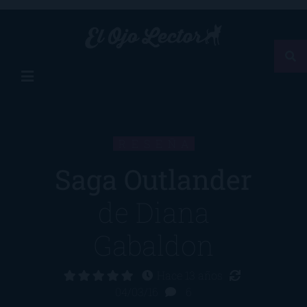
RESEÑA
Saga Outlander
de
Diana
Gabaldon
Hace 13 años
04/03/16
6