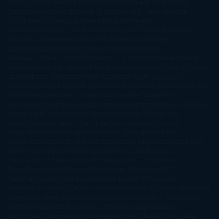
Nicholls
David Safier
Deborah Harkness
Deborah Install
Diana
Gabaldon
Dolores Redondo
E. O. Chirovici
E.L. James
Eckhart
Tolle
Eduardo Mendoza
Elena Montagud
Elísabet
Benavent
Elisabeth Craft
Elisabeth Kostova
Emma Cline
Enric
Pardo
Erin Morgenstern
Erin Watt
Ernest Cline
Ernesto
Sábato
Estefanía Salyers
Federico Moccia
Fernando
Aramburu
Florencia Bonelli
George R. R. Martin
Gina Peral
Gregory
Maguire
Haruki Murakami
Helen Simonson
Henning Mankell
Henry
James
Hiromi Kawakami
Irene Hall
Isabel Keats
J. Lynn
J.K.
Rowling
Jacinto Rey
Jack Thorne
Jamie McGuire
Jeff Lindsay
Jeff
VanderMeer
Jennifer L. Armentrout
Jennifer Niven
Jenny
Han
Jessica Thompson
Jill Santopolo
Joe Abercrombie
Joe Hill
Joël
Dicker
John Connolly
John Katzenbach
John Tiffany
Jojo
Moyes
Jonathan Safran Foer
Jose Carlos Somoza
Jose Luis
Sampedro
José Saramago
Karen Marie Moning
Katharine
McGee
Katherine Pancol
Katie Khan
Katjia Millay
Ken Follet
Ken
Follett
Kent Haruf
Khaled Hosseini
Kiera Cass
Koushun
Takami
Kristin Hannah
Kyoichi Katayama
L.J. Smith
Laini
Taylor
Laura Kinsale
Laura Norton
Laura Nuño
Laurell K.
Hamilton
Lauren Groff
Lauren Oliver
Lauren Willig
Leisa
Rayven
Lena Valenti
Leylah Attar
Liane Moriarty
Lidia Herbada
Lisa
Jewell
Lisa Kleypas
Lucía Etxebarria
Luz Gabás
M. J. Arlidge
M.C.
Andrews
Macarena Berlín
Malin Persson Giolito
Marcello
Simoni
María Dueñas
Marian Keyes
Marie Rutkoski
Mario Vagas