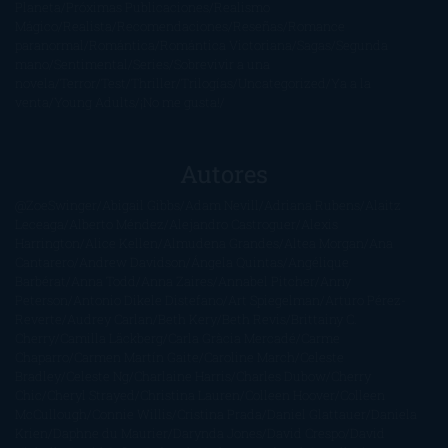
Planeta
Próximas Publicaciones
Realismo
Mágico
Realista
Recomendaciones
Reseñas
Romance
paranormal
Romántica
Romántica Victoriana
Sagas
Segunda
mano
Sentimental
Series
Sobrevivir a una
novela
Terror
Test
Thriller
Trilogías
Uncategorized
Ya a la
venta
Young Adults
¡No me gusta!
Autores
@ZoeSwinger
Abigail Gibbs
Adam Nevill
Adriana Rubens
Alaitz
Leceaga
Alberto Méndez
Alejandro Castroguer
Alexis
Harrington
Alice Kellen
Almudena Grandes
Altea Morgan
Ana
Cantarero
Andrew Davidson
Ángela Quintas
Angélique
Barbérat
Anna Todd
Anna Zaires
Annabel Pitcher
Anny
Peterson
Antonio Dikele Distefano
Art Spiegelman
Arturo Pérez-
Reverte
Audrey Carlan
Beth Kery
Beth Revis
Brittainy C.
Cherry
Camilla Läckberg
Carla Gràcia Mercadé
Carme
Chaparro
Carmen Martín Gaite
Caroline March
Celeste
Bradley
Celeste Ng
Charlaine Harris
Charles Dubow
Cherry
Chic
Cheryl Strayed
Christina Lauren
Colleen Hoover
Colleen
McCullough
Connie Willis
Cristina Prada
Daniel Glattauer
Daniela
Krien
Daphne du Maurier
Darynda Jones
David Crespo
David