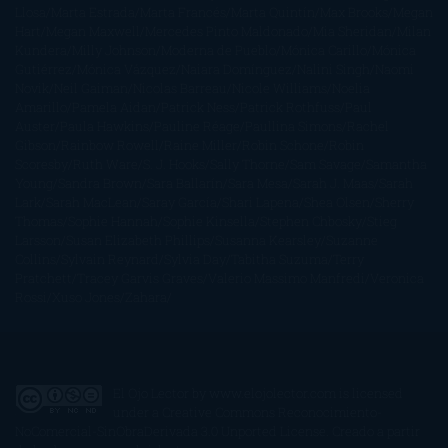
Llosa
Marta Estrada
Marta Francés
Marta Quintín
Max Brooks
Megan
Hart
Megan Maxwell
Mercedes Pinto Maldonado
Mia Sheridan
Milan
Kundera
Milly Johnson
Moderna de Pueblo
Mónica Carillo
Mónica
Gutiérrez
Mónica Vázquez
Naiara Domínguez
Nalini Singh
Naomi
Novik
Neil Gaiman
Nicolas Barreau
Nicole Williams
Noelia
Amarillo
Pamela Aidan
Patrick Ness
Patrick Rothfuss
Paul
Auster
Paula Hawkins
Pauline Réage
Paullina Simons
Rachel
Gibson
Rainbow Rowell
Raine Miller
Robin Schone
Robin
Scoresby
Ruth Ware
S. J. Hooks
Sally Thorne
Sam Savage
Samantha
Young
Sandra Brown
Sara Ballarín
Sara Mesa
Sarah J. Maas
Sarah
Lark
Sarah MacLean
Saray García
Shari Lapena
Shea Olsen
Sherry
Thomas
Sophie Hannah
Sophie Kinsella
Stephen Chbosky
Stieg
Larsson
Susan Elizabeth Phillips
Susanna Kearsley
Suzanne
Collins
Sylvain Reynard
Sylvia Day
Tabitha Suzuma
Terry
Pratchett
Tracey Garvis Graves
Valerio Massimo Manfredi
Veronica
Rossi
Xuso Jones
Zahara
El Ojo Lector
by
www.elojolector.com
is licensed
under a
Creative Commons Reconocimiento-
NoComercial-SinObraDerivada 3.0 Unported License
. Creado a partir