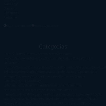
Aviso Legal
Contacto
Editoriales
Ayúdame
2016. Creado con
por
El Ojo Lector
.
Categorías
1-Star
2-Stars
3-Stars
4-Stars
5-Stars
Artículos
periodísticos
Aventuras
Blog
Canción de Hielo y Fuego
Chick-
Lit
Ciencia
Ficción
Clásicos
Colaboraciones
Comic
Concursos
Crecemos
Descarga
del libro
Drama
Duda Gramatical
El Ojo de Sauron
El poema de la
semana
Encuestas
Erótica
Especiales
Fantasía y Ciencia
Ficción
Feeling Good
Hay
vida
Histórica
Humor
Infantil
Intriga
Juvenil
Lecturas
Anticipadas
Libros que enganchan
Listas
Literatura
Fantástica
Literatura Japonesa
LofbuksDesigns
Los más vendidos
Mi
opinión
Narrativa
No ficción
Novela de misterio y suspense
Novela
Negra y Policiaca
Ocasiones especiales
Otros
Películas
Premio