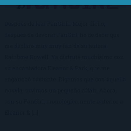
Después de leer FanGirl… Mejor dicho,
después de devorar FanGirl, he de decir que
me declaro muy muy fan de su autora,
Rainbow Rowell. Ya disfruté muchísimo con
su encantadora Eleanor & Park, que me
enganchó bastante. Digamos que con aquella
novela, tuvimos un pequeño affair. Ahora,
con su FanGirl, cronológicamente anterior a
Eleanor & […]