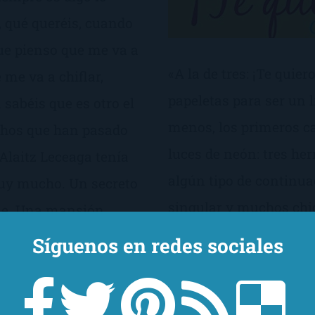
 qué queréis, cuando
ue pienso que me va a
«A la de tres: ¡Te quier
 me va a chiflar,
papeletas para ser un l
 sabéis que es otro el
menos, los primeros ca
chos que han pasado
luces de neón: tres h
 Alaitz Leceaga tenía
algún tipo de continua
uy mucho. Un secreto
singular y muchos chic
que. Una mansión
no es ni mucho menos
enfrentadas. Un linaje
Síguenos en redes sociales
en estas novelas, a po
o. La verdad es que
libro podrían alcanzar,
a gótica que me
un nórdico buenorro, 