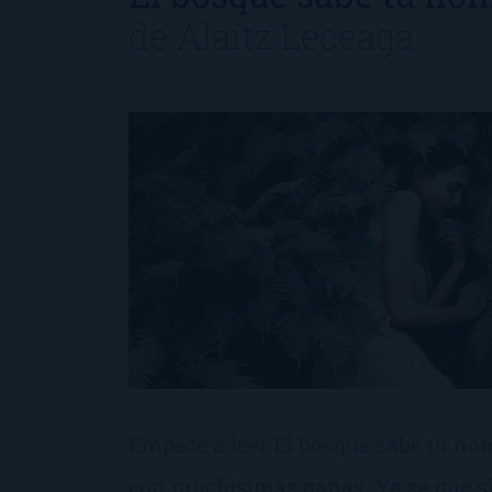
de
Alaitz Leceaga
Empecé a leer El bosque sabe tu no
con muchísimas ganas. Ya se que si