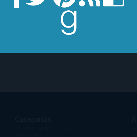
cañón, un policía mac
Categorías
A
1-Star
2-Stars
3-Stars
4-Stars
5-
@Z
Stars
Artículos
Ru