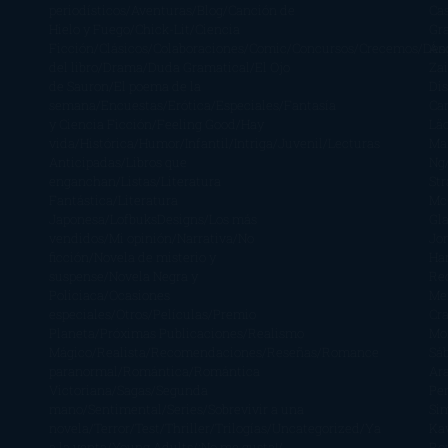
periodísticos
Aventuras
Blog
Canción de
Ca
Hielo y Fuego
Chick-Lit
Ciencia
Gr
Ficción
Clásicos
Colaboraciones
Comic
Concursos
Crecemos
Des
Án
del libro
Drama
Duda Gramatical
El Ojo
Zai
de Sauron
El poema de la
Di
semana
Encuestas
Erótica
Especiales
Fantasía
Ca
y Ciencia Ficción
Feeling Good
Hay
Lä
vida
Histórica
Humor
Infantil
Intriga
Juvenil
Lecturas
Mar
Anticipadas
Libros que
Ng
enganchan
Listas
Literatura
St
Fantástica
Literatura
Mc
Japonesa
LofbuksDesigns
Los más
Gla
vendidos
Mi opinión
Narrativa
No
Jo
ficción
Novela de misterio y
Ha
suspense
Novela Negra y
Re
Policiaca
Ocasiones
Me
especiales
Otros
Películas
Premio
Cra
Planeta
Próximas Publicaciones
Realismo
Mo
Mágico
Realista
Recomendaciones
Reseñas
Romance
Sá
paranormal
Romántica
Romántica
Ar
Victoriana
Sagas
Segunda
Per
mano
Sentimental
Series
Sobrevivir a una
Si
novela
Terror
Test
Thriller
Trilogías
Uncategorized
Ya
Ka
a la venta
Young Adults
¡No me gusta!
Ro