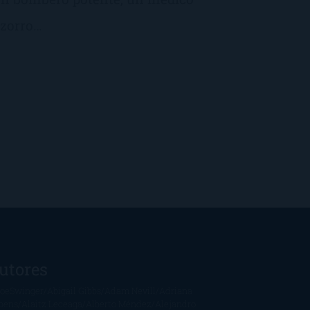
izorro…
utores
oeSwinger
Abigail Gibbs
Adam Nevill
Adriana
bens
Alaitz Leceaga
Alberto Méndez
Alejandro