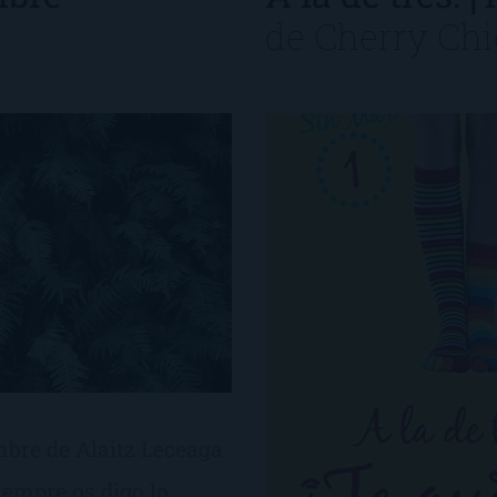
de
Cherry Chi
mbre de Alaitz Leceaga
empre os digo lo