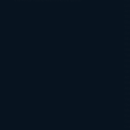
Li
Ar
Th
Di
Tif
So
Mo
Kh
Ha
Ta
Sm
Nu
Oli
Att
Kl
An
Si
Va
Qu
Ma
Ku
Car
Do