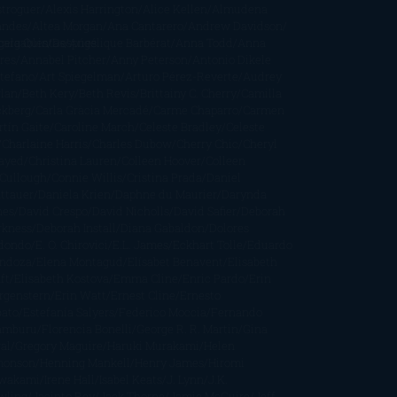
stroguer
Alexis Harrington
Alice Kellen
Almudena
andes
Altea Morgan
Ana Cantarero
Andrew Davidson
cargables
gela Quintas
Despúes
Angélique Barbérat
Anna Todd
Anna
res
Annabel Pitcher
Anny Peterson
Antonio Dikele
stefano
Art Spiegelman
Arturo Pérez-Reverte
Audrey
rlan
Beth Kery
Beth Revis
Brittainy C. Cherry
Camilla
ckberg
Carla Gràcia Mercadé
Carme Chaparro
Carmen
tín Gaite
Caroline March
Celeste Bradley
Celeste
Charlaine Harris
Charles Dubow
Cherry Chic
Cheryl
rayed
Christina Lauren
Colleen Hoover
Colleen
Cullough
Connie Willis
Cristina Prada
Daniel
ttauer
Daniela Krien
Daphne du Maurier
Darynda
nes
David Crespo
David Nicholls
David Safier
Deborah
rkness
Deborah Install
Diana Gabaldon
Dolores
dondo
E. O. Chirovici
E.L. James
Eckhart Tolle
Eduardo
ndoza
Elena Montagud
Elísabet Benavent
Elisabeth
ft
Elisabeth Kostova
Emma Cline
Enric Pardo
Erin
rgenstern
Erin Watt
Ernest Cline
Ernesto
bato
Estefanía Salyers
Federico Moccia
Fernando
amburu
Florencia Bonelli
George R. R. Martin
Gina
al
Gregory Maguire
Haruki Murakami
Helen
monson
Henning Mankell
Henry James
Hiromi
wakami
Irene Hall
Isabel Keats
J. Lynn
J.K.
wling
Jacinto Rey
Jack Thorne
Jamie McGuire
Jeff