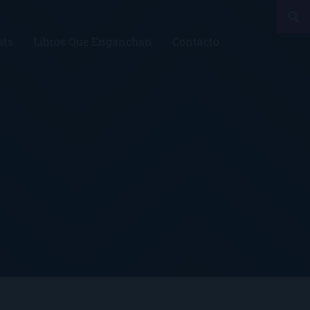
sts
Libros Que Enganchan
Contacto