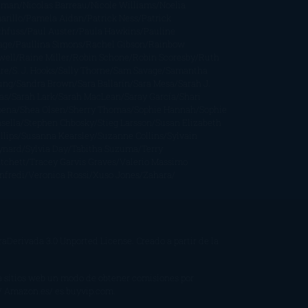
iman
Nicolas Barreau
Nicole Williams
Noelia
arillo
Pamela Aidan
Patrick Ness
Patrick
thfuss
Paul Auster
Paula Hawkins
Pauline
age
Paullina Simons
Rachel Gibson
Rainbow
well
Raine Miller
Robin Schone
Robin Scoresby
Ruth
re
S. J. Hooks
Sally Thorne
Sam Savage
Samantha
ung
Sandra Brown
Sara Ballarín
Sara Mesa
Sarah J.
as
Sarah Lark
Sarah MacLean
Saray García
Shari
pena
Shea Olsen
Sherry Thomas
Sophie Hannah
Sophie
sella
Stephen Chbosky
Stieg Larsson
Susan Elizabeth
llips
Susanna Kearsley
Suzanne Collins
Sylvain
ynard
Sylvia Day
Tabitha Suzuma
Terry
tchett
Tracey Garvis Graves
Valerio Massimo
nfredi
Veronica Rossi
Xuso Jones
Zahara
Derivada 3.0 Unported License
. Creado a partir de la
 a sitios web un modo de obtener comisiones por
/ Amazon.es/ es.buyvip.com.