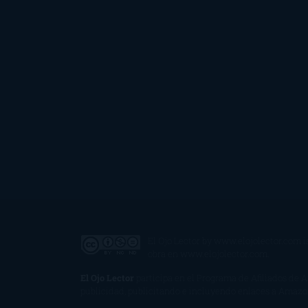
El Ojo Lector
by
www.elojolector.com
i
obra en
www.elojolector.com
.
El Ojo Lector
participa en el Programa de Afiliados de 
publicidad, publicitando e incluyendo enlaces a Amaz