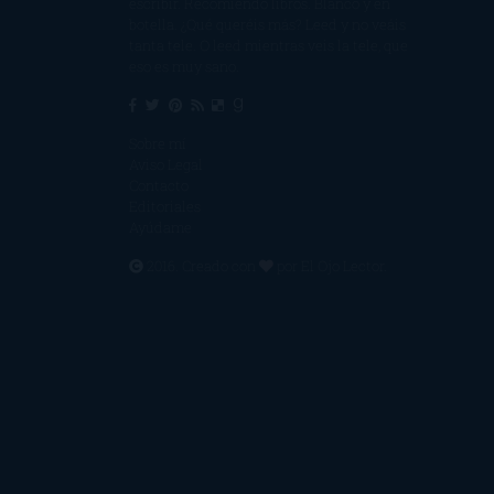
escribir. Recomiendo libros. Blanco y en
botella. ¿Qué queréis más? Leed y no veáis
tanta tele. O leed mientras veis la tele, que
eso es muy sano.
Sobre mí
Aviso Legal
Contacto
Editoriales
Ayúdame
2016. Creado con
por
El Ojo Lector
.