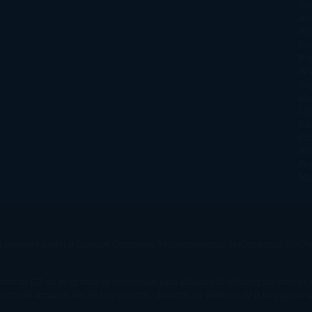
Ga
Am
Ro
Ré
Ro
Wa
Yo
Ma
La
Kin
Phi
Re
Pra
Ma
s licensed under a
Creative Commons Reconocimiento-NoComercial-SinObra
Amazon EU, un programa de publicidad para afiliados diseñado para ofrecer
on.co.uk/ Amazon.de/ de.buyvip.com / Amazon.fr/ Amazon.it/ it.buyvip.com