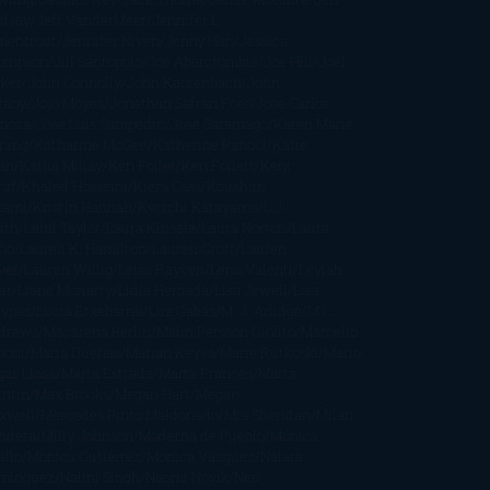
ndsay
Jeff VanderMeer
Jennifer L.
mentrout
Jennifer Niven
Jenny Han
Jessica
ompson
Jill Santopolo
Joe Abercrombie
Joe Hill
Joël
cker
John Connolly
John Katzenbach
John
fany
Jojo Moyes
Jonathan Safran Foer
Jose Carlos
moza
Jose Luis Sampedro
José Saramago
Karen Marie
ning
Katharine McGee
Katherine Pancol
Katie
an
Katjia Millay
Ken Follet
Ken Follett
Kent
ruf
Khaled Hosseini
Kiera Cass
Koushun
kami
Kristin Hannah
Kyoichi Katayama
L.J.
ith
Laini Taylor
Laura Kinsale
Laura Norton
Laura
ño
Laurell K. Hamilton
Lauren Groff
Lauren
ver
Lauren Willig
Leisa Rayven
Lena Valenti
Leylah
ar
Liane Moriarty
Lidia Herbada
Lisa Jewell
Lisa
eypas
Lucía Etxebarria
Luz Gabás
M. J. Arlidge
M.C.
drews
Macarena Berlín
Malin Persson Giolito
Marcello
moni
María Dueñas
Marian Keyes
Marie Rutkoski
Mario
gas Llosa
Marta Estrada
Marta Francés
Marta
intín
Max Brooks
Megan Hart
Megan
xwell
Mercedes Pinto Maldonado
Mia Sheridan
Milan
ndera
Milly Johnson
Moderna de Pueblo
Mónica
illo
Mónica Gutiérrez
Mónica Vázquez
Naiara
mínguez
Nalini Singh
Naomi Novik
Neil