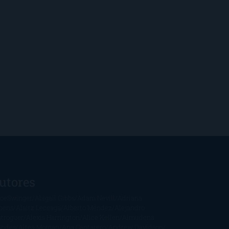
utores
oeSwinger
Abigail Gibbs
Adam Nevill
Adriana
bens
Alaitz Leceaga
Alberto Méndez
Alejandro
stroguer
Alexis Harrington
Alice Kellen
Almudena
andes
Altea Morgan
Ana Cantarero
Andrew Davidson