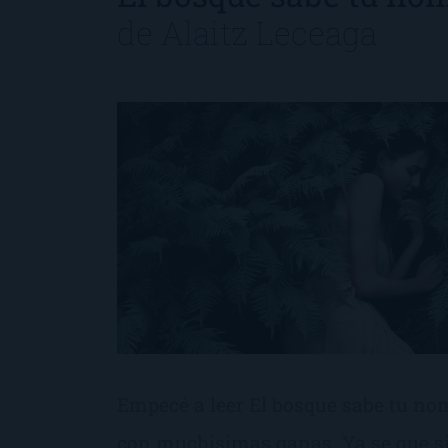
de
Alaitz Leceaga
Empecé a leer El bosque sabe tu no
con muchísimas ganas. Ya se que si