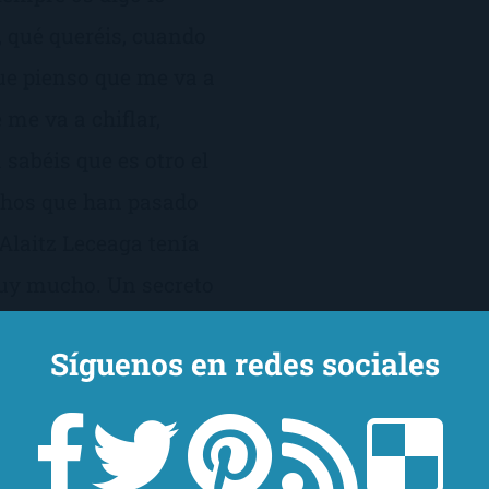
 qué queréis, cuando
ue pienso que me va a
 me va a chiflar,
 sabéis que es otro el
chos que han pasado
 Alaitz Leceaga tenía
uy mucho. Un secreto
que. Una mansión
Síguenos en redes sociales
enfrentadas. Un linaje
o. La verdad es que
a gótica que me