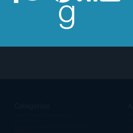
Categorías
A
1-Star
2-Stars
3-Stars
4-Stars
5-
@Z
Stars
Artículos
Ru
periodísticos
Aventuras
Blog
Canción de
Ca
Hielo y Fuego
Chick-Lit
Ciencia
Gr