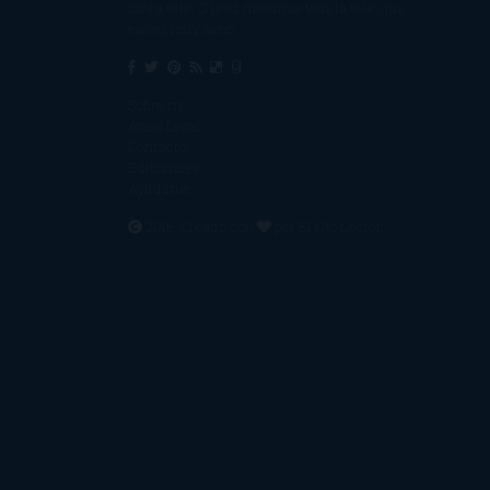
tanta tele. O leed mientras veis la tele, que
eso es muy sano.
Sobre mí
Aviso Legal
Contacto
Editoriales
Ayúdame
2016. Creado con
por
El Ojo Lector
.