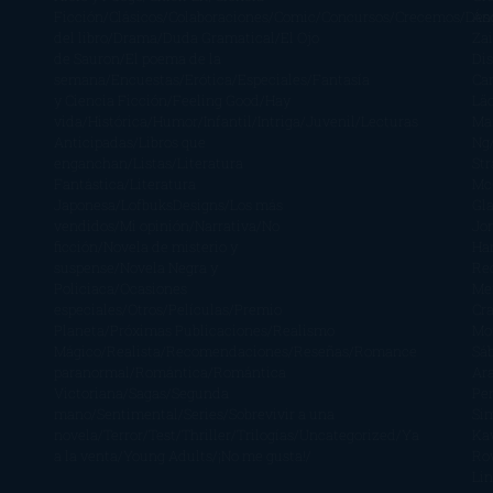
Ficción
Clásicos
Colaboraciones
Comic
Concursos
Crecemos
Des
Án
del libro
Drama
Duda Gramatical
El Ojo
Zai
de Sauron
El poema de la
Di
semana
Encuestas
Erótica
Especiales
Fantasía
Ca
y Ciencia Ficción
Feeling Good
Hay
Lä
vida
Histórica
Humor
Infantil
Intriga
Juvenil
Lecturas
Mar
Anticipadas
Libros que
Ng
enganchan
Listas
Literatura
St
Fantástica
Literatura
Mc
Japonesa
LofbuksDesigns
Los más
Gla
vendidos
Mi opinión
Narrativa
No
Jo
ficción
Novela de misterio y
Ha
suspense
Novela Negra y
Re
Policiaca
Ocasiones
Me
especiales
Otros
Películas
Premio
Cra
Planeta
Próximas Publicaciones
Realismo
Mo
Mágico
Realista
Recomendaciones
Reseñas
Romance
Sá
paranormal
Romántica
Romántica
Ar
Victoriana
Sagas
Segunda
Per
mano
Sentimental
Series
Sobrevivir a una
Si
novela
Terror
Test
Thriller
Trilogías
Uncategorized
Ya
Ka
a la venta
Young Adults
¡No me gusta!
Ro
Li