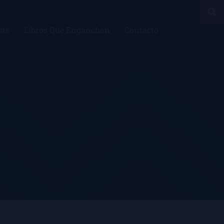
sts
Libros Que Enganchan
Contacto