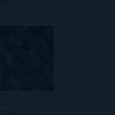
mbre de Alaitz Leceaga
empre os digo lo