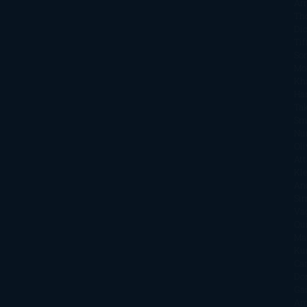
Ar
Th
Di
Tif
So
Mo
Kh
Ha
Ta
Sm
Nu
Oli
Att
Kl
An
Si
Va
Qu
Ma
Ku
Car
Do
Ga
Am