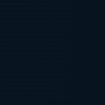
cargables
gela Quintas
Despúes
Angélique Barbérat
Anna Todd
Anna
res
Annabel Pitcher
Anny Peterson
Antonio Dikele
stefano
Art Spiegelman
Arturo Pérez-Reverte
Audrey
rlan
Beth Kery
Beth Revis
Brittainy C. Cherry
Camilla
ckberg
Carla Gràcia Mercadé
Carme Chaparro
Carmen
tín Gaite
Caroline March
Celeste Bradley
Celeste
Charlaine Harris
Charles Dubow
Cherry Chic
Cheryl
rayed
Christina Lauren
Colleen Hoover
Colleen
Cullough
Connie Willis
Cristina Prada
Daniel
ttauer
Daniela Krien
Daphne du Maurier
Darynda
nes
David Crespo
David Nicholls
David Safier
Deborah
rkness
Deborah Install
Diana Gabaldon
Dolores
dondo
E. O. Chirovici
E.L. James
Eckhart Tolle
Eduardo
ndoza
Elena Montagud
Elísabet Benavent
Elisabeth
ft
Elisabeth Kostova
Emma Cline
Enric Pardo
Erin
rgenstern
Erin Watt
Ernest Cline
Ernesto
bato
Estefanía Salyers
Federico Moccia
Fernando
amburu
Florencia Bonelli
George R. R. Martin
Gina
al
Gregory Maguire
Haruki Murakami
Helen
monson
Henning Mankell
Henry James
Hiromi
wakami
Irene Hall
Isabel Keats
J. Lynn
J.K.
wling
Jacinto Rey
Jack Thorne
Jamie McGuire
Jeff
ndsay
Jeff VanderMeer
Jennifer L.