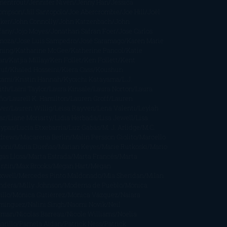
mentrout
Jennifer Niven
Jenny Han
Jessica
ompson
Jill Santopolo
Joe Abercrombie
Joe Hill
Joël
cker
John Connolly
John Katzenbach
John
fany
Jojo Moyes
Jonathan Safran Foer
Jose Carlos
moza
Jose Luis Sampedro
José Saramago
Karen Marie
ning
Katharine McGee
Katherine Pancol
Katie
an
Katjia Millay
Ken Follet
Ken Follett
Kent
ruf
Khaled Hosseini
Kiera Cass
Koushun
kami
Kristin Hannah
Kyoichi Katayama
L.J.
ith
Laini Taylor
Laura Kinsale
Laura Norton
Laura
ño
Laurell K. Hamilton
Lauren Groff
Lauren
ver
Lauren Willig
Leisa Rayven
Lena Valenti
Leylah
ar
Liane Moriarty
Lidia Herbada
Lisa Jewell
Lisa
eypas
Lucía Etxebarria
Luz Gabás
M. J. Arlidge
M.C.
drews
Macarena Berlín
Malin Persson Giolito
Marcello
moni
María Dueñas
Marian Keyes
Marie Rutkoski
Mario
gas Llosa
Marta Estrada
Marta Francés
Marta
intín
Max Brooks
Megan Hart
Megan
xwell
Mercedes Pinto Maldonado
Mia Sheridan
Milan
ndera
Milly Johnson
Moderna de Pueblo
Mónica
illo
Mónica Gutiérrez
Mónica Vázquez
Naiara
mínguez
Nalini Singh
Naomi Novik
Neil
iman
Nicolas Barreau
Nicole Williams
Noelia
arillo
Pamela Aidan
Patrick Ness
Patrick