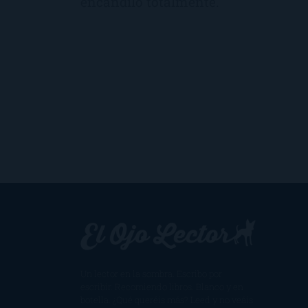
encandiló totalmente.
Un lector en la sombra. Escribo por
escribir. Recomiendo libros. Blanco y en
botella. ¿Qué queréis más? Leed y no veáis