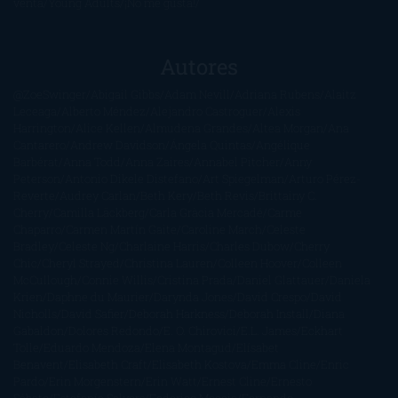
venta
Young Adults
¡No me gusta!
Autores
@ZoeSwinger
Abigail Gibbs
Adam Nevill
Adriana Rubens
Alaitz
Leceaga
Alberto Méndez
Alejandro Castroguer
Alexis
Harrington
Alice Kellen
Almudena Grandes
Altea Morgan
Ana
Cantarero
Andrew Davidson
Ángela Quintas
Angélique
Barbérat
Anna Todd
Anna Zaires
Annabel Pitcher
Anny
Peterson
Antonio Dikele Distefano
Art Spiegelman
Arturo Pérez-
Reverte
Audrey Carlan
Beth Kery
Beth Revis
Brittainy C.
Cherry
Camilla Läckberg
Carla Gràcia Mercadé
Carme
Chaparro
Carmen Martín Gaite
Caroline March
Celeste
Bradley
Celeste Ng
Charlaine Harris
Charles Dubow
Cherry
Chic
Cheryl Strayed
Christina Lauren
Colleen Hoover
Colleen
McCullough
Connie Willis
Cristina Prada
Daniel Glattauer
Daniela
Krien
Daphne du Maurier
Darynda Jones
David Crespo
David
Nicholls
David Safier
Deborah Harkness
Deborah Install
Diana
Gabaldon
Dolores Redondo
E. O. Chirovici
E.L. James
Eckhart
Tolle
Eduardo Mendoza
Elena Montagud
Elísabet
Benavent
Elisabeth Craft
Elisabeth Kostova
Emma Cline
Enric
Pardo
Erin Morgenstern
Erin Watt
Ernest Cline
Ernesto