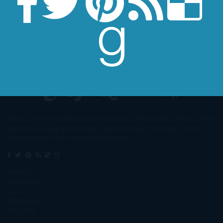
Un lector en la sombra. Escribo por escribir. Recomiendo libros. Blanco
y en botella. ¿Qué queréis más? Leed y no veáis tanta tele. O leed
mientras veis la tele, que eso es muy sano.
Sobre mí
Aviso Legal
Contacto
Editoriales
Ayúdame