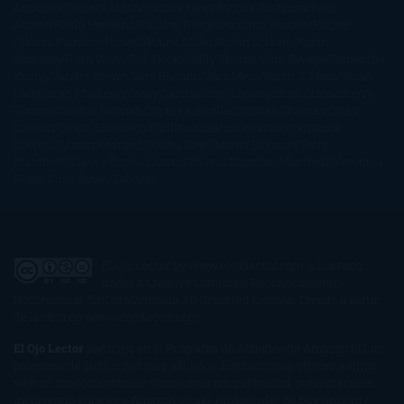
Amarillo
Pamela Aidan
Patrick Ness
Patrick Rothfuss
Paul
Auster
Paula Hawkins
Pauline Réage
Paullina Simons
Rachel
Gibson
Rainbow Rowell
Raine Miller
Robin Schone
Robin
Scoresby
Ruth Ware
S. J. Hooks
Sally Thorne
Sam Savage
Samantha
Young
Sandra Brown
Sara Ballarín
Sara Mesa
Sarah J. Maas
Sarah
Lark
Sarah MacLean
Saray García
Shari Lapena
Shea Olsen
Sherry
Thomas
Sophie Hannah
Sophie Kinsella
Stephen Chbosky
Stieg
Larsson
Susan Elizabeth Phillips
Susanna Kearsley
Suzanne
Collins
Sylvain Reynard
Sylvia Day
Tabitha Suzuma
Terry
Pratchett
Tracey Garvis Graves
Valerio Massimo Manfredi
Veronica
Rossi
Xuso Jones
Zahara
El Ojo Lector
by
www.elojolector.com
is licensed
under a
Creative Commons Reconocimiento-
NoComercial-SinObraDerivada 3.0 Unported License
. Creado a partir
de la obra en
www.elojolector.com
.
El Ojo Lector
participa en el Programa de Afiliados de Amazon EU, un
programa de publicidad para afiliados diseñado para ofrecer a sitios
web un modo de obtener comisiones por publicidad, publicitando e
incluyendo enlaces a Amazon.co.uk/ Amazon.de/ de.buyvip.com /