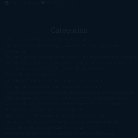
2016. Creado con
por
El Ojo Lector
.
Categorías
1-Star
2-Stars
3-Stars
4-Stars
5-Stars
Artículos
periodísticos
Aventuras
Blog
Canción de Hielo y Fuego
Chick-
Lit
Ciencia
Ficción
Clásicos
Colaboraciones
Comic
Concursos
Crecemos
Descarga
del libro
Drama
Duda Gramatical
El Ojo de Sauron
El poema de la
semana
Encuestas
Erótica
Especiales
Fantasía y Ciencia
Ficción
Feeling Good
Hay
vida
Histórica
Humor
Infantil
Intriga
Juvenil
Lecturas
Anticipadas
Libros que enganchan
Listas
Literatura
Fantástica
Literatura Japonesa
LofbuksDesigns
Los más vendidos
Mi
opinión
Narrativa
No ficción
Novela de misterio y suspense
Novela
Negra y Policiaca
Ocasiones especiales
Otros
Películas
Premio
Planeta
Próximas Publicaciones
Realismo
Mágico
Realista
Recomendaciones
Reseñas
Romance
paranormal
Romántica
Romántica Victoriana
Sagas
Segunda
mano
Sentimental
Series
Sobrevivir a una
novela
Terror
Test
Thriller
Trilogías
Uncategorized
Ya a la