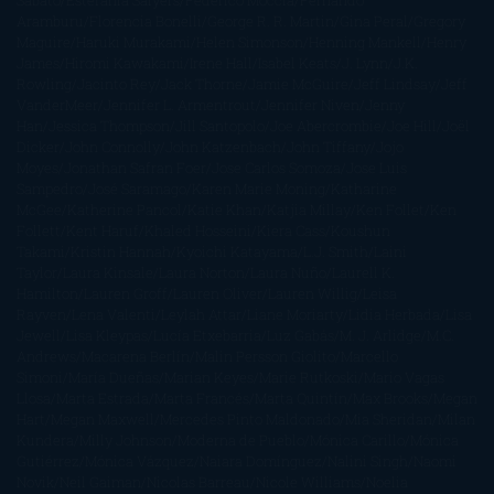
Sábato
Estefanía Salyers
Federico Moccia
Fernando
Aramburu
Florencia Bonelli
George R. R. Martin
Gina Peral
Gregory
Maguire
Haruki Murakami
Helen Simonson
Henning Mankell
Henry
James
Hiromi Kawakami
Irene Hall
Isabel Keats
J. Lynn
J.K.
Rowling
Jacinto Rey
Jack Thorne
Jamie McGuire
Jeff Lindsay
Jeff
VanderMeer
Jennifer L. Armentrout
Jennifer Niven
Jenny
Han
Jessica Thompson
Jill Santopolo
Joe Abercrombie
Joe Hill
Joël
Dicker
John Connolly
John Katzenbach
John Tiffany
Jojo
Moyes
Jonathan Safran Foer
Jose Carlos Somoza
Jose Luis
Sampedro
José Saramago
Karen Marie Moning
Katharine
McGee
Katherine Pancol
Katie Khan
Katjia Millay
Ken Follet
Ken
Follett
Kent Haruf
Khaled Hosseini
Kiera Cass
Koushun
Takami
Kristin Hannah
Kyoichi Katayama
L.J. Smith
Laini
Taylor
Laura Kinsale
Laura Norton
Laura Nuño
Laurell K.
Hamilton
Lauren Groff
Lauren Oliver
Lauren Willig
Leisa
Rayven
Lena Valenti
Leylah Attar
Liane Moriarty
Lidia Herbada
Lisa
Jewell
Lisa Kleypas
Lucía Etxebarria
Luz Gabás
M. J. Arlidge
M.C.
Andrews
Macarena Berlín
Malin Persson Giolito
Marcello
Simoni
María Dueñas
Marian Keyes
Marie Rutkoski
Mario Vagas
Llosa
Marta Estrada
Marta Francés
Marta Quintín
Max Brooks
Megan
Hart
Megan Maxwell
Mercedes Pinto Maldonado
Mia Sheridan
Milan
Kundera
Milly Johnson
Moderna de Pueblo
Mónica Carillo
Mónica
Gutiérrez
Mónica Vázquez
Naiara Domínguez
Nalini Singh
Naomi
Novik
Neil Gaiman
Nicolas Barreau
Nicole Williams
Noelia