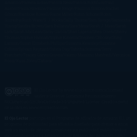
Amarillo
Pamela Aidan
Patrick Ness
Patrick Rothfuss
Paul
Auster
Paula Hawkins
Pauline Réage
Paullina Simons
Rachel
Gibson
Rainbow Rowell
Raine Miller
Robin Schone
Robin
Scoresby
Ruth Ware
S. J. Hooks
Sally Thorne
Sam Savage
Samantha
Young
Sandra Brown
Sara Ballarín
Sara Mesa
Sarah J. Maas
Sarah
Lark
Sarah MacLean
Saray García
Shari Lapena
Shea Olsen
Sherry
Thomas
Sophie Hannah
Sophie Kinsella
Stephen Chbosky
Stieg
Larsson
Susan Elizabeth Phillips
Susanna Kearsley
Suzanne
Collins
Sylvain Reynard
Sylvia Day
Tabitha Suzuma
Terry
Pratchett
Tracey Garvis Graves
Valerio Massimo Manfredi
Veronica
Rossi
Xuso Jones
Zahara
El Ojo Lector
by
www.elojolector.com
is licensed
under a
Creative Commons Reconocimiento-
NoComercial-SinObraDerivada 3.0 Unported License
. Creado a partir
de la obra en
www.elojolector.com
.
El Ojo Lector
participa en el Programa de Afiliados de Amazon EU, un
programa de publicidad para afiliados diseñado para ofrecer a sitios
web un modo de obtener comisiones por publicidad, publicitando e
incluyendo enlaces a Amazon.co.uk/ Amazon.de/ de.buyvip.com /