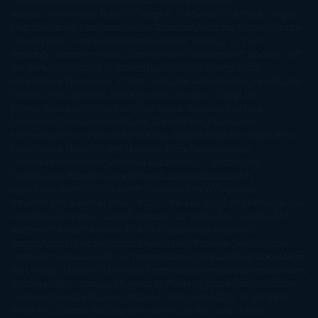
Sábato
Estefanía Salyers
Federico Moccia
Fernando
Aramburu
Florencia Bonelli
George R. R. Martin
Gina Peral
Gregory
Maguire
Haruki Murakami
Helen Simonson
Henning Mankell
Henry
James
Hiromi Kawakami
Irene Hall
Isabel Keats
J. Lynn
J.K.
Rowling
Jacinto Rey
Jack Thorne
Jamie McGuire
Jeff Lindsay
Jeff
VanderMeer
Jennifer L. Armentrout
Jennifer Niven
Jenny
Han
Jessica Thompson
Jill Santopolo
Joe Abercrombie
Joe Hill
Joël
Dicker
John Connolly
John Katzenbach
John Tiffany
Jojo
Moyes
Jonathan Safran Foer
Jose Carlos Somoza
Jose Luis
Sampedro
José Saramago
Karen Marie Moning
Katharine
McGee
Katherine Pancol
Katie Khan
Katjia Millay
Ken Follet
Ken
Follett
Kent Haruf
Khaled Hosseini
Kiera Cass
Koushun
Takami
Kristin Hannah
Kyoichi Katayama
L.J. Smith
Laini
Taylor
Laura Kinsale
Laura Norton
Laura Nuño
Laurell K.
Hamilton
Lauren Groff
Lauren Oliver
Lauren Willig
Leisa
Rayven
Lena Valenti
Leylah Attar
Liane Moriarty
Lidia Herbada
Lisa
Jewell
Lisa Kleypas
Lucía Etxebarria
Luz Gabás
M. J. Arlidge
M.C.
Andrews
Macarena Berlín
Malin Persson Giolito
Marcello
Simoni
María Dueñas
Marian Keyes
Marie Rutkoski
Mario Vagas
Llosa
Marta Estrada
Marta Francés
Marta Quintín
Max Brooks
Megan
Hart
Megan Maxwell
Mercedes Pinto Maldonado
Mia Sheridan
Milan
Kundera
Milly Johnson
Moderna de Pueblo
Mónica Carillo
Mónica
Gutiérrez
Mónica Vázquez
Naiara Domínguez
Nalini Singh
Naomi
Novik
Neil Gaiman
Nicolas Barreau
Nicole Williams
Noelia