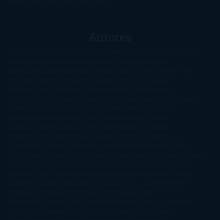
venta
Young Adults
¡No me gusta!
Autores
@ZoeSwinger
Abigail Gibbs
Adam Nevill
Adriana Rubens
Alaitz
Leceaga
Alberto Méndez
Alejandro Castroguer
Alexis
Harrington
Alice Kellen
Almudena Grandes
Altea Morgan
Ana
Cantarero
Andrew Davidson
Ángela Quintas
Angélique
Barbérat
Anna Todd
Anna Zaires
Annabel Pitcher
Anny
Peterson
Antonio Dikele Distefano
Art Spiegelman
Arturo Pérez-
Reverte
Audrey Carlan
Beth Kery
Beth Revis
Brittainy C.
Cherry
Camilla Läckberg
Carla Gràcia Mercadé
Carme
Chaparro
Carmen Martín Gaite
Caroline March
Celeste
Bradley
Celeste Ng
Charlaine Harris
Charles Dubow
Cherry
Chic
Cheryl Strayed
Christina Lauren
Colleen Hoover
Colleen
McCullough
Connie Willis
Cristina Prada
Daniel Glattauer
Daniela
Krien
Daphne du Maurier
Darynda Jones
David Crespo
David
Nicholls
David Safier
Deborah Harkness
Deborah Install
Diana
Gabaldon
Dolores Redondo
E. O. Chirovici
E.L. James
Eckhart
Tolle
Eduardo Mendoza
Elena Montagud
Elísabet
Benavent
Elisabeth Craft
Elisabeth Kostova
Emma Cline
Enric
Pardo
Erin Morgenstern
Erin Watt
Ernest Cline
Ernesto