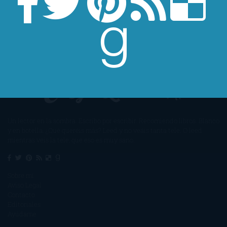
Un lector en la sombra. Escribo por escribir. Recomiendo libros. Blanco
y en botella. ¿Qué queréis más? Leed y no veáis tanta tele. O leed
mientras veis la tele, que eso es muy sano.
Sobre mí
Aviso Legal
Contacto
Editoriales
Ayúdame