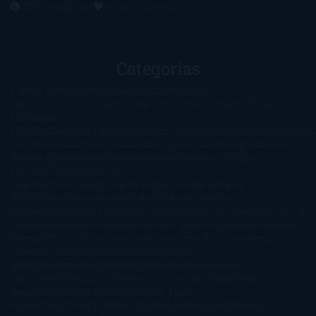
2016. Creado con
por
El Ojo Lector
.
Categorías
1-Star
2-Stars
3-Stars
4-Stars
5-Stars
Artículos
periodísticos
Aventuras
Blog
Canción de Hielo y Fuego
Chick-
Lit
Ciencia
Ficción
Clásicos
Colaboraciones
Comic
Concursos
Crecemos
Descarga
del libro
Drama
Duda Gramatical
El Ojo de Sauron
El poema de la
semana
Encuestas
Erótica
Especiales
Fantasía y Ciencia
Ficción
Feeling Good
Hay
vida
Histórica
Humor
Infantil
Intriga
Juvenil
Lecturas
Anticipadas
Libros que enganchan
Listas
Literatura
Fantástica
Literatura Japonesa
LofbuksDesigns
Los más vendidos
Mi
opinión
Narrativa
No ficción
Novela de misterio y suspense
Novela
Negra y Policiaca
Ocasiones especiales
Otros
Películas
Premio
Planeta
Próximas Publicaciones
Realismo
Mágico
Realista
Recomendaciones
Reseñas
Romance
paranormal
Romántica
Romántica Victoriana
Sagas
Segunda
mano
Sentimental
Series
Sobrevivir a una
novela
Terror
Test
Thriller
Trilogías
Uncategorized
Ya a la