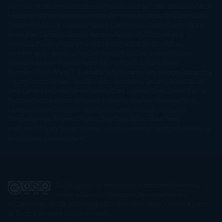
Hart
Megan Maxwell
Mercedes Pinto Maldonado
Mia Sheridan
Milan
Kundera
Milly Johnson
Moderna de Pueblo
Mónica Carillo
Mónica
Gutiérrez
Mónica Vázquez
Naiara Domínguez
Nalini Singh
Naomi
Novik
Neil Gaiman
Nicolas Barreau
Nicole Williams
Noelia
Amarillo
Pamela Aidan
Patrick Ness
Patrick Rothfuss
Paul
Auster
Paula Hawkins
Pauline Réage
Paullina Simons
Rachel
Gibson
Rainbow Rowell
Raine Miller
Robin Schone
Robin
Scoresby
Ruth Ware
S. J. Hooks
Sally Thorne
Sam Savage
Samantha
Young
Sandra Brown
Sara Ballarín
Sara Mesa
Sarah J. Maas
Sarah
Lark
Sarah MacLean
Saray García
Shari Lapena
Shea Olsen
Sherry
Thomas
Sophie Hannah
Sophie Kinsella
Stephen Chbosky
Stieg
Larsson
Susan Elizabeth Phillips
Susanna Kearsley
Suzanne
Collins
Sylvain Reynard
Sylvia Day
Tabitha Suzuma
Terry
Pratchett
Tracey Garvis Graves
Valerio Massimo Manfredi
Veronica
Rossi
Xuso Jones
Zahara
El Ojo Lector
by
www.elojolector.com
is licensed
under a
Creative Commons Reconocimiento-
NoComercial-SinObraDerivada 3.0 Unported License
. Creado a partir
de la obra en
www.elojolector.com
.