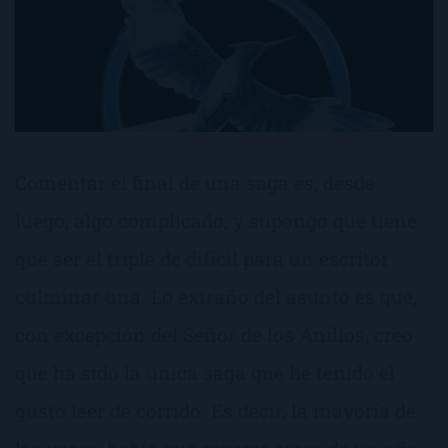
Comentar el final de una saga es, desde
luego, algo complicado, y supongo que tiene
que ser el triple de difícil para un escritor
culminar una. Lo extraño del asunto es que,
con excepción del Señor de los Anillos, creo
que ha sido la única saga que he tenido el
gusto leer de corrido. Es decir, la mayoría de