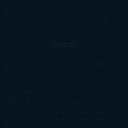
Mágico
Realista
Recomendaciones
Reseñas
Romance
paranormal
Romántica
Romántica Victoriana
Sagas
Segunda
mano
Sentimental
Series
Sobrevivir a una
novela
Terror
Test
Thriller
Trilogías
Uncategorized
Ya a la
venta
Young Adults
¡No me gusta!
Autores
@ZoeSwinger
Abigail Gibbs
Adam Nevill
Adriana Rubens
Alaitz
Leceaga
Alberto Méndez
Alejandro Castroguer
Alexis
Harrington
Alice Kellen
Almudena Grandes
Altea Morgan
Ana
Cantarero
Andrew Davidson
Ángela Quintas
Angélique
Barbérat
Anna Todd
Anna Zaires
Annabel Pitcher
Anny
Peterson
Antonio Dikele Distefano
Art Spiegelman
Arturo Pérez-
Reverte
Audrey Carlan
Beth Kery
Beth Revis
Brittainy C.
Cherry
Camilla Läckberg
Carla Gràcia Mercadé
Carme
Chaparro
Carmen Martín Gaite
Caroline March
Celeste
Bradley
Celeste Ng
Charlaine Harris
Charles Dubow
Cherry
Chic
Cheryl Strayed
Christina Lauren
Colleen Hoover
Colleen
McCullough
Connie Willis
Cristina Prada
Daniel Glattauer
Daniela
Krien
Daphne du Maurier
Darynda Jones
David Crespo
David
Nicholls
David Safier
Deborah Harkness
Deborah Install
Diana