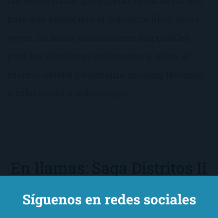
las veces, había que esperar cerca de un año
para que apareciera el siguiente libro; otras
veces, no había traducciones disponibles
para los siguientes volúmenes y, otras, el
escritor estaba totalmente missing llevando
a cabo series y videojuegos.
En llamas: Saga Distritos II
de
Suzanne Collins
Síguenos en redes sociales