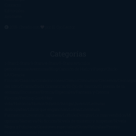
Contacto
Editoriales
Ayúdame
2016. Creado con
por
El Ojo Lector
.
Categorías
1-Star
2-Stars
3-Stars
4-Stars
5-Stars
Artículos
periodísticos
Aventuras
Blog
Canción de Hielo y Fuego
Chick-
Lit
Ciencia
Ficción
Clásicos
Colaboraciones
Comic
Concursos
Crecemos
Descarga
del libro
Drama
Duda Gramatical
El Ojo de Sauron
El poema de la
semana
Encuestas
Erótica
Especiales
Fantasía y Ciencia
Ficción
Feeling Good
Hay
vida
Histórica
Humor
Infantil
Intriga
Juvenil
Lecturas
Anticipadas
Libros que enganchan
Listas
Literatura
Fantástica
Literatura Japonesa
LofbuksDesigns
Los más vendidos
Mi
opinión
Narrativa
No ficción
Novela de misterio y suspense
Novela
Negra y Policiaca
Ocasiones especiales
Otros
Películas
Premio
Planeta
Próximas Publicaciones
Realismo