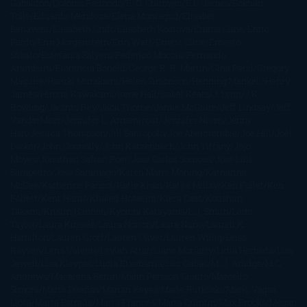
Gabaldon
Dolores Redondo
E. O. Chirovici
E.L. James
Eckhart
Tolle
Eduardo Mendoza
Elena Montagud
Elísabet
Benavent
Elisabeth Craft
Elisabeth Kostova
Emma Cline
Enric
Pardo
Erin Morgenstern
Erin Watt
Ernest Cline
Ernesto
Sábato
Estefanía Salyers
Federico Moccia
Fernando
Aramburu
Florencia Bonelli
George R. R. Martin
Gina Peral
Gregory
Maguire
Haruki Murakami
Helen Simonson
Henning Mankell
Henry
James
Hiromi Kawakami
Irene Hall
Isabel Keats
J. Lynn
J.K.
Rowling
Jacinto Rey
Jack Thorne
Jamie McGuire
Jeff Lindsay
Jeff
VanderMeer
Jennifer L. Armentrout
Jennifer Niven
Jenny
Han
Jessica Thompson
Jill Santopolo
Joe Abercrombie
Joe Hill
Joël
Dicker
John Connolly
John Katzenbach
John Tiffany
Jojo
Moyes
Jonathan Safran Foer
Jose Carlos Somoza
Jose Luis
Sampedro
José Saramago
Karen Marie Moning
Katharine
McGee
Katherine Pancol
Katie Khan
Katjia Millay
Ken Follet
Ken
Follett
Kent Haruf
Khaled Hosseini
Kiera Cass
Koushun
Takami
Kristin Hannah
Kyoichi Katayama
L.J. Smith
Laini
Taylor
Laura Kinsale
Laura Norton
Laura Nuño
Laurell K.
Hamilton
Lauren Groff
Lauren Oliver
Lauren Willig
Leisa
Rayven
Lena Valenti
Leylah Attar
Liane Moriarty
Lidia Herbada
Lisa
Jewell
Lisa Kleypas
Lucía Etxebarria
Luz Gabás
M. J. Arlidge
M.C.
Andrews
Macarena Berlín
Malin Persson Giolito
Marcello
Simoni
María Dueñas
Marian Keyes
Marie Rutkoski
Mario Vagas
Llosa
Marta Estrada
Marta Francés
Marta Quintín
Max Brooks
Megan