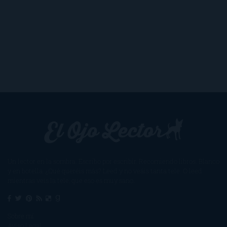
Un lector en la sombra. Escribo por escribir. Recomiendo libros. Blanco
y en botella. ¿Qué queréis más? Leed y no veáis tanta tele. O leed
mientras veis la tele, que eso es muy sano.
Sobre mí
Aviso Legal