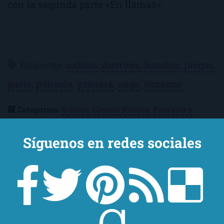
con la segunda parte «En llamas».
Etiquetas
:
collins
,
distritos
,
hambre
,
juegos
,
parte
,
película
,
primera
,
saga
,
suzanne
Categorías:
5-Stars
,
Ciencia Ficción
,
Fantasía y
Ciencia Ficción
,
Reseñas
,
Trilogías
Síguenos en redes sociales
¿Te ha convencido la reseña? Consigue
Los juegos
del hambre
en Amazon:
Consíguelo en Amazon