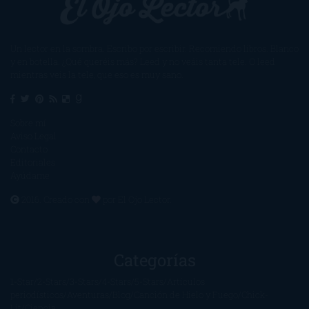
Un lector en la sombra. Escribo por escribir. Recomiendo libros. Blanco
y en botella. ¿Qué queréis más? Leed y no veáis tanta tele. O leed
mientras veis la tele, que eso es muy sano.
Sobre mí
Aviso Legal
Contacto
Editoriales
Ayúdame
2016. Creado con
por
El Ojo Lector
.
Categorías
1-Star
2-Stars
3-Stars
4-Stars
5-Stars
Artículos
periodísticos
Aventuras
Blog
Canción de Hielo y Fuego
Chick-
Lit
Ciencia