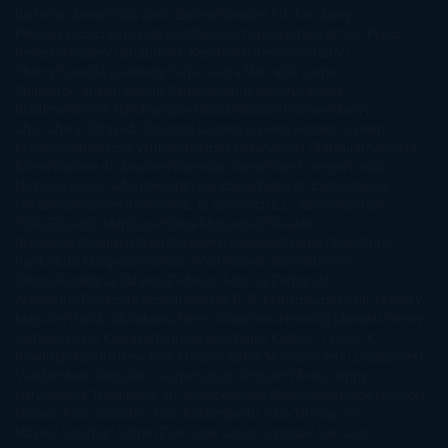
Barbérat
Anna Todd
Anna Zaires
Annabel Pitcher
Anny
Peterson
Antonio Dikele Distefano
Art Spiegelman
Arturo Pérez-
Reverte
Audrey Carlan
Beth Kery
Beth Revis
Brittainy C.
Cherry
Camilla Läckberg
Carla Gràcia Mercadé
Carme
Chaparro
Carmen Martín Gaite
Caroline March
Celeste
Bradley
Celeste Ng
Charlaine Harris
Charles Dubow
Cherry
Chic
Cheryl Strayed
Christina Lauren
Colleen Hoover
Colleen
McCullough
Connie Willis
Cristina Prada
Daniel Glattauer
Daniela
Krien
Daphne du Maurier
Darynda Jones
David Crespo
David
Nicholls
David Safier
Deborah Harkness
Deborah Install
Diana
Gabaldon
Dolores Redondo
E. O. Chirovici
E.L. James
Eckhart
Tolle
Eduardo Mendoza
Elena Montagud
Elísabet
Benavent
Elisabeth Craft
Elisabeth Kostova
Emma Cline
Enric
Pardo
Erin Morgenstern
Erin Watt
Ernest Cline
Ernesto
Sábato
Estefanía Salyers
Federico Moccia
Fernando
Aramburu
Florencia Bonelli
George R. R. Martin
Gina Peral
Gregory
Maguire
Haruki Murakami
Helen Simonson
Henning Mankell
Henry
James
Hiromi Kawakami
Irene Hall
Isabel Keats
J. Lynn
J.K.
Rowling
Jacinto Rey
Jack Thorne
Jamie McGuire
Jeff Lindsay
Jeff
VanderMeer
Jennifer L. Armentrout
Jennifer Niven
Jenny
Han
Jessica Thompson
Jill Santopolo
Joe Abercrombie
Joe Hill
Joël
Dicker
John Connolly
John Katzenbach
John Tiffany
Jojo
Moyes
Jonathan Safran Foer
Jose Carlos Somoza
Jose Luis