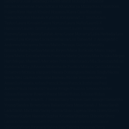
Sampedro
José Saramago
Karen Marie Moning
Katharine
McGee
Katherine Pancol
Katie Khan
Katjia Millay
Ken Follet
Ken
Follett
Kent Haruf
Khaled Hosseini
Kiera Cass
Koushun
Takami
Kristin Hannah
Kyoichi Katayama
L.J. Smith
Laini
Taylor
Laura Kinsale
Laura Norton
Laura Nuño
Laurell K.
Hamilton
Lauren Groff
Lauren Oliver
Lauren Willig
Leisa
Rayven
Lena Valenti
Leylah Attar
Liane Moriarty
Lidia Herbada
Lisa
Jewell
Lisa Kleypas
Lucía Etxebarria
Luz Gabás
M. J. Arlidge
M.C.
Andrews
Macarena Berlín
Malin Persson Giolito
Marcello
Simoni
María Dueñas
Marian Keyes
Marie Rutkoski
Mario Vagas
Llosa
Marta Estrada
Marta Francés
Marta Quintín
Max Brooks
Megan
Hart
Megan Maxwell
Mercedes Pinto Maldonado
Mia Sheridan
Milan
Kundera
Milly Johnson
Moderna de Pueblo
Mónica Carillo
Mónica
Gutiérrez
Mónica Vázquez
Naiara Domínguez
Nalini Singh
Naomi
Novik
Neil Gaiman
Nicolas Barreau
Nicole Williams
Noelia
Amarillo
Pamela Aidan
Patrick Ness
Patrick Rothfuss
Paul
Auster
Paula Hawkins
Pauline Réage
Paullina Simons
Rachel
Gibson
Rainbow Rowell
Raine Miller
Robin Schone
Robin
Scoresby
Ruth Ware
S. J. Hooks
Sally Thorne
Sam Savage
Samantha
Young
Sandra Brown
Sara Ballarín
Sara Mesa
Sarah J. Maas
Sarah
Lark
Sarah MacLean
Saray García
Shari Lapena
Shea Olsen
Sherry
Thomas
Sophie Hannah
Sophie Kinsella
Stephen Chbosky
Stieg
Larsson
Susan Elizabeth Phillips
Susanna Kearsley
Suzanne
Collins
Sylvain Reynard
Sylvia Day
Tabitha Suzuma
Terry