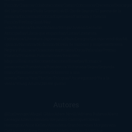
Ficción
Clásicos
Colaboraciones
Comic
Concursos
Crecemos
Descarga
del libro
Drama
Duda Gramatical
El Ojo de Sauron
El poema de la
semana
Encuestas
Erótica
Especiales
Fantasía y Ciencia
Ficción
Feeling Good
Hay
vida
Histórica
Humor
Infantil
Intriga
Juvenil
Lecturas
Anticipadas
Libros que enganchan
Listas
Literatura
Fantástica
Literatura Japonesa
LofbuksDesigns
Los más vendidos
Mi
opinión
Narrativa
No ficción
Novela de misterio y suspense
Novela
Negra y Policiaca
Ocasiones especiales
Otros
Películas
Premio
Planeta
Próximas Publicaciones
Realismo
Mágico
Realista
Recomendaciones
Reseñas
Romance
paranormal
Romántica
Romántica Victoriana
Sagas
Segunda
mano
Sentimental
Series
Sobrevivir a una
novela
Terror
Test
Thriller
Trilogías
Uncategorized
Ya a la
venta
Young Adults
¡No me gusta!
Autores
@ZoeSwinger
Abigail Gibbs
Adam Nevill
Adriana Rubens
Alaitz
Leceaga
Alberto Méndez
Alejandro Castroguer
Alexis
Harrington
Alice Kellen
Almudena Grandes
Altea Morgan
Ana
Cantarero
Andrew Davidson
Ángela Quintas
Angélique