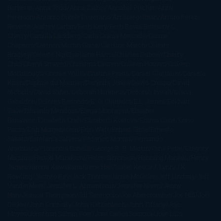
Barbérat
Anna Todd
Anna Zaires
Annabel Pitcher
Anny
Peterson
Antonio Dikele Distefano
Art Spiegelman
Arturo Pérez-
Reverte
Audrey Carlan
Beth Kery
Beth Revis
Brittainy C.
Cherry
Camilla Läckberg
Carla Gràcia Mercadé
Carme
Chaparro
Carmen Martín Gaite
Caroline March
Celeste
Bradley
Celeste Ng
Charlaine Harris
Charles Dubow
Cherry
Chic
Cheryl Strayed
Christina Lauren
Colleen Hoover
Colleen
McCullough
Connie Willis
Cristina Prada
Daniel Glattauer
Daniela
Krien
Daphne du Maurier
Darynda Jones
David Crespo
David
Nicholls
David Safier
Deborah Harkness
Deborah Install
Diana
Gabaldon
Dolores Redondo
E. O. Chirovici
E.L. James
Eckhart
Tolle
Eduardo Mendoza
Elena Montagud
Elísabet
Benavent
Elisabeth Craft
Elisabeth Kostova
Emma Cline
Enric
Pardo
Erin Morgenstern
Erin Watt
Ernest Cline
Ernesto
Sábato
Estefanía Salyers
Federico Moccia
Fernando
Aramburu
Florencia Bonelli
George R. R. Martin
Gina Peral
Gregory
Maguire
Haruki Murakami
Helen Simonson
Henning Mankell
Henry
James
Hiromi Kawakami
Irene Hall
Isabel Keats
J. Lynn
J.K.
Rowling
Jacinto Rey
Jack Thorne
Jamie McGuire
Jeff Lindsay
Jeff
VanderMeer
Jennifer L. Armentrout
Jennifer Niven
Jenny
Han
Jessica Thompson
Jill Santopolo
Joe Abercrombie
Joe Hill
Joël
Dicker
John Connolly
John Katzenbach
John Tiffany
Jojo
Moyes
Jonathan Safran Foer
Jose Carlos Somoza
Jose Luis