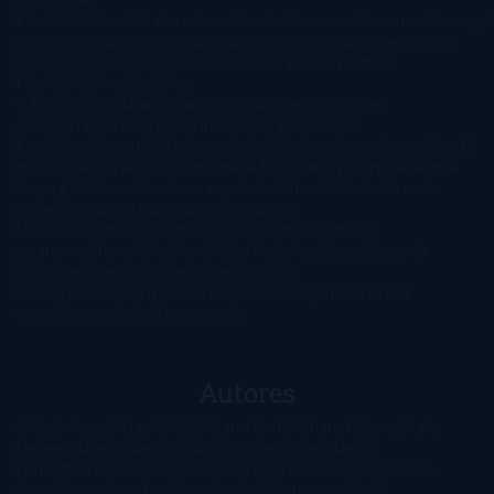
Ficción
Clásicos
Colaboraciones
Comic
Concursos
Crecemos
Descarga
del libro
Drama
Duda Gramatical
El Ojo de Sauron
El poema de la
semana
Encuestas
Erótica
Especiales
Fantasía y Ciencia
Ficción
Feeling Good
Hay
vida
Histórica
Humor
Infantil
Intriga
Juvenil
Lecturas
Anticipadas
Libros que enganchan
Listas
Literatura
Fantástica
Literatura Japonesa
LofbuksDesigns
Los más vendidos
Mi
opinión
Narrativa
No ficción
Novela de misterio y suspense
Novela
Negra y Policiaca
Ocasiones especiales
Otros
Películas
Premio
Planeta
Próximas Publicaciones
Realismo
Mágico
Realista
Recomendaciones
Reseñas
Romance
paranormal
Romántica
Romántica Victoriana
Sagas
Segunda
mano
Sentimental
Series
Sobrevivir a una
novela
Terror
Test
Thriller
Trilogías
Uncategorized
Ya a la
venta
Young Adults
¡No me gusta!
Autores
@ZoeSwinger
Abigail Gibbs
Adam Nevill
Adriana Rubens
Alaitz
Leceaga
Alberto Méndez
Alejandro Castroguer
Alexis
Harrington
Alice Kellen
Almudena Grandes
Altea Morgan
Ana
Cantarero
Andrew Davidson
Ángela Quintas
Angélique