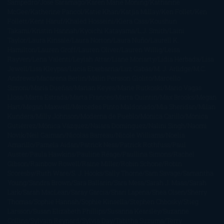
Sampedro
José Saramago
Karen Marie Moning
Katharine
McGee
Katherine Pancol
Katie Khan
Katjia Millay
Ken Follet
Ken
Follett
Kent Haruf
Khaled Hosseini
Kiera Cass
Koushun
Takami
Kristin Hannah
Kyoichi Katayama
L.J. Smith
Laini
Taylor
Laura Kinsale
Laura Norton
Laura Nuño
Laurell K.
Hamilton
Lauren Groff
Lauren Oliver
Lauren Willig
Leisa
Rayven
Lena Valenti
Leylah Attar
Liane Moriarty
Lidia Herbada
Lisa
Jewell
Lisa Kleypas
Lucía Etxebarria
Luz Gabás
M. J. Arlidge
M.C.
Andrews
Macarena Berlín
Malin Persson Giolito
Marcello
Simoni
María Dueñas
Marian Keyes
Marie Rutkoski
Mario Vagas
Llosa
Marta Estrada
Marta Francés
Marta Quintín
Max Brooks
Megan
Hart
Megan Maxwell
Mercedes Pinto Maldonado
Mia Sheridan
Milan
Kundera
Milly Johnson
Moderna de Pueblo
Mónica Carillo
Mónica
Gutiérrez
Mónica Vázquez
Naiara Domínguez
Nalini Singh
Naomi
Novik
Neil Gaiman
Nicolas Barreau
Nicole Williams
Noelia
Amarillo
Pamela Aidan
Patrick Ness
Patrick Rothfuss
Paul
Auster
Paula Hawkins
Pauline Réage
Paullina Simons
Rachel
Gibson
Rainbow Rowell
Raine Miller
Robin Schone
Robin
Scoresby
Ruth Ware
S. J. Hooks
Sally Thorne
Sam Savage
Samantha
Young
Sandra Brown
Sara Ballarín
Sara Mesa
Sarah J. Maas
Sarah
Lark
Sarah MacLean
Saray García
Shari Lapena
Shea Olsen
Sherry
Thomas
Sophie Hannah
Sophie Kinsella
Stephen Chbosky
Stieg
Larsson
Susan Elizabeth Phillips
Susanna Kearsley
Suzanne
Collins
Sylvain Reynard
Sylvia Day
Tabitha Suzuma
Terry