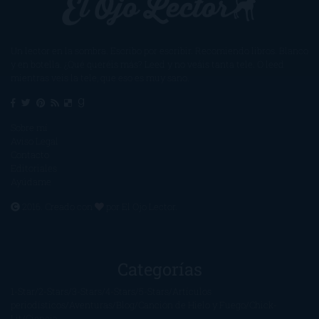
Un lector en la sombra. Escribo por escribir. Recomiendo libros. Blanco
y en botella. ¿Qué queréis más? Leed y no veáis tanta tele. O leed
mientras veis la tele, que eso es muy sano.
Sobre mí
Aviso Legal
Contacto
Editoriales
Ayúdame
2016. Creado con
por
El Ojo Lector
.
Categorías
1-Star
2-Stars
3-Stars
4-Stars
5-Stars
Artículos
periodísticos
Aventuras
Blog
Canción de Hielo y Fuego
Chick-
Lit
Ciencia