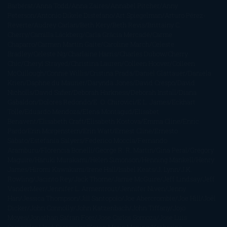
Barbérat
Anna Todd
Anna Zaires
Annabel Pitcher
Anny
Peterson
Antonio Dikele Distefano
Art Spiegelman
Arturo Pérez-
Reverte
Audrey Carlan
Beth Kery
Beth Revis
Brittainy C.
Cherry
Camilla Läckberg
Carla Gràcia Mercadé
Carme
Chaparro
Carmen Martín Gaite
Caroline March
Celeste
Bradley
Celeste Ng
Charlaine Harris
Charles Dubow
Cherry
Chic
Cheryl Strayed
Christina Lauren
Colleen Hoover
Colleen
McCullough
Connie Willis
Cristina Prada
Daniel Glattauer
Daniela
Krien
Daphne du Maurier
Darynda Jones
David Crespo
David
Nicholls
David Safier
Deborah Harkness
Deborah Install
Diana
Gabaldon
Dolores Redondo
E. O. Chirovici
E.L. James
Eckhart
Tolle
Eduardo Mendoza
Elena Montagud
Elísabet
Benavent
Elisabeth Craft
Elisabeth Kostova
Emma Cline
Enric
Pardo
Erin Morgenstern
Erin Watt
Ernest Cline
Ernesto
Sábato
Estefanía Salyers
Federico Moccia
Fernando
Aramburu
Florencia Bonelli
George R. R. Martin
Gina Peral
Gregory
Maguire
Haruki Murakami
Helen Simonson
Henning Mankell
Henry
James
Hiromi Kawakami
Irene Hall
Isabel Keats
J. Lynn
J.K.
Rowling
Jacinto Rey
Jack Thorne
Jamie McGuire
Jeff Lindsay
Jeff
VanderMeer
Jennifer L. Armentrout
Jennifer Niven
Jenny
Han
Jessica Thompson
Jill Santopolo
Joe Abercrombie
Joe Hill
Joël
Dicker
John Connolly
John Katzenbach
John Tiffany
Jojo
Moyes
Jonathan Safran Foer
Jose Carlos Somoza
Jose Luis
Sampedro
José Saramago
Karen Marie Moning
Katharine