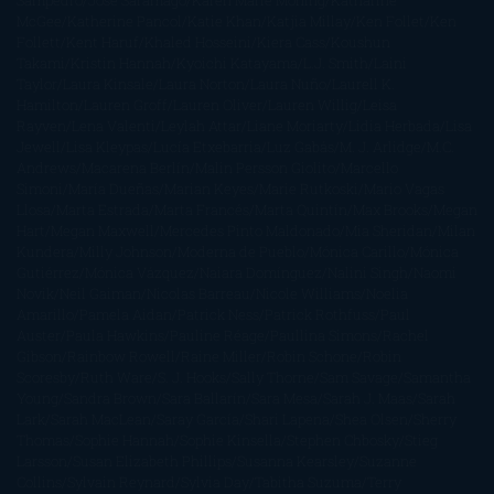
McGee
Katherine Pancol
Katie Khan
Katjia Millay
Ken Follet
Ken
Follett
Kent Haruf
Khaled Hosseini
Kiera Cass
Koushun
Takami
Kristin Hannah
Kyoichi Katayama
L.J. Smith
Laini
Taylor
Laura Kinsale
Laura Norton
Laura Nuño
Laurell K.
Hamilton
Lauren Groff
Lauren Oliver
Lauren Willig
Leisa
Rayven
Lena Valenti
Leylah Attar
Liane Moriarty
Lidia Herbada
Lisa
Jewell
Lisa Kleypas
Lucía Etxebarria
Luz Gabás
M. J. Arlidge
M.C.
Andrews
Macarena Berlín
Malin Persson Giolito
Marcello
Simoni
María Dueñas
Marian Keyes
Marie Rutkoski
Mario Vagas
Llosa
Marta Estrada
Marta Francés
Marta Quintín
Max Brooks
Megan
Hart
Megan Maxwell
Mercedes Pinto Maldonado
Mia Sheridan
Milan
Kundera
Milly Johnson
Moderna de Pueblo
Mónica Carillo
Mónica
Gutiérrez
Mónica Vázquez
Naiara Domínguez
Nalini Singh
Naomi
Novik
Neil Gaiman
Nicolas Barreau
Nicole Williams
Noelia
Amarillo
Pamela Aidan
Patrick Ness
Patrick Rothfuss
Paul
Auster
Paula Hawkins
Pauline Réage
Paullina Simons
Rachel
Gibson
Rainbow Rowell
Raine Miller
Robin Schone
Robin
Scoresby
Ruth Ware
S. J. Hooks
Sally Thorne
Sam Savage
Samantha
Young
Sandra Brown
Sara Ballarín
Sara Mesa
Sarah J. Maas
Sarah
Lark
Sarah MacLean
Saray García
Shari Lapena
Shea Olsen
Sherry
Thomas
Sophie Hannah
Sophie Kinsella
Stephen Chbosky
Stieg
Larsson
Susan Elizabeth Phillips
Susanna Kearsley
Suzanne
Collins
Sylvain Reynard
Sylvia Day
Tabitha Suzuma
Terry