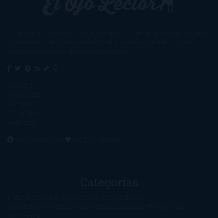
Un lector en la sombra. Escribo por escribir. Recomiendo libros. Blanco
y en botella. ¿Qué queréis más? Leed y no veáis tanta tele. O leed
mientras veis la tele, que eso es muy sano.
Sobre mí
Aviso Legal
Contacto
Editoriales
Ayúdame
2016. Creado con
por
El Ojo Lector
.
Categorías
1-Star
2-Stars
3-Stars
4-Stars
5-Stars
Artículos
periodísticos
Aventuras
Blog
Canción de Hielo y Fuego
Chick-
Lit
Ciencia