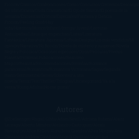
Ficción
Clásicos
Colaboraciones
Comic
Concursos
Crecemos
Descarga
del libro
Drama
Duda Gramatical
El Ojo de Sauron
El poema de la
semana
Encuestas
Erótica
Especiales
Fantasía y Ciencia
Ficción
Feeling Good
Hay
vida
Histórica
Humor
Infantil
Intriga
Juvenil
Lecturas
Anticipadas
Libros que enganchan
Listas
Literatura
Fantástica
Literatura Japonesa
LofbuksDesigns
Los más vendidos
Mi
opinión
Narrativa
No ficción
Novela de misterio y suspense
Novela
Negra y Policiaca
Ocasiones especiales
Otros
Películas
Premio
Planeta
Próximas Publicaciones
Realismo
Mágico
Realista
Recomendaciones
Reseñas
Romance
paranormal
Romántica
Romántica Victoriana
Sagas
Segunda
mano
Sentimental
Series
Sobrevivir a una
novela
Terror
Test
Thriller
Trilogías
Uncategorized
Ya a la
venta
Young Adults
¡No me gusta!
Autores
@ZoeSwinger
Abigail Gibbs
Adam Nevill
Adriana Rubens
Alaitz
Leceaga
Alberto Méndez
Alejandro Castroguer
Alexis
Harrington
Alice Kellen
Almudena Grandes
Altea Morgan
Ana
Cantarero
Andrew Davidson
Ángela Quintas
Angélique