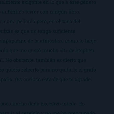
realmente exigente en lo que a este género
o auténtico terror con ningún libro.
a una película pero, en el caso del
 Quizás es que no tenga suficiente
 empaparme de la atmósfera como lo hago
uerdo que me gustó mucho «It» de Stephen
. No obstante, también es cierto que
o quiero releerlo para no quitarle el grato
aña. (Es curioso esto de que te agrade
poco me ha dado excesivo miedo. Es
para ir al servicio y no me ha preocupado,