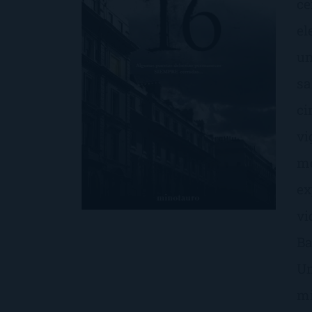
ce
el
un
sa
ci
vi
me
ex
vi
Ba
Un
mi