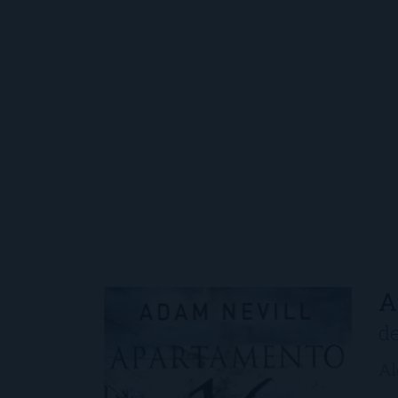
A
d
Al