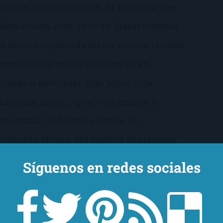
trañas circunstancias. Se rumorea que
llian estaba loca. Pero su diario insinúa
e estuvo implicada en un suceso terrible
inexplicable varias décadas atrás.
cidida a averiguar algo sobre esta
céntrica mujer, Apryl comenzará a
sentrañar la historia oculta de
rrington House. No tardará demasiado
 descubrir que un mal que transforma a
Síguenos en redes sociales
 gente aún habita el edificio. Y que la
erta del apartamento 16 es el acceso a
go mucho más terrorífico...