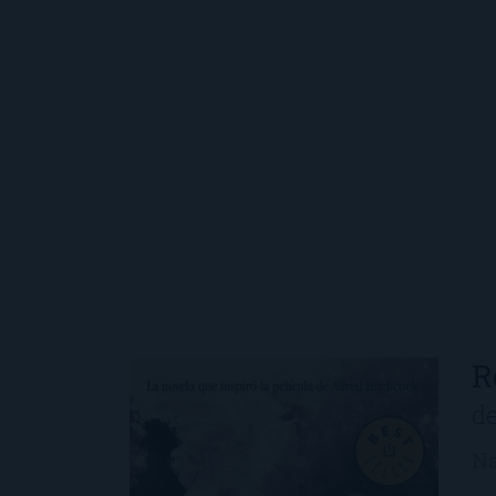
R
d
Na