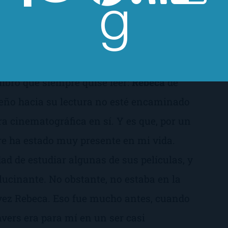
libro que siempre quise leer:
Rebeca
de
eño hacia su lectura no esté encaminado
ra cinematográfica en sí. Y es que, por un
e ha estado muy presente en mi vida.
dad de estudiar algunas de sus películas, y
lucinante. No obstante, no estaba en la
vez
Rebeca
. Eso fue mucho antes, cuando
vers era para mí en un ser casi