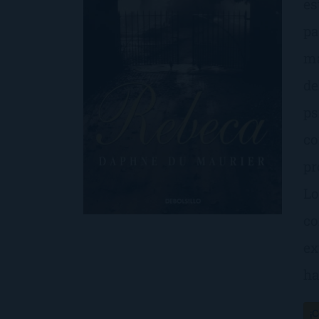
es
pa
ma
de
ps
co
pr
Lo
co
ex
ha
¡