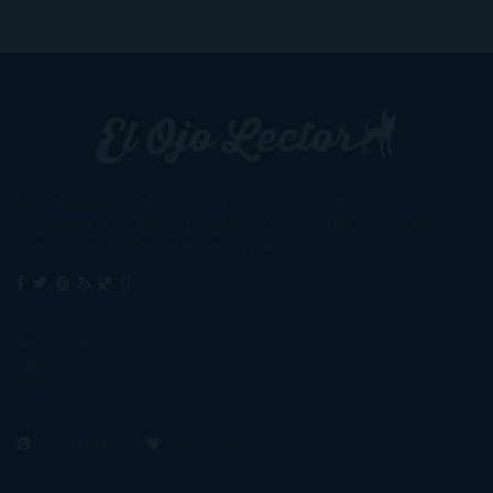
Un lector en la sombra. Escribo por escribir. Recomiendo libros. Blanco
y en botella. ¿Qué queréis más? Leed y no veáis tanta tele. O leed
mientras veis la tele, que eso es muy sano.
Sobre mí
Aviso Legal
Contacto
Editoriales
Ayúdame
2016. Creado con
por
El Ojo Lector
.