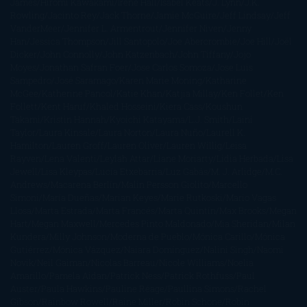
James
Hiromi Kawakami
Irene Hall
Isabel Keats
J. Lynn
J.K.
Rowling
Jacinto Rey
Jack Thorne
Jamie McGuire
Jeff Lindsay
Jeff
VanderMeer
Jennifer L. Armentrout
Jennifer Niven
Jenny
Han
Jessica Thompson
Jill Santopolo
Joe Abercrombie
Joe Hill
Joël
Dicker
John Connolly
John Katzenbach
John Tiffany
Jojo
Moyes
Jonathan Safran Foer
Jose Carlos Somoza
Jose Luis
Sampedro
José Saramago
Karen Marie Moning
Katharine
McGee
Katherine Pancol
Katie Khan
Katjia Millay
Ken Follet
Ken
Follett
Kent Haruf
Khaled Hosseini
Kiera Cass
Koushun
Takami
Kristin Hannah
Kyoichi Katayama
L.J. Smith
Laini
Taylor
Laura Kinsale
Laura Norton
Laura Nuño
Laurell K.
Hamilton
Lauren Groff
Lauren Oliver
Lauren Willig
Leisa
Rayven
Lena Valenti
Leylah Attar
Liane Moriarty
Lidia Herbada
Lisa
Jewell
Lisa Kleypas
Lucía Etxebarria
Luz Gabás
M. J. Arlidge
M.C.
Andrews
Macarena Berlín
Malin Persson Giolito
Marcello
Simoni
María Dueñas
Marian Keyes
Marie Rutkoski
Mario Vagas
Llosa
Marta Estrada
Marta Francés
Marta Quintín
Max Brooks
Megan
Hart
Megan Maxwell
Mercedes Pinto Maldonado
Mia Sheridan
Milan
Kundera
Milly Johnson
Moderna de Pueblo
Mónica Carillo
Mónica
Gutiérrez
Mónica Vázquez
Naiara Domínguez
Nalini Singh
Naomi
Novik
Neil Gaiman
Nicolas Barreau
Nicole Williams
Noelia
Amarillo
Pamela Aidan
Patrick Ness
Patrick Rothfuss
Paul
Auster
Paula Hawkins
Pauline Réage
Paullina Simons
Rachel
Gibson
Rainbow Rowell
Raine Miller
Robin Schone
Robin