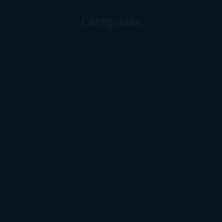
Categorías
1-Star
2-Stars
3-Stars
4-Stars
5-Stars
Artículos
periodísticos
Aventuras
Blog
Canción de Hielo y Fuego
Chick-
Lit
Ciencia
Ficción
Clásicos
Colaboraciones
Comic
Concursos
Crecemos
Descarga
del libro
Drama
Duda Gramatical
El Ojo de Sauron
El poema de la
semana
Encuestas
Erótica
Especiales
Fantasía y Ciencia
Ficción
Feeling Good
Hay
vida
Histórica
Humor
Infantil
Intriga
Juvenil
Lecturas
Anticipadas
Libros que enganchan
Listas
Literatura
Fantástica
Literatura Japonesa
LofbuksDesigns
Los más vendidos
Mi
opinión
Narrativa
No ficción
Novela de misterio y suspense
Novela
Negra y Policiaca
Ocasiones especiales
Otros
Películas
Premio
Planeta
Próximas Publicaciones
Realismo
Mágico
Realista
Recomendaciones
Reseñas
Romance
paranormal
Romántica
Romántica Victoriana
Sagas
Segunda
mano
Sentimental
Series
Sobrevivir a una
novela
Terror
Test
Thriller
Trilogías
Uncategorized
Ya a la
venta
Young Adults
¡No me gusta!