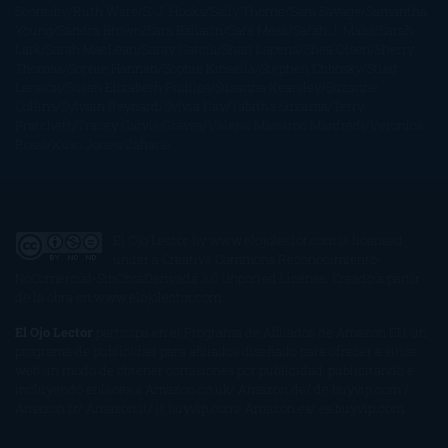
Scoresby
Ruth Ware
S. J. Hooks
Sally Thorne
Sam Savage
Samantha
Young
Sandra Brown
Sara Ballarín
Sara Mesa
Sarah J. Maas
Sarah
Lark
Sarah MacLean
Saray García
Shari Lapena
Shea Olsen
Sherry
Thomas
Sophie Hannah
Sophie Kinsella
Stephen Chbosky
Stieg
Larsson
Susan Elizabeth Phillips
Susanna Kearsley
Suzanne
Collins
Sylvain Reynard
Sylvia Day
Tabitha Suzuma
Terry
Pratchett
Tracey Garvis Graves
Valerio Massimo Manfredi
Veronica
Rossi
Xuso Jones
Zahara
El Ojo Lector
by
www.elojolector.com
is licensed
under a
Creative Commons Reconocimiento-
NoComercial-SinObraDerivada 3.0 Unported License
. Creado a partir
de la obra en
www.elojolector.com
.
El Ojo Lector
participa en el Programa de Afiliados de Amazon EU, un
programa de publicidad para afiliados diseñado para ofrecer a sitios
web un modo de obtener comisiones por publicidad, publicitando e
incluyendo enlaces a Amazon.co.uk/ Amazon.de/ de.buyvip.com /
Amazon.fr/ Amazon.it/ it.buyvip.com/ Amazon.es/ es.buyvip.com.