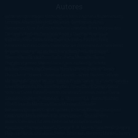
Autores
@ZoeSwinger
Abigail Gibbs
Adam Nevill
Adriana Rubens
Alaitz
Leceaga
Alberto Méndez
Alejandro Castroguer
Alexis
Harrington
Alice Kellen
Almudena Grandes
Altea Morgan
Ana
Cantarero
Andrew Davidson
Ángela Quintas
Angélique
Barbérat
Anna Todd
Anna Zaires
Annabel Pitcher
Anny
Peterson
Antonio Dikele Distefano
Art Spiegelman
Arturo Pérez-
Reverte
Audrey Carlan
Beth Kery
Beth Revis
Brittainy C.
Cherry
Camilla Läckberg
Carla Gràcia Mercadé
Carme
Chaparro
Carmen Martín Gaite
Caroline March
Celeste
Bradley
Celeste Ng
Charlaine Harris
Charles Dubow
Cherry
Chic
Cheryl Strayed
Christina Lauren
Colleen Hoover
Colleen
McCullough
Connie Willis
Cristina Prada
Daniel Glattauer
Daniela
Krien
Daphne du Maurier
Darynda Jones
David Crespo
David
Nicholls
David Safier
Deborah Harkness
Deborah Install
Diana
Gabaldon
Dolores Redondo
E. O. Chirovici
E.L. James
Eckhart
Tolle
Eduardo Mendoza
Elena Montagud
Elísabet
Benavent
Elisabeth Craft
Elisabeth Kostova
Emma Cline
Enric
Pardo
Erin Morgenstern
Erin Watt
Ernest Cline
Ernesto
Sábato
Estefanía Salyers
Federico Moccia
Fernando
Aramburu
Florencia Bonelli
George R. R. Martin
Gina Peral
Gregory
Maguire
Haruki Murakami
Helen Simonson
Henning Mankell
Henry