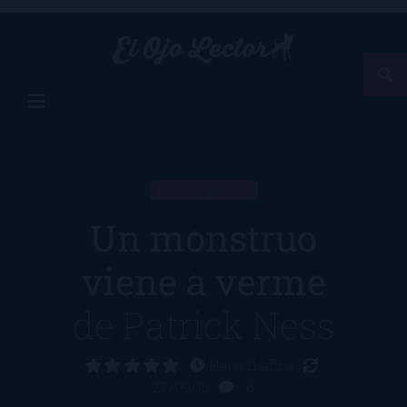
RESEÑA
Un monstruo
viene a verme
de
Patrick Ness
Hace 11 años
27/09/16
6