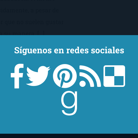
cidamente, a pesar de
or que no suelen gustar
a su manera, […]
Síguenos en redes sociales