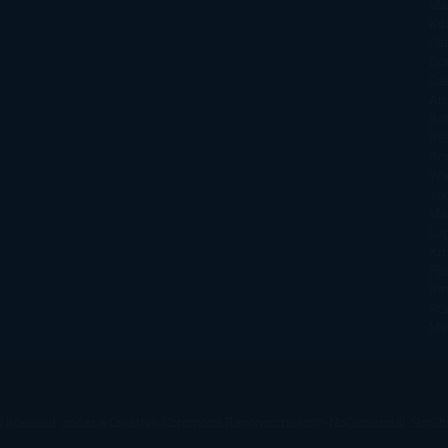
Ma
Ku
Car
Do
Ga
Am
Ro
Ré
Ro
Wa
Yo
Ma
La
Kin
Phi
Re
Pra
Ma
s licensed under a
Creative Commons Reconocimiento-NoComercial-SinObra