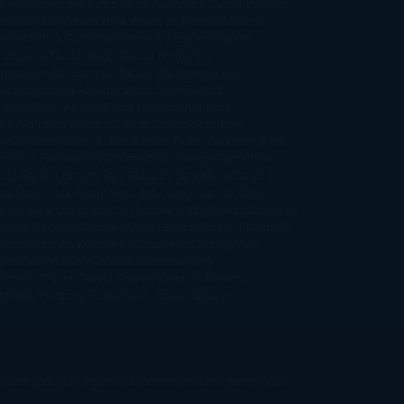
xwell
Mercedes Pinto Maldonado
Mia Sheridan
Milan
ndera
Milly Johnson
Moderna de Pueblo
Mónica
illo
Mónica Gutiérrez
Mónica Vázquez
Naiara
mínguez
Nalini Singh
Naomi Novik
Neil
iman
Nicolas Barreau
Nicole Williams
Noelia
arillo
Pamela Aidan
Patrick Ness
Patrick
thfuss
Paul Auster
Paula Hawkins
Pauline
age
Paullina Simons
Rachel Gibson
Rainbow
well
Raine Miller
Robin Schone
Robin Scoresby
Ruth
re
S. J. Hooks
Sally Thorne
Sam Savage
Samantha
ung
Sandra Brown
Sara Ballarín
Sara Mesa
Sarah J.
as
Sarah Lark
Sarah MacLean
Saray García
Shari
pena
Shea Olsen
Sherry Thomas
Sophie Hannah
Sophie
sella
Stephen Chbosky
Stieg Larsson
Susan Elizabeth
llips
Susanna Kearsley
Suzanne Collins
Sylvain
ynard
Sylvia Day
Tabitha Suzuma
Terry
tchett
Tracey Garvis Graves
Valerio Massimo
nfredi
Veronica Rossi
Xuso Jones
Zahara
Derivada 3.0 Unported License
. Creado a partir de la