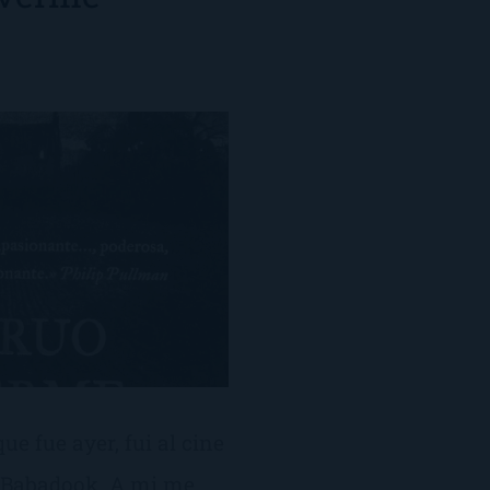
e fue ayer, fui al cine
a Babadook. A mi me