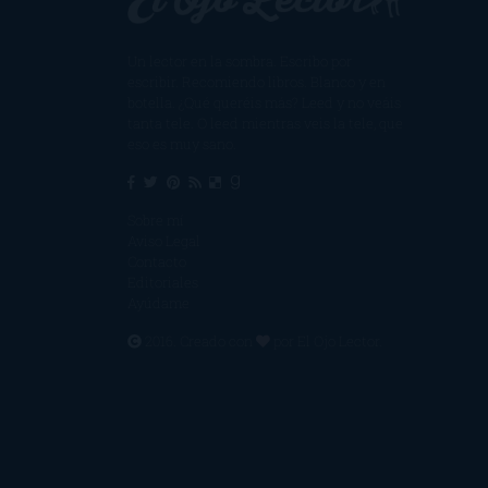
Un lector en la sombra. Escribo por
escribir. Recomiendo libros. Blanco y en
botella. ¿Qué queréis más? Leed y no veáis
tanta tele. O leed mientras veis la tele, que
eso es muy sano.
Sobre mí
Aviso Legal
Contacto
Editoriales
Ayúdame
2016. Creado con
por
El Ojo Lector
.