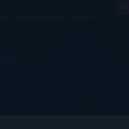
sts
Libros Que Enganchan
Contacto
s
(1)