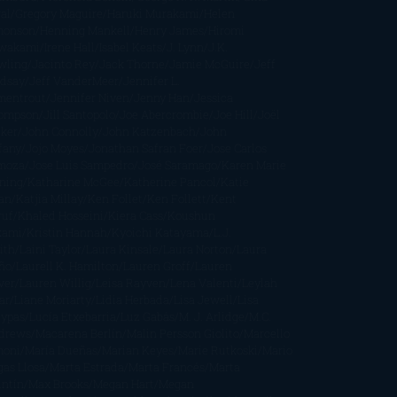
al
Gregory Maguire
Haruki Murakami
Helen
monson
Henning Mankell
Henry James
Hiromi
wakami
Irene Hall
Isabel Keats
J. Lynn
J.K.
wling
Jacinto Rey
Jack Thorne
Jamie McGuire
Jeff
ndsay
Jeff VanderMeer
Jennifer L.
mentrout
Jennifer Niven
Jenny Han
Jessica
ompson
Jill Santopolo
Joe Abercrombie
Joe Hill
Joël
cker
John Connolly
John Katzenbach
John
fany
Jojo Moyes
Jonathan Safran Foer
Jose Carlos
moza
Jose Luis Sampedro
José Saramago
Karen Marie
ning
Katharine McGee
Katherine Pancol
Katie
an
Katjia Millay
Ken Follet
Ken Follett
Kent
ruf
Khaled Hosseini
Kiera Cass
Koushun
kami
Kristin Hannah
Kyoichi Katayama
L.J.
ith
Laini Taylor
Laura Kinsale
Laura Norton
Laura
ño
Laurell K. Hamilton
Lauren Groff
Lauren
ver
Lauren Willig
Leisa Rayven
Lena Valenti
Leylah
ar
Liane Moriarty
Lidia Herbada
Lisa Jewell
Lisa
eypas
Lucía Etxebarria
Luz Gabás
M. J. Arlidge
M.C.
drews
Macarena Berlín
Malin Persson Giolito
Marcello
moni
María Dueñas
Marian Keyes
Marie Rutkoski
Mario
gas Llosa
Marta Estrada
Marta Francés
Marta
intín
Max Brooks
Megan Hart
Megan