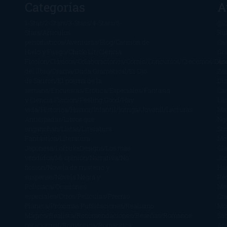
Categorías
A
1-Star
2-Stars
3-Stars
4-Stars
5-
@Z
Stars
Artículos
Ru
periodísticos
Aventuras
Blog
Canción de
Ca
Hielo y Fuego
Chick-Lit
Ciencia
Gr
Ficción
Clásicos
Colaboraciones
Comic
Concursos
Crecemos
Des
Án
del libro
Drama
Duda Gramatical
El Ojo
Zai
de Sauron
El poema de la
Di
semana
Encuestas
Erótica
Especiales
Fantasía
Ca
y Ciencia Ficción
Feeling Good
Hay
Lä
vida
Histórica
Humor
Infantil
Intriga
Juvenil
Lecturas
Mar
Anticipadas
Libros que
Ng
enganchan
Listas
Literatura
St
Fantástica
Literatura
Mc
Japonesa
LofbuksDesigns
Los más
Gla
vendidos
Mi opinión
Narrativa
No
Jo
ficción
Novela de misterio y
Ha
suspense
Novela Negra y
Re
Policiaca
Ocasiones
Me
especiales
Otros
Películas
Premio
Cra
Planeta
Próximas Publicaciones
Realismo
Mo
Mágico
Realista
Recomendaciones
Reseñas
Romance
Sá
paranormal
Romántica
Romántica
Ar