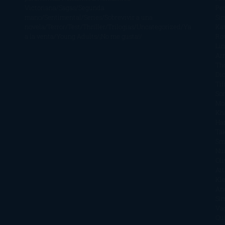
Victoriana
Sagas
Segunda
Per
mano
Sentimental
Series
Sobrevivir a una
Si
novela
Terror
Test
Thriller
Trilogías
Uncategorized
Ya
Ka
a la venta
Young Adults
¡No me gusta!
Ro
Li
Ar
Th
Di
Tif
So
Mo
Kh
Ha
Ta
Sm
Nu
Oli
Att
Kl
An
Si
Va
Qu