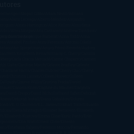
utores
oeSwinger
Abigail Gibbs
Adam Nevill
Adriana
bens
Alaitz Leceaga
Alberto Méndez
Alejandro
stroguer
Alexis Harrington
Alice Kellen
Almudena
andes
Altea Morgan
Ana Cantarero
Andrew Davidson
cargables
gela Quintas
Despúes
Angélique Barbérat
Anna Todd
Anna
res
Annabel Pitcher
Anny Peterson
Antonio Dikele
stefano
Art Spiegelman
Arturo Pérez-Reverte
Audrey
rlan
Beth Kery
Beth Revis
Brittainy C. Cherry
Camilla
ckberg
Carla Gràcia Mercadé
Carme Chaparro
Carmen
tín Gaite
Caroline March
Celeste Bradley
Celeste
Charlaine Harris
Charles Dubow
Cherry Chic
Cheryl
rayed
Christina Lauren
Colleen Hoover
Colleen
Cullough
Connie Willis
Cristina Prada
Daniel
ttauer
Daniela Krien
Daphne du Maurier
Darynda
nes
David Crespo
David Nicholls
David Safier
Deborah
rkness
Deborah Install
Diana Gabaldon
Dolores
dondo
E. O. Chirovici
E.L. James
Eckhart Tolle
Eduardo
ndoza
Elena Montagud
Elísabet Benavent
Elisabeth
ft
Elisabeth Kostova
Emma Cline
Enric Pardo
Erin
rgenstern
Erin Watt
Ernest Cline
Ernesto
bato
Estefanía Salyers
Federico Moccia
Fernando
amburu
Florencia Bonelli
George R. R. Martin
Gina