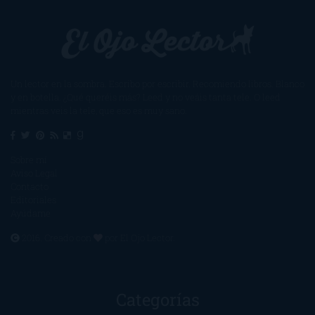
Un lector en la sombra. Escribo por escribir. Recomiendo libros. Blanco
y en botella. ¿Qué queréis más? Leed y no veáis tanta tele. O leed
mientras veis la tele, que eso es muy sano.
Sobre mí
Aviso Legal
Contacto
Editoriales
Ayúdame
2016. Creado con
por
El Ojo Lector
.
Categorías