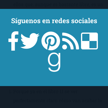
ellos que, aunque es bastante libre, es un
aliciente.
Síguenos en redes sociales
Porque tiene un personaje maravilloso
(de esos que ninguna fémina se puede
perder) llamado Eric Northman. Un
malote rubio y peligroso que te deja
totalmente K.O.
¿Por qué no hay que leerla?
Porque ya en el libro 11 se ver
perfectamente claro cómo van acabar la