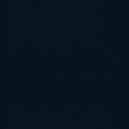
Leceaga
Alberto Méndez
Alejandro Castroguer
Alexis
Harrington
Alice Kellen
Almudena Grandes
Altea Morgan
Ana
Cantarero
Andrew Davidson
Ángela Quintas
Angélique
Barbérat
Anna Todd
Anna Zaires
Annabel Pitcher
Anny
Peterson
Antonio Dikele Distefano
Art Spiegelman
Arturo Pérez-
Reverte
Audrey Carlan
Beth Kery
Beth Revis
Brittainy C.
Cherry
Camilla Läckberg
Carla Gràcia Mercadé
Carme
Chaparro
Carmen Martín Gaite
Caroline March
Celeste
Bradley
Celeste Ng
Charlaine Harris
Charles Dubow
Cherry
Chic
Cheryl Strayed
Christina Lauren
Colleen Hoover
Colleen
McCullough
Connie Willis
Cristina Prada
Daniel Glattauer
Daniela
Krien
Daphne du Maurier
Darynda Jones
David Crespo
David
Nicholls
David Safier
Deborah Harkness
Deborah Install
Diana
Gabaldon
Dolores Redondo
E. O. Chirovici
E.L. James
Eckhart
Tolle
Eduardo Mendoza
Elena Montagud
Elísabet
Benavent
Elisabeth Craft
Elisabeth Kostova
Emma Cline
Enric
Pardo
Erin Morgenstern
Erin Watt
Ernest Cline
Ernesto
Sábato
Estefanía Salyers
Federico Moccia
Fernando
Aramburu
Florencia Bonelli
George R. R. Martin
Gina Peral
Gregory
Maguire
Haruki Murakami
Helen Simonson
Henning Mankell
Henry
James
Hiromi Kawakami
Irene Hall
Isabel Keats
J. Lynn
J.K.
Rowling
Jacinto Rey
Jack Thorne
Jamie McGuire
Jeff Lindsay
Jeff
VanderMeer
Jennifer L. Armentrout
Jennifer Niven
Jenny
Han
Jessica Thompson
Jill Santopolo
Joe Abercrombie
Joe Hill
Joël