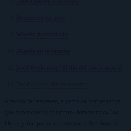
Todos juntos y muertos
De muerto en peor
Muerto y enterrado
Muerte en la familia
Dead Reckoning/ El dia del juicio mortal
Deadlocked/ Punto muerto
A modo de resumen, a parte de comentaros
que son novelas bastante «femeninas», los
libros principalmente versan sobre Soockie