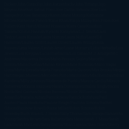
Dicker
John Connolly
John Katzenbach
John Tiffany
Jojo
Moyes
Jonathan Safran Foer
Jose Carlos Somoza
Jose Luis
Sampedro
José Saramago
Karen Marie Moning
Katharine
McGee
Katherine Pancol
Katie Khan
Katjia Millay
Ken Follet
Ken
Follett
Kent Haruf
Khaled Hosseini
Kiera Cass
Koushun
Takami
Kristin Hannah
Kyoichi Katayama
L.J. Smith
Laini
Taylor
Laura Kinsale
Laura Norton
Laura Nuño
Laurell K.
Hamilton
Lauren Groff
Lauren Oliver
Lauren Willig
Leisa
Rayven
Lena Valenti
Leylah Attar
Liane Moriarty
Lidia Herbada
Lisa
Jewell
Lisa Kleypas
Lucía Etxebarria
Luz Gabás
M. J. Arlidge
M.C.
Andrews
Macarena Berlín
Malin Persson Giolito
Marcello
Simoni
María Dueñas
Marian Keyes
Marie Rutkoski
Mario Vagas
Llosa
Marta Estrada
Marta Francés
Marta Quintín
Max Brooks
Megan
Hart
Megan Maxwell
Mercedes Pinto Maldonado
Mia Sheridan
Milan
Kundera
Milly Johnson
Moderna de Pueblo
Mónica Carillo
Mónica
Gutiérrez
Mónica Vázquez
Naiara Domínguez
Nalini Singh
Naomi
Novik
Neil Gaiman
Nicolas Barreau
Nicole Williams
Noelia
Amarillo
Pamela Aidan
Patrick Ness
Patrick Rothfuss
Paul
Auster
Paula Hawkins
Pauline Réage
Paullina Simons
Rachel
Gibson
Rainbow Rowell
Raine Miller
Robin Schone
Robin
Scoresby
Ruth Ware
S. J. Hooks
Sally Thorne
Sam Savage
Samantha
Young
Sandra Brown
Sara Ballarín
Sara Mesa
Sarah J. Maas
Sarah
Lark
Sarah MacLean
Saray García
Shari Lapena
Shea Olsen
Sherry