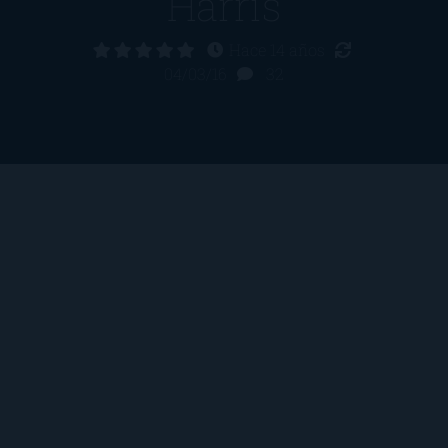
Harris
Hace 14 años
04/03/16
32