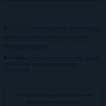
Etiquetas
:
charlaine harris
,
comptom
,
eric
,
northman
,
sookie
,
stackhouse
,
sureños
,
trueblood
,
vampiros
Categorías:
5-Stars
,
Libros que enganchan
,
Reseñas
,
Romance paranormal
,
Romántica
,
Sagas
,
Uncategorized
¿Te ha convencido la reseña? Consigue
Muerto
hasta el anochecer
en Amazon: