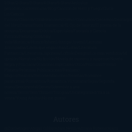
1-Star
2-Stars
3-Stars
4-Stars
5-Stars
Artículos
periodísticos
Aventuras
Blog
Canción de Hielo y Fuego
Chick-
Lit
Ciencia
Ficción
Clásicos
Colaboraciones
Comic
Concursos
Crecemos
Descarga
del libro
Drama
Duda Gramatical
El Ojo de Sauron
El poema de la
semana
Encuestas
Erótica
Especiales
Fantasía y Ciencia
Ficción
Feeling Good
Hay
vida
Histórica
Humor
Infantil
Intriga
Juvenil
Lecturas
Anticipadas
Libros que enganchan
Listas
Literatura
Fantástica
Literatura Japonesa
LofbuksDesigns
Los más vendidos
Mi
opinión
Narrativa
No ficción
Novela de misterio y suspense
Novela
Negra y Policiaca
Ocasiones especiales
Otros
Películas
Premio
Planeta
Próximas Publicaciones
Realismo
Mágico
Realista
Recomendaciones
Reseñas
Romance
paranormal
Romántica
Romántica Victoriana
Sagas
Segunda
mano
Sentimental
Series
Sobrevivir a una
novela
Terror
Test
Thriller
Trilogías
Uncategorized
Ya a la
venta
Young Adults
¡No me gusta!
Autores
@ZoeSwinger
Abigail Gibbs
Adam Nevill
Adriana Rubens
Alaitz