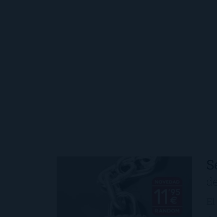
S
d
El