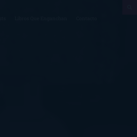
sts
Libros Que Enganchan
Contacto