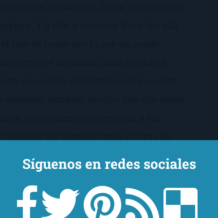
sterioso e imponente, Ian la perturba por
mpleto. Y a ella le encanta. Para Ian ella
 el tipo de mujer por la que no puede
itar sentirse fascinado, una auténtica
reza: una chica absolutamente inocente.
 obstante, también percibe que ella desea
rirse, experimentar, entregarse a las
ntasías de un hombre como él. Tras su
imer roce, las barreras del deseo y la
Síguenos en redes sociales
sión irán cayendo irremediablemente...
Consíguelo aquí!