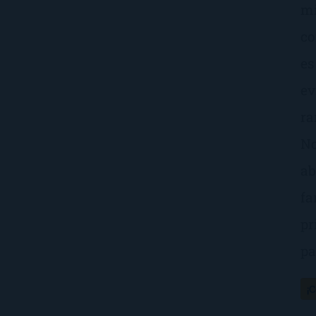
mi
co
es
ev
ra
No
ab
fa
pr
pa
¡