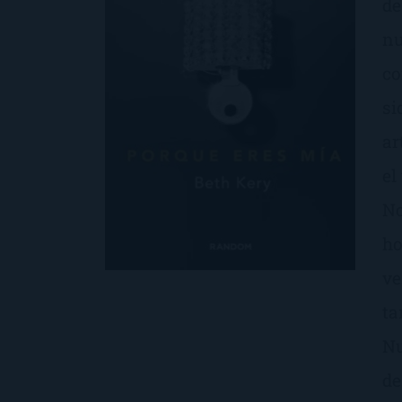
de
nu
co
si
ar
el
No
ho
ve
ta
Nu
de