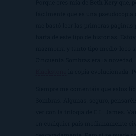
Porque eres mía
de
Beth Kery
que, po
fácilmente que es una pseudocopia 
me bastó leer las primeras páginas
harta de este tipo de historias. Est
mazmorra y tanto tipo medio-loco s
Cincuenta Sombras
era la novedad,
Blackstone
la copia evolucionada. Po
Siempre me comentáis que estos lib
Sombras
. Algunas, seguro, pensaré
ver con la trilogía de E.L. James. Va
en cualquier país medianamente civ
descaradamente. Pero sí se puede cog