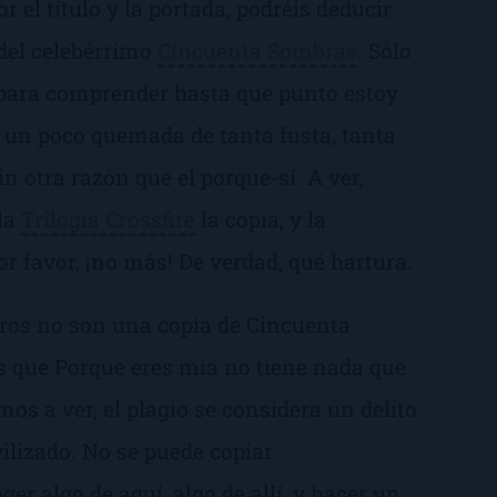
r el título y la portada, podréis deducir
del celebérrimo
Cincuenta Sombras
. Sólo
 para comprender hasta que punto estoy
oy un poco quemada de tanta fusta, tanta
in otra razón que el
porque-sí
. A ver,
 la
Trilogía Crossfire
la copia, y la
r favor, ¡no más! De verdad, qué hartura.
ros no son una copia de
Cincuenta
is que
Porque eres mía
no tiene nada que
mos a ver, el plagio se considera un delito
ilizado. No se puede copiar
er algo de aquí, algo de allí, y hacer un