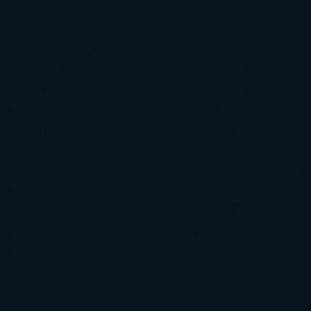
Han
Jessica Thompson
Jill Santopolo
Joe Abercrombie
Joe Hill
Joël
Dicker
John Connolly
John Katzenbach
John Tiffany
Jojo
Moyes
Jonathan Safran Foer
Jose Carlos Somoza
Jose Luis
Sampedro
José Saramago
Karen Marie Moning
Katharine
McGee
Katherine Pancol
Katie Khan
Katjia Millay
Ken Follet
Ken
Follett
Kent Haruf
Khaled Hosseini
Kiera Cass
Koushun
Takami
Kristin Hannah
Kyoichi Katayama
L.J. Smith
Laini
Taylor
Laura Kinsale
Laura Norton
Laura Nuño
Laurell K.
Hamilton
Lauren Groff
Lauren Oliver
Lauren Willig
Leisa
Rayven
Lena Valenti
Leylah Attar
Liane Moriarty
Lidia Herbada
Lisa
Jewell
Lisa Kleypas
Lucía Etxebarria
Luz Gabás
M. J. Arlidge
M.C.
Andrews
Macarena Berlín
Malin Persson Giolito
Marcello
Simoni
María Dueñas
Marian Keyes
Marie Rutkoski
Mario Vagas
Llosa
Marta Estrada
Marta Francés
Marta Quintín
Max Brooks
Megan
Hart
Megan Maxwell
Mercedes Pinto Maldonado
Mia Sheridan
Milan
Kundera
Milly Johnson
Moderna de Pueblo
Mónica Carillo
Mónica
Gutiérrez
Mónica Vázquez
Naiara Domínguez
Nalini Singh
Naomi
Novik
Neil Gaiman
Nicolas Barreau
Nicole Williams
Noelia
Amarillo
Pamela Aidan
Patrick Ness
Patrick Rothfuss
Paul
Auster
Paula Hawkins
Pauline Réage
Paullina Simons
Rachel
Gibson
Rainbow Rowell
Raine Miller
Robin Schone
Robin
Scoresby
Ruth Ware
S. J. Hooks
Sally Thorne
Sam Savage
Samantha
Young
Sandra Brown
Sara Ballarín
Sara Mesa
Sarah J. Maas
Sarah
Lark
Sarah MacLean
Saray García
Shari Lapena
Shea Olsen
Sherry