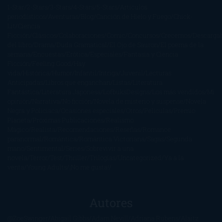
1-Star
2-Stars
3-Stars
4-Stars
5-Stars
Artículos
periodísticos
Aventuras
Blog
Canción de Hielo y Fuego
Chick-
Lit
Ciencia
Ficción
Clásicos
Colaboraciones
Comic
Concursos
Crecemos
Descarga
del libro
Drama
Duda Gramatical
El Ojo de Sauron
El poema de la
semana
Encuestas
Erótica
Especiales
Fantasía y Ciencia
Ficción
Feeling Good
Hay
vida
Histórica
Humor
Infantil
Intriga
Juvenil
Lecturas
Anticipadas
Libros que enganchan
Listas
Literatura
Fantástica
Literatura Japonesa
LofbuksDesigns
Los más vendidos
Mi
opinión
Narrativa
No ficción
Novela de misterio y suspense
Novela
Negra y Policiaca
Ocasiones especiales
Otros
Películas
Premio
Planeta
Próximas Publicaciones
Realismo
Mágico
Realista
Recomendaciones
Reseñas
Romance
paranormal
Romántica
Romántica Victoriana
Sagas
Segunda
mano
Sentimental
Series
Sobrevivir a una
novela
Terror
Test
Thriller
Trilogías
Uncategorized
Ya a la
venta
Young Adults
¡No me gusta!
Autores
@ZoeSwinger
Abigail Gibbs
Adam Nevill
Adriana Rubens
Alaitz