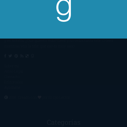
Un lector en la sombra. Escribo por escribir. Recomiendo libros. Blanco
y en botella. ¿Qué queréis más? Leed y no veáis tanta tele. O leed
mientras veis la tele, que eso es muy sano.
Sobre mí
Aviso Legal
Contacto
Editoriales
Ayúdame
2016. Creado con
por
El Ojo Lector
.
Categorías