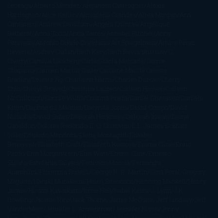
Leceaga
Alberto Méndez
Alejandro Castroguer
Alexis
Harrington
Alice Kellen
Almudena Grandes
Altea Morgan
Ana
Cantarero
Andrew Davidson
Ángela Quintas
Angélique
Barbérat
Anna Todd
Anna Zaires
Annabel Pitcher
Anny
Peterson
Antonio Dikele Distefano
Art Spiegelman
Arturo Pérez-
Reverte
Audrey Carlan
Beth Kery
Beth Revis
Brittainy C.
Cherry
Camilla Läckberg
Carla Gràcia Mercadé
Carme
Chaparro
Carmen Martín Gaite
Caroline March
Celeste
Bradley
Celeste Ng
Charlaine Harris
Charles Dubow
Cherry
Chic
Cheryl Strayed
Christina Lauren
Colleen Hoover
Colleen
McCullough
Connie Willis
Cristina Prada
Daniel Glattauer
Daniela
Krien
Daphne du Maurier
Darynda Jones
David Crespo
David
Nicholls
David Safier
Deborah Harkness
Deborah Install
Diana
Gabaldon
Dolores Redondo
E. O. Chirovici
E.L. James
Eckhart
Tolle
Eduardo Mendoza
Elena Montagud
Elísabet
Benavent
Elisabeth Craft
Elisabeth Kostova
Emma Cline
Enric
Pardo
Erin Morgenstern
Erin Watt
Ernest Cline
Ernesto
Sábato
Estefanía Salyers
Federico Moccia
Fernando
Aramburu
Florencia Bonelli
George R. R. Martin
Gina Peral
Gregory
Maguire
Haruki Murakami
Helen Simonson
Henning Mankell
Henry
James
Hiromi Kawakami
Irene Hall
Isabel Keats
J. Lynn
J.K.
Rowling
Jacinto Rey
Jack Thorne
Jamie McGuire
Jeff Lindsay
Jeff
VanderMeer
Jennifer L. Armentrout
Jennifer Niven
Jenny