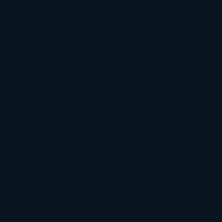
Tolle
Eduardo Mendoza
Elena Montagud
Elísabet
Benavent
Elisabeth Craft
Elisabeth Kostova
Emma Cline
Enric
Pardo
Erin Morgenstern
Erin Watt
Ernest Cline
Ernesto
Sábato
Estefanía Salyers
Federico Moccia
Fernando
Aramburu
Florencia Bonelli
George R. R. Martin
Gina Peral
Gregory
Maguire
Haruki Murakami
Helen Simonson
Henning Mankell
Henry
James
Hiromi Kawakami
Irene Hall
Isabel Keats
J. Lynn
J.K.
Rowling
Jacinto Rey
Jack Thorne
Jamie McGuire
Jeff Lindsay
Jeff
VanderMeer
Jennifer L. Armentrout
Jennifer Niven
Jenny
Han
Jessica Thompson
Jill Santopolo
Joe Abercrombie
Joe Hill
Joël
Dicker
John Connolly
John Katzenbach
John Tiffany
Jojo
Moyes
Jonathan Safran Foer
Jose Carlos Somoza
Jose Luis
Sampedro
José Saramago
Karen Marie Moning
Katharine
McGee
Katherine Pancol
Katie Khan
Katjia Millay
Ken Follet
Ken
Follett
Kent Haruf
Khaled Hosseini
Kiera Cass
Koushun
Takami
Kristin Hannah
Kyoichi Katayama
L.J. Smith
Laini
Taylor
Laura Kinsale
Laura Norton
Laura Nuño
Laurell K.
Hamilton
Lauren Groff
Lauren Oliver
Lauren Willig
Leisa
Rayven
Lena Valenti
Leylah Attar
Liane Moriarty
Lidia Herbada
Lisa
Jewell
Lisa Kleypas
Lucía Etxebarria
Luz Gabás
M. J. Arlidge
M.C.
Andrews
Macarena Berlín
Malin Persson Giolito
Marcello
Simoni
María Dueñas
Marian Keyes
Marie Rutkoski
Mario Vagas
Llosa
Marta Estrada
Marta Francés
Marta Quintín
Max Brooks
Megan
Hart
Megan Maxwell
Mercedes Pinto Maldonado
Mia Sheridan
Milan