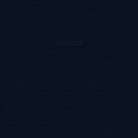
paranormal
Romántica
Romántica Victoriana
Sagas
Segunda
mano
Sentimental
Series
Sobrevivir a una
novela
Terror
Test
Thriller
Trilogías
Uncategorized
Ya a la
venta
Young Adults
¡No me gusta!
Autores
@ZoeSwinger
Abigail Gibbs
Adam Nevill
Adriana Rubens
Alaitz
Leceaga
Alberto Méndez
Alejandro Castroguer
Alexis
Harrington
Alice Kellen
Almudena Grandes
Altea Morgan
Ana
Cantarero
Andrew Davidson
Ángela Quintas
Angélique
Barbérat
Anna Todd
Anna Zaires
Annabel Pitcher
Anny
Peterson
Antonio Dikele Distefano
Art Spiegelman
Arturo Pérez-
Reverte
Audrey Carlan
Beth Kery
Beth Revis
Brittainy C.
Cherry
Camilla Läckberg
Carla Gràcia Mercadé
Carme
Chaparro
Carmen Martín Gaite
Caroline March
Celeste
Bradley
Celeste Ng
Charlaine Harris
Charles Dubow
Cherry
Chic
Cheryl Strayed
Christina Lauren
Colleen Hoover
Colleen
McCullough
Connie Willis
Cristina Prada
Daniel Glattauer
Daniela
Krien
Daphne du Maurier
Darynda Jones
David Crespo
David
Nicholls
David Safier
Deborah Harkness
Deborah Install
Diana
Gabaldon
Dolores Redondo
E. O. Chirovici
E.L. James
Eckhart