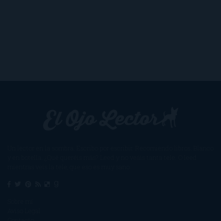
Un lector en la sombra. Escribo por escribir. Recomiendo libros. Blanco
y en botella. ¿Qué queréis más? Leed y no veáis tanta tele. O leed
mientras veis la tele, que eso es muy sano.
Sobre mí
Aviso Legal
Contacto