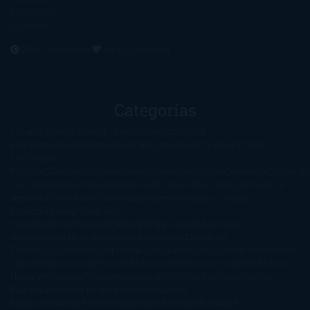
Editoriales
Ayúdame
2016. Creado con
por
El Ojo Lector
.
Categorías
1-Star
2-Stars
3-Stars
4-Stars
5-Stars
Artículos
periodísticos
Aventuras
Blog
Canción de Hielo y Fuego
Chick-
Lit
Ciencia
Ficción
Clásicos
Colaboraciones
Comic
Concursos
Crecemos
Descarga
del libro
Drama
Duda Gramatical
El Ojo de Sauron
El poema de la
semana
Encuestas
Erótica
Especiales
Fantasía y Ciencia
Ficción
Feeling Good
Hay
vida
Histórica
Humor
Infantil
Intriga
Juvenil
Lecturas
Anticipadas
Libros que enganchan
Listas
Literatura
Fantástica
Literatura Japonesa
LofbuksDesigns
Los más vendidos
Mi
opinión
Narrativa
No ficción
Novela de misterio y suspense
Novela
Negra y Policiaca
Ocasiones especiales
Otros
Películas
Premio
Planeta
Próximas Publicaciones
Realismo
Mágico
Realista
Recomendaciones
Reseñas
Romance