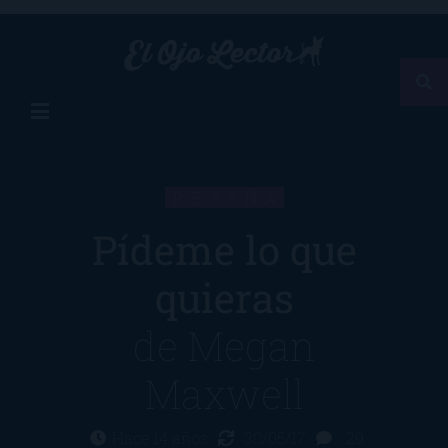
RESEÑA
Pídeme lo que
quieras
de
Megan
Maxwell
Hace 14 años
30/05/17
29