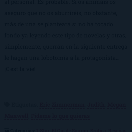
al personal. Es probable. Si os animáis os
aseguro que no os aburriréis, no obstante,
más de una se planteará si no ha tocado
fondo ya leyendo este tipo de novelas y otras,
simplemente, querrán en la siguiente entrega
le hagan una lobotomía a la protagonista…
¡C’est la vie!
Etiquetas
:
Eric Zimmerman
,
Judith
,
Megan
Maxwell
,
Pídeme lo que quieras
Categorías:
1-Star
,
El Ojo de Sauron
,
Erótica
,
Reseñas
,