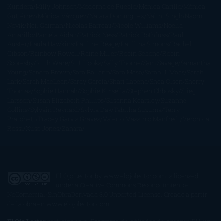
Kundera
Milly Johnson
Moderna de Pueblo
Mónica Carillo
Mónica
Gutiérrez
Mónica Vázquez
Naiara Domínguez
Nalini Singh
Naomi
Novik
Neil Gaiman
Nicolas Barreau
Nicole Williams
Noelia
Amarillo
Pamela Aidan
Patrick Ness
Patrick Rothfuss
Paul
Auster
Paula Hawkins
Pauline Réage
Paullina Simons
Rachel
Gibson
Rainbow Rowell
Raine Miller
Robin Schone
Robin
Scoresby
Ruth Ware
S. J. Hooks
Sally Thorne
Sam Savage
Samantha
Young
Sandra Brown
Sara Ballarín
Sara Mesa
Sarah J. Maas
Sarah
Lark
Sarah MacLean
Saray García
Shari Lapena
Shea Olsen
Sherry
Thomas
Sophie Hannah
Sophie Kinsella
Stephen Chbosky
Stieg
Larsson
Susan Elizabeth Phillips
Susanna Kearsley
Suzanne
Collins
Sylvain Reynard
Sylvia Day
Tabitha Suzuma
Terry
Pratchett
Tracey Garvis Graves
Valerio Massimo Manfredi
Veronica
Rossi
Xuso Jones
Zahara
El Ojo Lector
by
www.elojolector.com
is licensed
under a
Creative Commons Reconocimiento-
NoComercial-SinObraDerivada 3.0 Unported License
. Creado a partir
de la obra en
www.elojolector.com
.
El Ojo Lector
participa en el Programa de Afiliados de Amazon EU, un