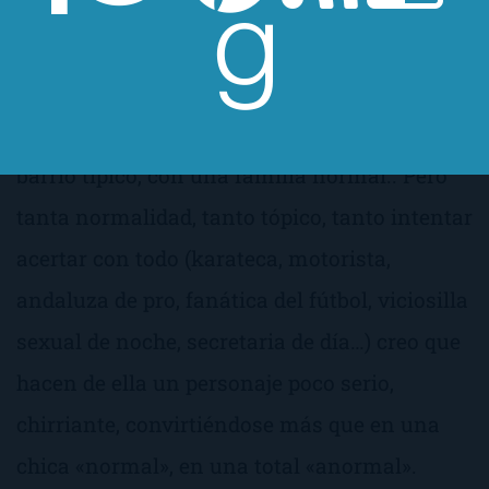
normal (dentro de lo que cabe). Con respecto
a la chica, supongo que Maxwell habrá
querido darle cierto carácter cotidiano, la
típica chica, en un trabajo normal, en un
barrio típico, con una familia normal.. Pero
tanta normalidad, tanto tópico, tanto intentar
acertar con todo (karateca, motorista,
andaluza de pro, fanática del fútbol, viciosilla
sexual de noche, secretaria de día…) creo que
hacen de ella un personaje poco serio,
chirriante, convirtiéndose más que en una
chica «normal», en una total «anormal».