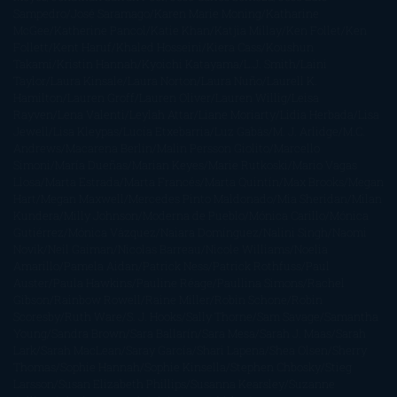
Sampedro
José Saramago
Karen Marie Moning
Katharine
McGee
Katherine Pancol
Katie Khan
Katjia Millay
Ken Follet
Ken
Follett
Kent Haruf
Khaled Hosseini
Kiera Cass
Koushun
Takami
Kristin Hannah
Kyoichi Katayama
L.J. Smith
Laini
Taylor
Laura Kinsale
Laura Norton
Laura Nuño
Laurell K.
Hamilton
Lauren Groff
Lauren Oliver
Lauren Willig
Leisa
Rayven
Lena Valenti
Leylah Attar
Liane Moriarty
Lidia Herbada
Lisa
Jewell
Lisa Kleypas
Lucía Etxebarria
Luz Gabás
M. J. Arlidge
M.C.
Andrews
Macarena Berlín
Malin Persson Giolito
Marcello
Simoni
María Dueñas
Marian Keyes
Marie Rutkoski
Mario Vagas
Llosa
Marta Estrada
Marta Francés
Marta Quintín
Max Brooks
Megan
Hart
Megan Maxwell
Mercedes Pinto Maldonado
Mia Sheridan
Milan
Kundera
Milly Johnson
Moderna de Pueblo
Mónica Carillo
Mónica
Gutiérrez
Mónica Vázquez
Naiara Domínguez
Nalini Singh
Naomi
Novik
Neil Gaiman
Nicolas Barreau
Nicole Williams
Noelia
Amarillo
Pamela Aidan
Patrick Ness
Patrick Rothfuss
Paul
Auster
Paula Hawkins
Pauline Réage
Paullina Simons
Rachel
Gibson
Rainbow Rowell
Raine Miller
Robin Schone
Robin
Scoresby
Ruth Ware
S. J. Hooks
Sally Thorne
Sam Savage
Samantha
Young
Sandra Brown
Sara Ballarín
Sara Mesa
Sarah J. Maas
Sarah
Lark
Sarah MacLean
Saray García
Shari Lapena
Shea Olsen
Sherry
Thomas
Sophie Hannah
Sophie Kinsella
Stephen Chbosky
Stieg
Larsson
Susan Elizabeth Phillips
Susanna Kearsley
Suzanne