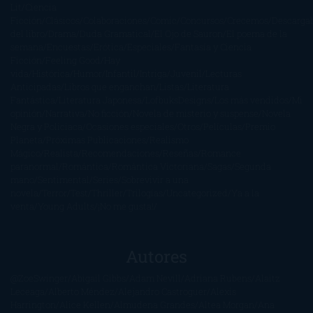
Lit
Ciencia
Ficción
Clásicos
Colaboraciones
Comic
Concursos
Crecemos
Descarga
del libro
Drama
Duda Gramatical
El Ojo de Sauron
El poema de la
semana
Encuestas
Erótica
Especiales
Fantasía y Ciencia
Ficción
Feeling Good
Hay
vida
Histórica
Humor
Infantil
Intriga
Juvenil
Lecturas
Anticipadas
Libros que enganchan
Listas
Literatura
Fantástica
Literatura Japonesa
LofbuksDesigns
Los más vendidos
Mi
opinión
Narrativa
No ficción
Novela de misterio y suspense
Novela
Negra y Policiaca
Ocasiones especiales
Otros
Películas
Premio
Planeta
Próximas Publicaciones
Realismo
Mágico
Realista
Recomendaciones
Reseñas
Romance
paranormal
Romántica
Romántica Victoriana
Sagas
Segunda
mano
Sentimental
Series
Sobrevivir a una
novela
Terror
Test
Thriller
Trilogías
Uncategorized
Ya a la
venta
Young Adults
¡No me gusta!
Autores
@ZoeSwinger
Abigail Gibbs
Adam Nevill
Adriana Rubens
Alaitz
Leceaga
Alberto Méndez
Alejandro Castroguer
Alexis
Harrington
Alice Kellen
Almudena Grandes
Altea Morgan
Ana