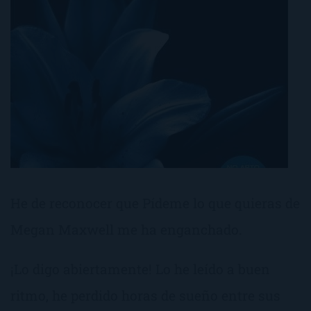
He de reconocer que Pídeme lo que quieras de
Megan Maxwell me ha enganchado.
¡Lo digo abiertamente! Lo he leído a buen
ritmo, he perdido horas de sueño entre sus