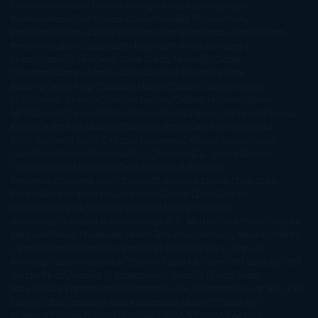
Cantarero
Andrew Davidson
Ángela Quintas
Angélique
Barbérat
Anna Todd
Anna Zaires
Annabel Pitcher
Anny
Peterson
Antonio Dikele Distefano
Art Spiegelman
Arturo Pérez-
Reverte
Audrey Carlan
Beth Kery
Beth Revis
Brittainy C.
Cherry
Camilla Läckberg
Carla Gràcia Mercadé
Carme
Chaparro
Carmen Martín Gaite
Caroline March
Celeste
Bradley
Celeste Ng
Charlaine Harris
Charles Dubow
Cherry
Chic
Cheryl Strayed
Christina Lauren
Colleen Hoover
Colleen
McCullough
Connie Willis
Cristina Prada
Daniel Glattauer
Daniela
Krien
Daphne du Maurier
Darynda Jones
David Crespo
David
Nicholls
David Safier
Deborah Harkness
Deborah Install
Diana
Gabaldon
Dolores Redondo
E. O. Chirovici
E.L. James
Eckhart
Tolle
Eduardo Mendoza
Elena Montagud
Elísabet
Benavent
Elisabeth Craft
Elisabeth Kostova
Emma Cline
Enric
Pardo
Erin Morgenstern
Erin Watt
Ernest Cline
Ernesto
Sábato
Estefanía Salyers
Federico Moccia
Fernando
Aramburu
Florencia Bonelli
George R. R. Martin
Gina Peral
Gregory
Maguire
Haruki Murakami
Helen Simonson
Henning Mankell
Henry
James
Hiromi Kawakami
Irene Hall
Isabel Keats
J. Lynn
J.K.
Rowling
Jacinto Rey
Jack Thorne
Jamie McGuire
Jeff Lindsay
Jeff
VanderMeer
Jennifer L. Armentrout
Jennifer Niven
Jenny
Han
Jessica Thompson
Jill Santopolo
Joe Abercrombie
Joe Hill
Joël
Dicker
John Connolly
John Katzenbach
John Tiffany
Jojo
Moyes
Jonathan Safran Foer
Jose Carlos Somoza
Jose Luis