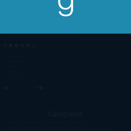
Un lector en la sombra. Escribo por escribir. Recomiendo libros. Blanco
y en botella. ¿Qué queréis más? Leed y no veáis tanta tele. O leed
mientras veis la tele, que eso es muy sano.
Sobre mí
Aviso Legal
Contacto
Editoriales
Ayúdame
2016. Creado con
por
El Ojo Lector
.
Categorías
1-Star
2-Stars
3-Stars
4-Stars
5-Stars
Artículos
periodísticos
Aventuras
Blog
Canción de Hielo y Fuego
Chick-