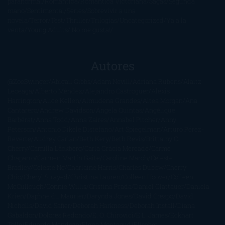
paranormal
Romántica
Romántica Victoriana
Sagas
Segunda
mano
Sentimental
Series
Sobrevivir a una
novela
Terror
Test
Thriller
Trilogías
Uncategorized
Ya a la
venta
Young Adults
¡No me gusta!
Autores
@ZoeSwinger
Abigail Gibbs
Adam Nevill
Adriana Rubens
Alaitz
Leceaga
Alberto Méndez
Alejandro Castroguer
Alexis
Harrington
Alice Kellen
Almudena Grandes
Altea Morgan
Ana
Cantarero
Andrew Davidson
Ángela Quintas
Angélique
Barbérat
Anna Todd
Anna Zaires
Annabel Pitcher
Anny
Peterson
Antonio Dikele Distefano
Art Spiegelman
Arturo Pérez-
Reverte
Audrey Carlan
Beth Kery
Beth Revis
Brittainy C.
Cherry
Camilla Läckberg
Carla Gràcia Mercadé
Carme
Chaparro
Carmen Martín Gaite
Caroline March
Celeste
Bradley
Celeste Ng
Charlaine Harris
Charles Dubow
Cherry
Chic
Cheryl Strayed
Christina Lauren
Colleen Hoover
Colleen
McCullough
Connie Willis
Cristina Prada
Daniel Glattauer
Daniela
Krien
Daphne du Maurier
Darynda Jones
David Crespo
David
Nicholls
David Safier
Deborah Harkness
Deborah Install
Diana
Gabaldon
Dolores Redondo
E. O. Chirovici
E.L. James
Eckhart
Tolle
Eduardo Mendoza
Elena Montagud
Elísabet