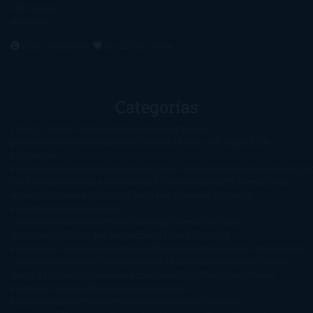
Editoriales
Ayúdame
2016. Creado con
por
El Ojo Lector
.
Categorías
1-Star
2-Stars
3-Stars
4-Stars
5-Stars
Artículos
periodísticos
Aventuras
Blog
Canción de Hielo y Fuego
Chick-
Lit
Ciencia
Ficción
Clásicos
Colaboraciones
Comic
Concursos
Crecemos
Descarga
del libro
Drama
Duda Gramatical
El Ojo de Sauron
El poema de la
semana
Encuestas
Erótica
Especiales
Fantasía y Ciencia
Ficción
Feeling Good
Hay
vida
Histórica
Humor
Infantil
Intriga
Juvenil
Lecturas
Anticipadas
Libros que enganchan
Listas
Literatura
Fantástica
Literatura Japonesa
LofbuksDesigns
Los más vendidos
Mi
opinión
Narrativa
No ficción
Novela de misterio y suspense
Novela
Negra y Policiaca
Ocasiones especiales
Otros
Películas
Premio
Planeta
Próximas Publicaciones
Realismo
Mágico
Realista
Recomendaciones
Reseñas
Romance