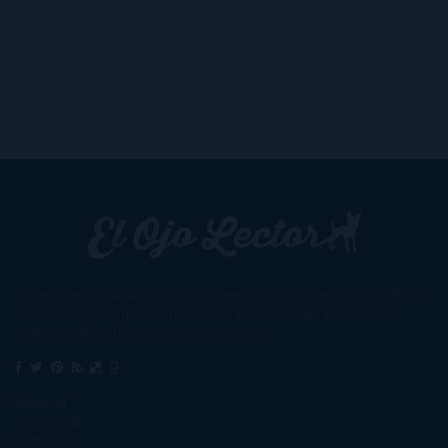
Un lector en la sombra. Escribo por escribir. Recomiendo libros. Blanco
y en botella. ¿Qué queréis más? Leed y no veáis tanta tele. O leed
mientras veis la tele, que eso es muy sano.
Sobre mí
Aviso Legal
Contacto