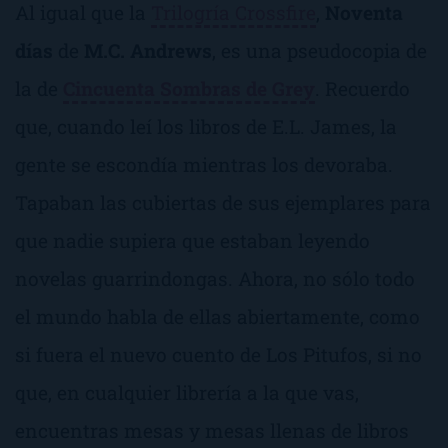
Al igual que la
Trilogría Crossfire
,
Noventa
días
de
M.C. Andrews
, es una pseudocopia de
la de
Cincuenta Sombras de Grey
. Recuerdo
que, cuando leí los libros de E.L. James, la
gente se escondía mientras los devoraba.
Tapaban las cubiertas de sus ejemplares para
que nadie supiera que estaban leyendo
novelas guarrindongas. Ahora, no sólo todo
el mundo habla de ellas abiertamente, como
si fuera el nuevo cuento de Los Pitufos, si no
que, en cualquier librería a la que vas,
encuentras mesas y mesas llenas de libros