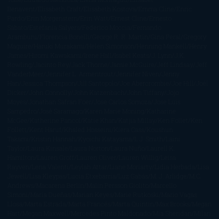
Benavent
Elisabeth Craft
Elisabeth Kostova
Emma Cline
Enric
Pardo
Erin Morgenstern
Erin Watt
Ernest Cline
Ernesto
Sábato
Estefanía Salyers
Federico Moccia
Fernando
Aramburu
Florencia Bonelli
George R. R. Martin
Gina Peral
Gregory
Maguire
Haruki Murakami
Helen Simonson
Henning Mankell
Henry
James
Hiromi Kawakami
Irene Hall
Isabel Keats
J. Lynn
J.K.
Rowling
Jacinto Rey
Jack Thorne
Jamie McGuire
Jeff Lindsay
Jeff
VanderMeer
Jennifer L. Armentrout
Jennifer Niven
Jenny
Han
Jessica Thompson
Jill Santopolo
Joe Abercrombie
Joe Hill
Joël
Dicker
John Connolly
John Katzenbach
John Tiffany
Jojo
Moyes
Jonathan Safran Foer
Jose Carlos Somoza
Jose Luis
Sampedro
José Saramago
Karen Marie Moning
Katharine
McGee
Katherine Pancol
Katie Khan
Katjia Millay
Ken Follet
Ken
Follett
Kent Haruf
Khaled Hosseini
Kiera Cass
Koushun
Takami
Kristin Hannah
Kyoichi Katayama
L.J. Smith
Laini
Taylor
Laura Kinsale
Laura Norton
Laura Nuño
Laurell K.
Hamilton
Lauren Groff
Lauren Oliver
Lauren Willig
Leisa
Rayven
Lena Valenti
Leylah Attar
Liane Moriarty
Lidia Herbada
Lisa
Jewell
Lisa Kleypas
Lucía Etxebarria
Luz Gabás
M. J. Arlidge
M.C.
Andrews
Macarena Berlín
Malin Persson Giolito
Marcello
Simoni
María Dueñas
Marian Keyes
Marie Rutkoski
Mario Vagas
Llosa
Marta Estrada
Marta Francés
Marta Quintín
Max Brooks
Megan
Hart
Megan Maxwell
Mercedes Pinto Maldonado
Mia Sheridan
Milan