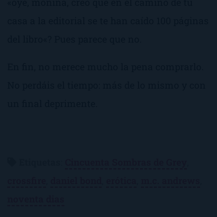
«
oye, monina, creo que en el camino de tu
casa a la editorial se te han caído 100 páginas
del libro
«? Pues parece que no.
En fin, no merece mucho la pena comprarlo.
No perdáis el tiempo: más de lo mismo y con
un final deprimente.
Etiquetas
:
Cincuenta Sombras de Grey
,
crossfire
,
daniel bond
,
erótica
,
m.c. andrews
,
noventa dias