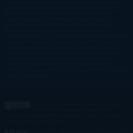
Kundera
Milly Johnson
Moderna de Pueblo
Mónica Carillo
Mónica
Gutiérrez
Mónica Vázquez
Naiara Domínguez
Nalini Singh
Naomi
Novik
Neil Gaiman
Nicolas Barreau
Nicole Williams
Noelia
Amarillo
Pamela Aidan
Patrick Ness
Patrick Rothfuss
Paul
Auster
Paula Hawkins
Pauline Réage
Paullina Simons
Rachel
Gibson
Rainbow Rowell
Raine Miller
Robin Schone
Robin
Scoresby
Ruth Ware
S. J. Hooks
Sally Thorne
Sam Savage
Samantha
Young
Sandra Brown
Sara Ballarín
Sara Mesa
Sarah J. Maas
Sarah
Lark
Sarah MacLean
Saray García
Shari Lapena
Shea Olsen
Sherry
Thomas
Sophie Hannah
Sophie Kinsella
Stephen Chbosky
Stieg
Larsson
Susan Elizabeth Phillips
Susanna Kearsley
Suzanne
Collins
Sylvain Reynard
Sylvia Day
Tabitha Suzuma
Terry
Pratchett
Tracey Garvis Graves
Valerio Massimo Manfredi
Veronica
Rossi
Xuso Jones
Zahara
El Ojo Lector
by
www.elojolector.com
is licensed
under a
Creative Commons Reconocimiento-
NoComercial-SinObraDerivada 3.0 Unported License
. Creado a partir
de la obra en
www.elojolector.com
.
El Ojo Lector
participa en el Programa de Afiliados de Amazon EU, un