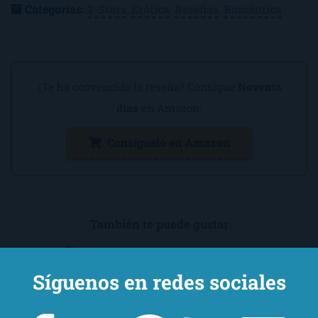
Categorías:
2-Stars
,
Erótica
,
Reseñas
,
Romántica
¿Te ha convencido la reseña? Consigue
Noventa
días
en Amazon:
Consíguelo en Amazon
También te puede gustar
Síguenos en redes sociales