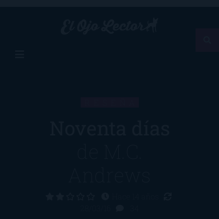
RESEÑA
Noventa días
de
M.C.
Andrews
Hace 14 años
28/03/16
34