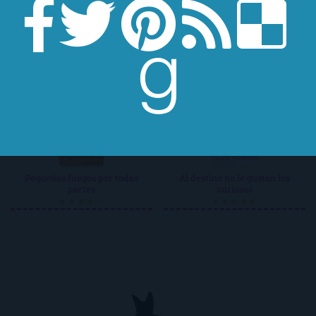
Agua y aceite
La noche de las medusas
★★★☆☆
★★★☆☆
Pequeños fuegos por todas
Al destino no le gustan los
partes
curiosos
★★★★☆
★★★★★