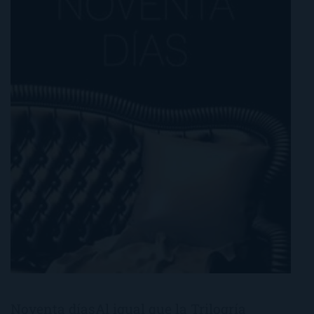
Noventa díasAl igual que la Trilogría