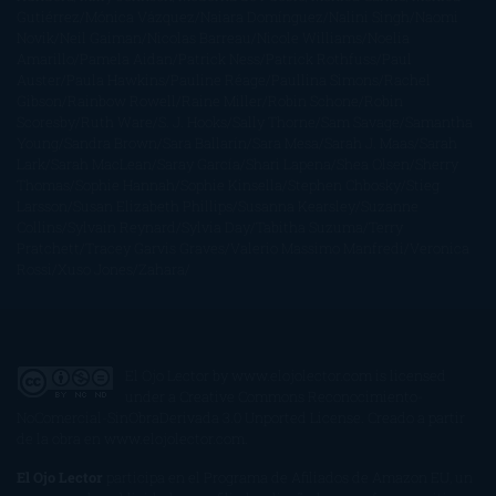
Gutiérrez
Mónica Vázquez
Naiara Domínguez
Nalini Singh
Naomi
Novik
Neil Gaiman
Nicolas Barreau
Nicole Williams
Noelia
Amarillo
Pamela Aidan
Patrick Ness
Patrick Rothfuss
Paul
Auster
Paula Hawkins
Pauline Réage
Paullina Simons
Rachel
Gibson
Rainbow Rowell
Raine Miller
Robin Schone
Robin
Scoresby
Ruth Ware
S. J. Hooks
Sally Thorne
Sam Savage
Samantha
Young
Sandra Brown
Sara Ballarín
Sara Mesa
Sarah J. Maas
Sarah
Lark
Sarah MacLean
Saray García
Shari Lapena
Shea Olsen
Sherry
Thomas
Sophie Hannah
Sophie Kinsella
Stephen Chbosky
Stieg
Larsson
Susan Elizabeth Phillips
Susanna Kearsley
Suzanne
Collins
Sylvain Reynard
Sylvia Day
Tabitha Suzuma
Terry
Pratchett
Tracey Garvis Graves
Valerio Massimo Manfredi
Veronica
Rossi
Xuso Jones
Zahara
El Ojo Lector
by
www.elojolector.com
is licensed
under a
Creative Commons Reconocimiento-
NoComercial-SinObraDerivada 3.0 Unported License
. Creado a partir
de la obra en
www.elojolector.com
.
El Ojo Lector
participa en el Programa de Afiliados de Amazon EU, un