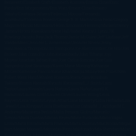
Benavent
Elisabeth Craft
Elisabeth Kostova
Emma Cline
Enric
Pardo
Erin Morgenstern
Erin Watt
Ernest Cline
Ernesto
Sábato
Estefanía Salyers
Federico Moccia
Fernando
Aramburu
Florencia Bonelli
George R. R. Martin
Gina Peral
Gregory
Maguire
Haruki Murakami
Helen Simonson
Henning Mankell
Henry
James
Hiromi Kawakami
Irene Hall
Isabel Keats
J. Lynn
J.K.
Rowling
Jacinto Rey
Jack Thorne
Jamie McGuire
Jeff Lindsay
Jeff
VanderMeer
Jennifer L. Armentrout
Jennifer Niven
Jenny
Han
Jessica Thompson
Jill Santopolo
Joe Abercrombie
Joe Hill
Joël
Dicker
John Connolly
John Katzenbach
John Tiffany
Jojo
Moyes
Jonathan Safran Foer
Jose Carlos Somoza
Jose Luis
Sampedro
José Saramago
Karen Marie Moning
Katharine
McGee
Katherine Pancol
Katie Khan
Katjia Millay
Ken Follet
Ken
Follett
Kent Haruf
Khaled Hosseini
Kiera Cass
Koushun
Takami
Kristin Hannah
Kyoichi Katayama
L.J. Smith
Laini
Taylor
Laura Kinsale
Laura Norton
Laura Nuño
Laurell K.
Hamilton
Lauren Groff
Lauren Oliver
Lauren Willig
Leisa
Rayven
Lena Valenti
Leylah Attar
Liane Moriarty
Lidia Herbada
Lisa
Jewell
Lisa Kleypas
Lucía Etxebarria
Luz Gabás
M. J. Arlidge
M.C.
Andrews
Macarena Berlín
Malin Persson Giolito
Marcello
Simoni
María Dueñas
Marian Keyes
Marie Rutkoski
Mario Vagas
Llosa
Marta Estrada
Marta Francés
Marta Quintín
Max Brooks
Megan
Hart
Megan Maxwell
Mercedes Pinto Maldonado
Mia Sheridan
Milan
Kundera
Milly Johnson
Moderna de Pueblo
Mónica Carillo
Mónica