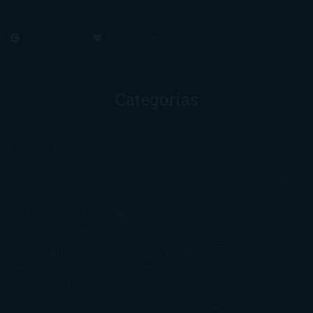
Editoriales
Ayúdame
2016. Creado con
por
El Ojo Lector
.
Categorías
1-Star
2-Stars
3-Stars
4-Stars
5-Stars
Artículos
periodísticos
Aventuras
Blog
Canción de Hielo y Fuego
Chick-
Lit
Ciencia
Ficción
Clásicos
Colaboraciones
Comic
Concursos
Crecemos
Descarga
del libro
Drama
Duda Gramatical
El Ojo de Sauron
El poema de la
semana
Encuestas
Erótica
Especiales
Fantasía y Ciencia
Ficción
Feeling Good
Hay
vida
Histórica
Humor
Infantil
Intriga
Juvenil
Lecturas
Anticipadas
Libros que enganchan
Listas
Literatura
Fantástica
Literatura Japonesa
LofbuksDesigns
Los más vendidos
Mi
opinión
Narrativa
No ficción
Novela de misterio y suspense
Novela
Negra y Policiaca
Ocasiones especiales
Otros
Películas
Premio
Planeta
Próximas Publicaciones
Realismo
Mágico
Realista
Recomendaciones
Reseñas
Romance
paranormal
Romántica
Romántica Victoriana
Sagas
Segunda