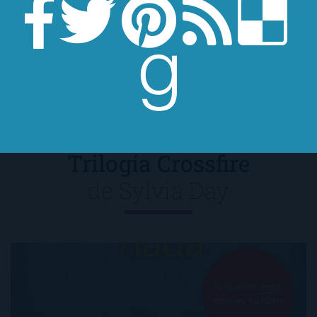
llenas de libros en cuyas portadas no faltan
tacones de aguja, medias de rejilla y carmín…
En fin, la moda.
Trilogía Crossfire
de
Sylvia Day