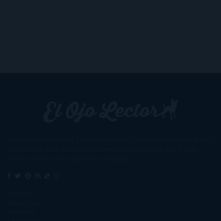
Un lector en la sombra. Escribo por escribir. Recomiendo libros. Blanco
y en botella. ¿Qué queréis más? Leed y no veáis tanta tele. O leed
mientras veis la tele, que eso es muy sano.
Sobre mí
Aviso Legal
Contacto