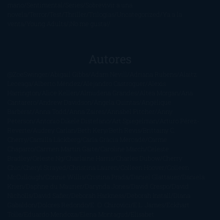
mano
Sentimental
Series
Sobrevivir a una
novela
Terror
Test
Thriller
Trilogías
Uncategorized
Ya a la
venta
Young Adults
¡No me gusta!
Autores
@ZoeSwinger
Abigail Gibbs
Adam Nevill
Adriana Rubens
Alaitz
Leceaga
Alberto Méndez
Alejandro Castroguer
Alexis
Harrington
Alice Kellen
Almudena Grandes
Altea Morgan
Ana
Cantarero
Andrew Davidson
Ángela Quintas
Angélique
Barbérat
Anna Todd
Anna Zaires
Annabel Pitcher
Anny
Peterson
Antonio Dikele Distefano
Art Spiegelman
Arturo Pérez-
Reverte
Audrey Carlan
Beth Kery
Beth Revis
Brittainy C.
Cherry
Camilla Läckberg
Carla Gràcia Mercadé
Carme
Chaparro
Carmen Martín Gaite
Caroline March
Celeste
Bradley
Celeste Ng
Charlaine Harris
Charles Dubow
Cherry
Chic
Cheryl Strayed
Christina Lauren
Colleen Hoover
Colleen
McCullough
Connie Willis
Cristina Prada
Daniel Glattauer
Daniela
Krien
Daphne du Maurier
Darynda Jones
David Crespo
David
Nicholls
David Safier
Deborah Harkness
Deborah Install
Diana
Gabaldon
Dolores Redondo
E. O. Chirovici
E.L. James
Eckhart
Tolle
Eduardo Mendoza
Elena Montagud
Elísabet