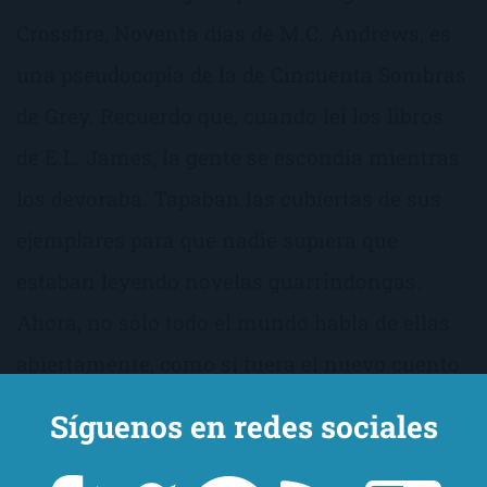
Crossfire, Noventa días de M.C. Andrews, es
una pseudocopia de la de Cincuenta Sombras
de Grey. Recuerdo que, cuando leí los libros
de E.L. James, la gente se escondía mientras
los devoraba. Tapaban las cubiertas de sus
ejemplares para que nadie supiera que
estaban leyendo novelas guarrindongas.
Ahora, no sólo todo el mundo habla de ellas
abiertamente, como si fuera el nuevo cuento
de Los Pitufos, si no que, en cualquier librería
Síguenos en redes sociales
a la que vas, encuentras mesas y mesas