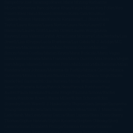
Sampedro
José Saramago
Karen Marie Moning
Katharine
McGee
Katherine Pancol
Katie Khan
Katjia Millay
Ken Follet
Ken
Follett
Kent Haruf
Khaled Hosseini
Kiera Cass
Koushun
Takami
Kristin Hannah
Kyoichi Katayama
L.J. Smith
Laini
Taylor
Laura Kinsale
Laura Norton
Laura Nuño
Laurell K.
Hamilton
Lauren Groff
Lauren Oliver
Lauren Willig
Leisa
Rayven
Lena Valenti
Leylah Attar
Liane Moriarty
Lidia Herbada
Lisa
Jewell
Lisa Kleypas
Lucía Etxebarria
Luz Gabás
M. J. Arlidge
M.C.
Andrews
Macarena Berlín
Malin Persson Giolito
Marcello
Simoni
María Dueñas
Marian Keyes
Marie Rutkoski
Mario Vagas
Llosa
Marta Estrada
Marta Francés
Marta Quintín
Max Brooks
Megan
Hart
Megan Maxwell
Mercedes Pinto Maldonado
Mia Sheridan
Milan
Kundera
Milly Johnson
Moderna de Pueblo
Mónica Carillo
Mónica
Gutiérrez
Mónica Vázquez
Naiara Domínguez
Nalini Singh
Naomi
Novik
Neil Gaiman
Nicolas Barreau
Nicole Williams
Noelia
Amarillo
Pamela Aidan
Patrick Ness
Patrick Rothfuss
Paul
Auster
Paula Hawkins
Pauline Réage
Paullina Simons
Rachel
Gibson
Rainbow Rowell
Raine Miller
Robin Schone
Robin
Scoresby
Ruth Ware
S. J. Hooks
Sally Thorne
Sam Savage
Samantha
Young
Sandra Brown
Sara Ballarín
Sara Mesa
Sarah J. Maas
Sarah
Lark
Sarah MacLean
Saray García
Shari Lapena
Shea Olsen
Sherry
Thomas
Sophie Hannah
Sophie Kinsella
Stephen Chbosky
Stieg
Larsson
Susan Elizabeth Phillips
Susanna Kearsley
Suzanne
Collins
Sylvain Reynard
Sylvia Day
Tabitha Suzuma
Terry