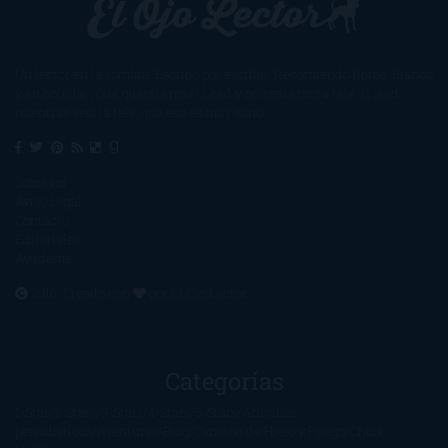
Un lector en la sombra. Escribo por escribir. Recomiendo libros. Blanco
y en botella. ¿Qué queréis más? Leed y no veáis tanta tele. O leed
mientras veis la tele, que eso es muy sano.
Sobre mí
Aviso Legal
Contacto
Editoriales
Ayúdame
2016. Creado con
por
El Ojo Lector
.
Categorías
1-Star
2-Stars
3-Stars
4-Stars
5-Stars
Artículos
periodísticos
Aventuras
Blog
Canción de Hielo y Fuego
Chick-