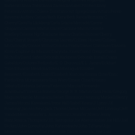
Barbérat
Anna Todd
Anna Zaires
Annabel Pitcher
Anny
Peterson
Antonio Dikele Distefano
Art Spiegelman
Arturo Pérez-
Reverte
Audrey Carlan
Beth Kery
Beth Revis
Brittainy C.
Cherry
Camilla Läckberg
Carla Gràcia Mercadé
Carme
Chaparro
Carmen Martín Gaite
Caroline March
Celeste
Bradley
Celeste Ng
Charlaine Harris
Charles Dubow
Cherry
Chic
Cheryl Strayed
Christina Lauren
Colleen Hoover
Colleen
McCullough
Connie Willis
Cristina Prada
Daniel Glattauer
Daniela
Krien
Daphne du Maurier
Darynda Jones
David Crespo
David
Nicholls
David Safier
Deborah Harkness
Deborah Install
Diana
Gabaldon
Dolores Redondo
E. O. Chirovici
E.L. James
Eckhart
Tolle
Eduardo Mendoza
Elena Montagud
Elísabet
Benavent
Elisabeth Craft
Elisabeth Kostova
Emma Cline
Enric
Pardo
Erin Morgenstern
Erin Watt
Ernest Cline
Ernesto
Sábato
Estefanía Salyers
Federico Moccia
Fernando
Aramburu
Florencia Bonelli
George R. R. Martin
Gina Peral
Gregory
Maguire
Haruki Murakami
Helen Simonson
Henning Mankell
Henry
James
Hiromi Kawakami
Irene Hall
Isabel Keats
J. Lynn
J.K.
Rowling
Jacinto Rey
Jack Thorne
Jamie McGuire
Jeff Lindsay
Jeff
VanderMeer
Jennifer L. Armentrout
Jennifer Niven
Jenny
Han
Jessica Thompson
Jill Santopolo
Joe Abercrombie
Joe Hill
Joël
Dicker
John Connolly
John Katzenbach
John Tiffany
Jojo
Moyes
Jonathan Safran Foer
Jose Carlos Somoza
Jose Luis