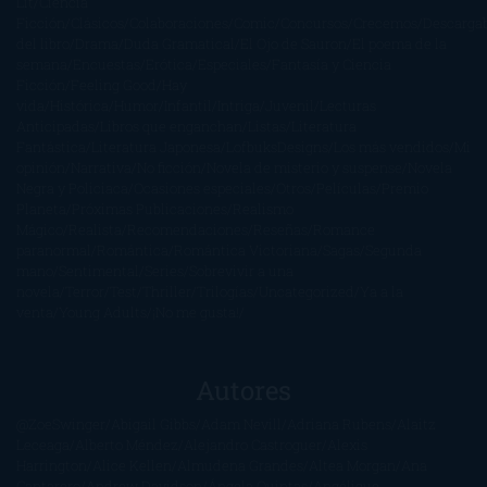
Lit
Ciencia
Ficción
Clásicos
Colaboraciones
Comic
Concursos
Crecemos
Descarga
del libro
Drama
Duda Gramatical
El Ojo de Sauron
El poema de la
semana
Encuestas
Erótica
Especiales
Fantasía y Ciencia
Ficción
Feeling Good
Hay
vida
Histórica
Humor
Infantil
Intriga
Juvenil
Lecturas
Anticipadas
Libros que enganchan
Listas
Literatura
Fantástica
Literatura Japonesa
LofbuksDesigns
Los más vendidos
Mi
opinión
Narrativa
No ficción
Novela de misterio y suspense
Novela
Negra y Policiaca
Ocasiones especiales
Otros
Películas
Premio
Planeta
Próximas Publicaciones
Realismo
Mágico
Realista
Recomendaciones
Reseñas
Romance
paranormal
Romántica
Romántica Victoriana
Sagas
Segunda
mano
Sentimental
Series
Sobrevivir a una
novela
Terror
Test
Thriller
Trilogías
Uncategorized
Ya a la
venta
Young Adults
¡No me gusta!
Autores
@ZoeSwinger
Abigail Gibbs
Adam Nevill
Adriana Rubens
Alaitz
Leceaga
Alberto Méndez
Alejandro Castroguer
Alexis
Harrington
Alice Kellen
Almudena Grandes
Altea Morgan
Ana
Cantarero
Andrew Davidson
Ángela Quintas
Angélique