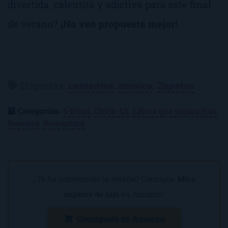
divertida, calentita y adictiva para este final
de verano?
¡No veo propuesta mejor!
Etiquetas
:
cantantes
,
música
,
Zapatos
Categorías:
4-Stars
,
Chick-Lit
,
Libros que enganchan
,
Reseñas
,
Romántica
¿Te ha convencido la reseña? Consigue
Miss
zapatos de lujo
en Amazon:
Consíguelo en Amazon