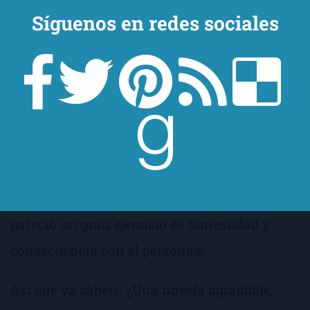
Muestra de ello es el último capítulo del libro,
Síguenos en redes sociales
donde se revela la verdad de Nick, y en el que
la autora intenta, por todos los medios, ser lo
más consecuente con su personaje hasta el
final. Cuando lo terminé, no pude dejar de
pensar en qué medida ese capítulo fue
deseado desde el principio por la autora o
exigido al final. De cualquier manera, me
pareció un gran ejercicio de honestidad y
consecuencia con el personaje.
Así que ya sabéis. ¿Una novela agradable,