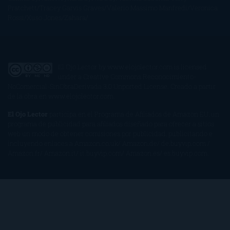
Pratchett
Tracey Garvis Graves
Valerio Massimo Manfredi
Veronica
Rossi
Xuso Jones
Zahara
El Ojo Lector
by
www.elojolector.com
is licensed
under a
Creative Commons Reconocimiento-
NoComercial-SinObraDerivada 3.0 Unported License
. Creado a partir
de la obra en
www.elojolector.com
.
El Ojo Lector
participa en el Programa de Afiliados de Amazon EU, un
programa de publicidad para afiliados diseñado para ofrecer a sitios
web un modo de obtener comisiones por publicidad, publicitando e
incluyendo enlaces a Amazon.co.uk/ Amazon.de/ de.buyvip.com /
Amazon.fr/ Amazon.it/ it.buyvip.com/ Amazon.es/ es.buyvip.com.