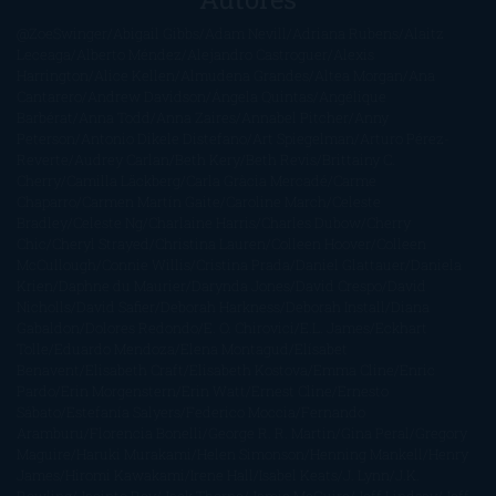
@ZoeSwinger
Abigail Gibbs
Adam Nevill
Adriana Rubens
Alaitz
Leceaga
Alberto Méndez
Alejandro Castroguer
Alexis
Harrington
Alice Kellen
Almudena Grandes
Altea Morgan
Ana
Cantarero
Andrew Davidson
Ángela Quintas
Angélique
Barbérat
Anna Todd
Anna Zaires
Annabel Pitcher
Anny
Peterson
Antonio Dikele Distefano
Art Spiegelman
Arturo Pérez-
Reverte
Audrey Carlan
Beth Kery
Beth Revis
Brittainy C.
Cherry
Camilla Läckberg
Carla Gràcia Mercadé
Carme
Chaparro
Carmen Martín Gaite
Caroline March
Celeste
Bradley
Celeste Ng
Charlaine Harris
Charles Dubow
Cherry
Chic
Cheryl Strayed
Christina Lauren
Colleen Hoover
Colleen
McCullough
Connie Willis
Cristina Prada
Daniel Glattauer
Daniela
Krien
Daphne du Maurier
Darynda Jones
David Crespo
David
Nicholls
David Safier
Deborah Harkness
Deborah Install
Diana
Gabaldon
Dolores Redondo
E. O. Chirovici
E.L. James
Eckhart
Tolle
Eduardo Mendoza
Elena Montagud
Elísabet
Benavent
Elisabeth Craft
Elisabeth Kostova
Emma Cline
Enric
Pardo
Erin Morgenstern
Erin Watt
Ernest Cline
Ernesto
Sábato
Estefanía Salyers
Federico Moccia
Fernando
Aramburu
Florencia Bonelli
George R. R. Martin
Gina Peral
Gregory
Maguire
Haruki Murakami
Helen Simonson
Henning Mankell
Henry
James
Hiromi Kawakami
Irene Hall
Isabel Keats
J. Lynn
J.K.