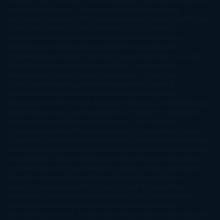
Rowling
Jacinto Rey
Jack Thorne
Jamie McGuire
Jeff Lindsay
Jeff
VanderMeer
Jennifer L. Armentrout
Jennifer Niven
Jenny
Han
Jessica Thompson
Jill Santopolo
Joe Abercrombie
Joe Hill
Joël
Dicker
John Connolly
John Katzenbach
John Tiffany
Jojo
Moyes
Jonathan Safran Foer
Jose Carlos Somoza
Jose Luis
Sampedro
José Saramago
Karen Marie Moning
Katharine
McGee
Katherine Pancol
Katie Khan
Katjia Millay
Ken Follet
Ken
Follett
Kent Haruf
Khaled Hosseini
Kiera Cass
Koushun
Takami
Kristin Hannah
Kyoichi Katayama
L.J. Smith
Laini
Taylor
Laura Kinsale
Laura Norton
Laura Nuño
Laurell K.
Hamilton
Lauren Groff
Lauren Oliver
Lauren Willig
Leisa
Rayven
Lena Valenti
Leylah Attar
Liane Moriarty
Lidia Herbada
Lisa
Jewell
Lisa Kleypas
Lucía Etxebarria
Luz Gabás
M. J. Arlidge
M.C.
Andrews
Macarena Berlín
Malin Persson Giolito
Marcello
Simoni
María Dueñas
Marian Keyes
Marie Rutkoski
Mario Vagas
Llosa
Marta Estrada
Marta Francés
Marta Quintín
Max Brooks
Megan
Hart
Megan Maxwell
Mercedes Pinto Maldonado
Mia Sheridan
Milan
Kundera
Milly Johnson
Moderna de Pueblo
Mónica Carillo
Mónica
Gutiérrez
Mónica Vázquez
Naiara Domínguez
Nalini Singh
Naomi
Novik
Neil Gaiman
Nicolas Barreau
Nicole Williams
Noelia
Amarillo
Pamela Aidan
Patrick Ness
Patrick Rothfuss
Paul
Auster
Paula Hawkins
Pauline Réage
Paullina Simons
Rachel
Gibson
Rainbow Rowell
Raine Miller
Robin Schone
Robin
Scoresby
Ruth Ware
S. J. Hooks
Sally Thorne
Sam Savage
Samantha