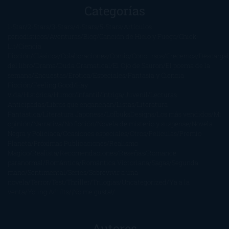
Categorías
1-Star
2-Stars
3-Stars
4-Stars
5-Stars
Artículos
periodísticos
Aventuras
Blog
Canción de Hielo y Fuego
Chick-
Lit
Ciencia
Ficción
Clásicos
Colaboraciones
Comic
Concursos
Crecemos
Descarga
del libro
Drama
Duda Gramatical
El Ojo de Sauron
El poema de la
semana
Encuestas
Erótica
Especiales
Fantasía y Ciencia
Ficción
Feeling Good
Hay
vida
Histórica
Humor
Infantil
Intriga
Juvenil
Lecturas
Anticipadas
Libros que enganchan
Listas
Literatura
Fantástica
Literatura Japonesa
LofbuksDesigns
Los más vendidos
Mi
opinión
Narrativa
No ficción
Novela de misterio y suspense
Novela
Negra y Policiaca
Ocasiones especiales
Otros
Películas
Premio
Planeta
Próximas Publicaciones
Realismo
Mágico
Realista
Recomendaciones
Reseñas
Romance
paranormal
Romántica
Romántica Victoriana
Sagas
Segunda
mano
Sentimental
Series
Sobrevivir a una
novela
Terror
Test
Thriller
Trilogías
Uncategorized
Ya a la
venta
Young Adults
¡No me gusta!
Autores