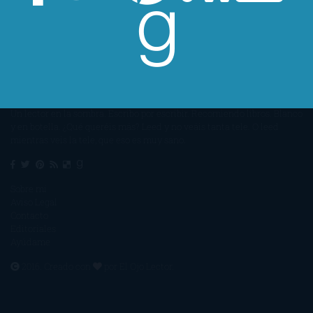
Un lector en la sombra. Escribo por escribir. Recomiendo libros. Blanco
y en botella. ¿Qué queréis más? Leed y no veáis tanta tele. O leed
mientras veis la tele, que eso es muy sano.
Sobre mí
Aviso Legal
Contacto
Editoriales
Ayúdame
2016. Creado con
por
El Ojo Lector
.