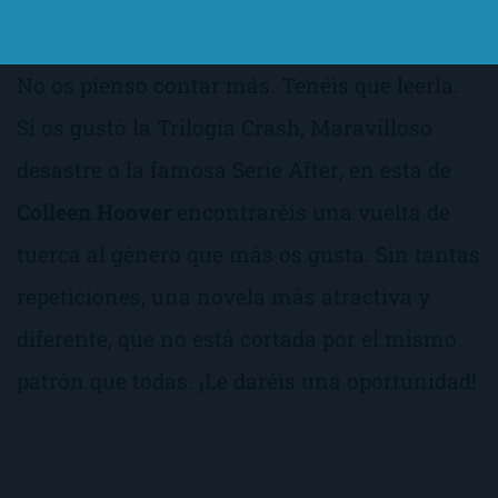
bastante complicado.
No os pienso contar más. Tenéis que leerla.
Si os gustó la
Trilogía Crash,
Maravilloso
desastre
o la famosa
Serie After
, en esta de
Colleen Hoover
encontraréis una vuelta de
tuerca al género que más os gusta. Sin tantas
repeticiones, una novela más atractiva y
diferente, que no está cortada por el mismo
patrón que todas. ¡Le daréis una oportunidad!