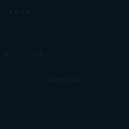
mientras veis la tele, que eso es muy sano.
Sobre mí
Aviso Legal
Contacto
Editoriales
Ayúdame
2016. Creado con
por
El Ojo Lector
.
Categorías
1-Star
2-Stars
3-Stars
4-Stars
5-Stars
Artículos
periodísticos
Aventuras
Blog
Canción de Hielo y Fuego
Chick-
Lit
Ciencia
Ficción
Clásicos
Colaboraciones
Comic
Concursos
Crecemos
Descarga
del libro
Drama
Duda Gramatical
El Ojo de Sauron
El poema de la
semana
Encuestas
Erótica
Especiales
Fantasía y Ciencia
Ficción
Feeling Good
Hay
vida
Histórica
Humor
Infantil
Intriga
Juvenil
Lecturas