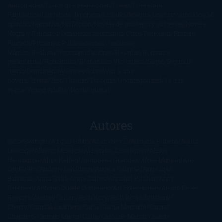
Anticipadas
Libros que enganchan
Listas
Literatura
Fantástica
Literatura Japonesa
LofbuksDesigns
Los más vendidos
Mi
opinión
Narrativa
No ficción
Novela de misterio y suspense
Novela
Negra y Policiaca
Ocasiones especiales
Otros
Películas
Premio
Planeta
Próximas Publicaciones
Realismo
Mágico
Realista
Recomendaciones
Reseñas
Romance
paranormal
Romántica
Romántica Victoriana
Sagas
Segunda
mano
Sentimental
Series
Sobrevivir a una
novela
Terror
Test
Thriller
Trilogías
Uncategorized
Ya a la
venta
Young Adults
¡No me gusta!
Autores
@ZoeSwinger
Abigail Gibbs
Adam Nevill
Adriana Rubens
Alaitz
Leceaga
Alberto Méndez
Alejandro Castroguer
Alexis
Harrington
Alice Kellen
Almudena Grandes
Altea Morgan
Ana
Cantarero
Andrew Davidson
Ángela Quintas
Angélique
Barbérat
Anna Todd
Anna Zaires
Annabel Pitcher
Anny
Peterson
Antonio Dikele Distefano
Art Spiegelman
Arturo Pérez-
Reverte
Audrey Carlan
Beth Kery
Beth Revis
Brittainy C.
Cherry
Camilla Läckberg
Carla Gràcia Mercadé
Carme
Chaparro
Carmen Martín Gaite
Caroline March
Celeste