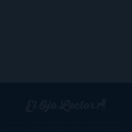
Un lector en la sombra. Escribo por escribir. Recomiendo libros. Blanco
y en botella. ¿Qué queréis más? Leed y no veáis tanta tele. O leed