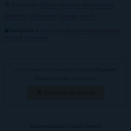
Etiquetas
:
Chicos malotes
,
maravilloso
desastre
,
serie after
,
trilogía crash
Categorías:
4-Stars
,
Juvenil
,
Libros que enganchan
,
Reseñas
,
Romántica
¿Te ha convencido la reseña? Consigue
Hopeless.
Tocando el cielo.
en Amazon:
Consíguelo en Amazon
Más reseñas de Colleen Hoover