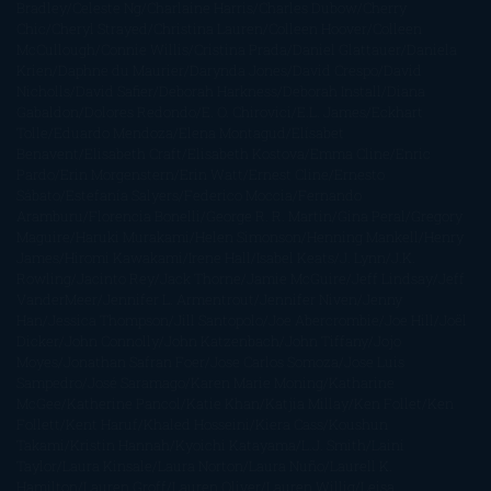
Bradley
Celeste Ng
Charlaine Harris
Charles Dubow
Cherry
Chic
Cheryl Strayed
Christina Lauren
Colleen Hoover
Colleen
McCullough
Connie Willis
Cristina Prada
Daniel Glattauer
Daniela
Krien
Daphne du Maurier
Darynda Jones
David Crespo
David
Nicholls
David Safier
Deborah Harkness
Deborah Install
Diana
Gabaldon
Dolores Redondo
E. O. Chirovici
E.L. James
Eckhart
Tolle
Eduardo Mendoza
Elena Montagud
Elísabet
Benavent
Elisabeth Craft
Elisabeth Kostova
Emma Cline
Enric
Pardo
Erin Morgenstern
Erin Watt
Ernest Cline
Ernesto
Sábato
Estefanía Salyers
Federico Moccia
Fernando
Aramburu
Florencia Bonelli
George R. R. Martin
Gina Peral
Gregory
Maguire
Haruki Murakami
Helen Simonson
Henning Mankell
Henry
James
Hiromi Kawakami
Irene Hall
Isabel Keats
J. Lynn
J.K.
Rowling
Jacinto Rey
Jack Thorne
Jamie McGuire
Jeff Lindsay
Jeff
VanderMeer
Jennifer L. Armentrout
Jennifer Niven
Jenny
Han
Jessica Thompson
Jill Santopolo
Joe Abercrombie
Joe Hill
Joël
Dicker
John Connolly
John Katzenbach
John Tiffany
Jojo
Moyes
Jonathan Safran Foer
Jose Carlos Somoza
Jose Luis
Sampedro
José Saramago
Karen Marie Moning
Katharine
McGee
Katherine Pancol
Katie Khan
Katjia Millay
Ken Follet
Ken
Follett
Kent Haruf
Khaled Hosseini
Kiera Cass
Koushun
Takami
Kristin Hannah
Kyoichi Katayama
L.J. Smith
Laini
Taylor
Laura Kinsale
Laura Norton
Laura Nuño
Laurell K.
Hamilton
Lauren Groff
Lauren Oliver
Lauren Willig
Leisa