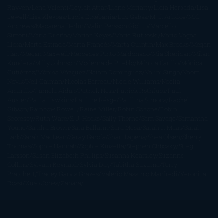
Rayven
Lena Valenti
Leylah Attar
Liane Moriarty
Lidia Herbada
Lisa
Jewell
Lisa Kleypas
Lucía Etxebarria
Luz Gabás
M. J. Arlidge
M.C.
Andrews
Macarena Berlín
Malin Persson Giolito
Marcello
Simoni
María Dueñas
Marian Keyes
Marie Rutkoski
Mario Vagas
Llosa
Marta Estrada
Marta Francés
Marta Quintín
Max Brooks
Megan
Hart
Megan Maxwell
Mercedes Pinto Maldonado
Mia Sheridan
Milan
Kundera
Milly Johnson
Moderna de Pueblo
Mónica Carillo
Mónica
Gutiérrez
Mónica Vázquez
Naiara Domínguez
Nalini Singh
Naomi
Novik
Neil Gaiman
Nicolas Barreau
Nicole Williams
Noelia
Amarillo
Pamela Aidan
Patrick Ness
Patrick Rothfuss
Paul
Auster
Paula Hawkins
Pauline Réage
Paullina Simons
Rachel
Gibson
Rainbow Rowell
Raine Miller
Robin Schone
Robin
Scoresby
Ruth Ware
S. J. Hooks
Sally Thorne
Sam Savage
Samantha
Young
Sandra Brown
Sara Ballarín
Sara Mesa
Sarah J. Maas
Sarah
Lark
Sarah MacLean
Saray García
Shari Lapena
Shea Olsen
Sherry
Thomas
Sophie Hannah
Sophie Kinsella
Stephen Chbosky
Stieg
Larsson
Susan Elizabeth Phillips
Susanna Kearsley
Suzanne
Collins
Sylvain Reynard
Sylvia Day
Tabitha Suzuma
Terry
Pratchett
Tracey Garvis Graves
Valerio Massimo Manfredi
Veronica
Rossi
Xuso Jones
Zahara