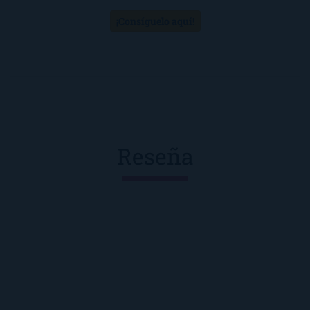
¡Consíguelo aquí!
Reseña