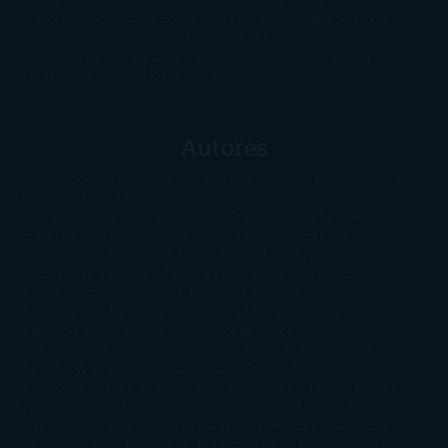
paranormal
Romántica
Romántica Victoriana
Sagas
Segunda
mano
Sentimental
Series
Sobrevivir a una
novela
Terror
Test
Thriller
Trilogías
Uncategorized
Ya a la
venta
Young Adults
¡No me gusta!
Autores
@ZoeSwinger
Abigail Gibbs
Adam Nevill
Adriana Rubens
Alaitz
Leceaga
Alberto Méndez
Alejandro Castroguer
Alexis
Harrington
Alice Kellen
Almudena Grandes
Altea Morgan
Ana
Cantarero
Andrew Davidson
Ángela Quintas
Angélique
Barbérat
Anna Todd
Anna Zaires
Annabel Pitcher
Anny
Peterson
Antonio Dikele Distefano
Art Spiegelman
Arturo Pérez-
Reverte
Audrey Carlan
Beth Kery
Beth Revis
Brittainy C.
Cherry
Camilla Läckberg
Carla Gràcia Mercadé
Carme
Chaparro
Carmen Martín Gaite
Caroline March
Celeste
Bradley
Celeste Ng
Charlaine Harris
Charles Dubow
Cherry
Chic
Cheryl Strayed
Christina Lauren
Colleen Hoover
Colleen
McCullough
Connie Willis
Cristina Prada
Daniel Glattauer
Daniela
Krien
Daphne du Maurier
Darynda Jones
David Crespo
David
Nicholls
David Safier
Deborah Harkness
Deborah Install
Diana
Gabaldon
Dolores Redondo
E. O. Chirovici
E.L. James
Eckhart