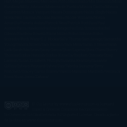
Hart
Megan Maxwell
Mercedes Pinto Maldonado
Mia Sheridan
Milan
Kundera
Milly Johnson
Moderna de Pueblo
Mónica Carillo
Mónica
Gutiérrez
Mónica Vázquez
Naiara Domínguez
Nalini Singh
Naomi
Novik
Neil Gaiman
Nicolas Barreau
Nicole Williams
Noelia
Amarillo
Pamela Aidan
Patrick Ness
Patrick Rothfuss
Paul
Auster
Paula Hawkins
Pauline Réage
Paullina Simons
Rachel
Gibson
Rainbow Rowell
Raine Miller
Robin Schone
Robin
Scoresby
Ruth Ware
S. J. Hooks
Sally Thorne
Sam Savage
Samantha
Young
Sandra Brown
Sara Ballarín
Sara Mesa
Sarah J. Maas
Sarah
Lark
Sarah MacLean
Saray García
Shari Lapena
Shea Olsen
Sherry
Thomas
Sophie Hannah
Sophie Kinsella
Stephen Chbosky
Stieg
Larsson
Susan Elizabeth Phillips
Susanna Kearsley
Suzanne
Collins
Sylvain Reynard
Sylvia Day
Tabitha Suzuma
Terry
Pratchett
Tracey Garvis Graves
Valerio Massimo Manfredi
Veronica
Rossi
Xuso Jones
Zahara
El Ojo Lector
by
www.elojolector.com
is licensed
under a
Creative Commons Reconocimiento-
NoComercial-SinObraDerivada 3.0 Unported License
. Creado a partir
de la obra en
www.elojolector.com
.