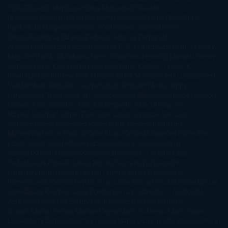
Tolle
Eduardo Mendoza
Elena Montagud
Elísabet
Benavent
Elisabeth Craft
Elisabeth Kostova
Emma Cline
Enric
Pardo
Erin Morgenstern
Erin Watt
Ernest Cline
Ernesto
Sábato
Estefanía Salyers
Federico Moccia
Fernando
Aramburu
Florencia Bonelli
George R. R. Martin
Gina Peral
Gregory
Maguire
Haruki Murakami
Helen Simonson
Henning Mankell
Henry
James
Hiromi Kawakami
Irene Hall
Isabel Keats
J. Lynn
J.K.
Rowling
Jacinto Rey
Jack Thorne
Jamie McGuire
Jeff Lindsay
Jeff
VanderMeer
Jennifer L. Armentrout
Jennifer Niven
Jenny
Han
Jessica Thompson
Jill Santopolo
Joe Abercrombie
Joe Hill
Joël
Dicker
John Connolly
John Katzenbach
John Tiffany
Jojo
Moyes
Jonathan Safran Foer
Jose Carlos Somoza
Jose Luis
Sampedro
José Saramago
Karen Marie Moning
Katharine
McGee
Katherine Pancol
Katie Khan
Katjia Millay
Ken Follet
Ken
Follett
Kent Haruf
Khaled Hosseini
Kiera Cass
Koushun
Takami
Kristin Hannah
Kyoichi Katayama
L.J. Smith
Laini
Taylor
Laura Kinsale
Laura Norton
Laura Nuño
Laurell K.
Hamilton
Lauren Groff
Lauren Oliver
Lauren Willig
Leisa
Rayven
Lena Valenti
Leylah Attar
Liane Moriarty
Lidia Herbada
Lisa
Jewell
Lisa Kleypas
Lucía Etxebarria
Luz Gabás
M. J. Arlidge
M.C.
Andrews
Macarena Berlín
Malin Persson Giolito
Marcello
Simoni
María Dueñas
Marian Keyes
Marie Rutkoski
Mario Vagas
Llosa
Marta Estrada
Marta Francés
Marta Quintín
Max Brooks
Megan