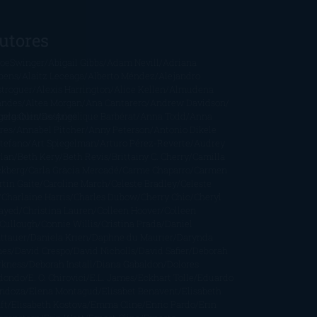
utores
oeSwinger
Abigail Gibbs
Adam Nevill
Adriana
bens
Alaitz Leceaga
Alberto Méndez
Alejandro
stroguer
Alexis Harrington
Alice Kellen
Almudena
andes
Altea Morgan
Ana Cantarero
Andrew Davidson
cargables
gela Quintas
Despúes
Angélique Barbérat
Anna Todd
Anna
res
Annabel Pitcher
Anny Peterson
Antonio Dikele
stefano
Art Spiegelman
Arturo Pérez-Reverte
Audrey
rlan
Beth Kery
Beth Revis
Brittainy C. Cherry
Camilla
ckberg
Carla Gràcia Mercadé
Carme Chaparro
Carmen
tín Gaite
Caroline March
Celeste Bradley
Celeste
Charlaine Harris
Charles Dubow
Cherry Chic
Cheryl
rayed
Christina Lauren
Colleen Hoover
Colleen
Cullough
Connie Willis
Cristina Prada
Daniel
ttauer
Daniela Krien
Daphne du Maurier
Darynda
nes
David Crespo
David Nicholls
David Safier
Deborah
rkness
Deborah Install
Diana Gabaldon
Dolores
dondo
E. O. Chirovici
E.L. James
Eckhart Tolle
Eduardo
ndoza
Elena Montagud
Elísabet Benavent
Elisabeth
ft
Elisabeth Kostova
Emma Cline
Enric Pardo
Erin