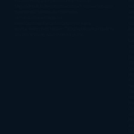
Planeta
Próximas Publicaciones
Realismo
Mo
Mágico
Realista
Recomendaciones
Reseñas
Romance
Sá
paranormal
Romántica
Romántica
Ar
Victoriana
Sagas
Segunda
Per
mano
Sentimental
Series
Sobrevivir a una
Si
novela
Terror
Test
Thriller
Trilogías
Uncategorized
Ya
Ka
a la venta
Young Adults
¡No me gusta!
Ro
Li
Ar
Th
Di
Tif
So
Mo
Kh
Ha
Ta
Sm
Nu
Oli
Att
Kl
An
Si