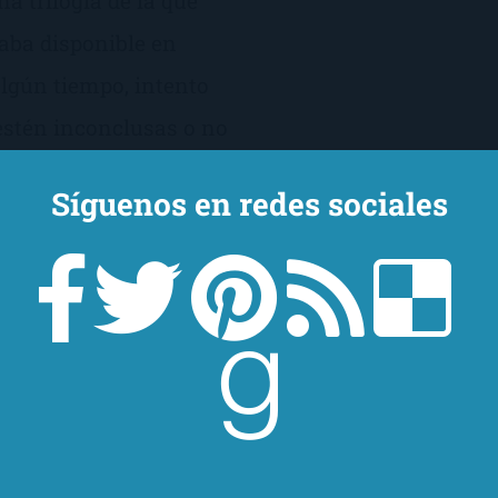
 trilogía de la que
raba disponible en
algún tiempo, intento
 estén inconclusas o no
a […]
Síguenos en redes sociales