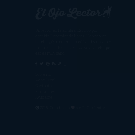
Un lector en la sombra. Escribo por
escribir. Recomiendo libros. Blanco y en
botella. ¿Qué queréis más? Leed y no veáis
tanta tele. O leed mientras veis la tele, que
eso es muy sano.
Sobre mí
Aviso Legal
Contacto
Editoriales
Ayúdame
2016. Creado con
por
El Ojo Lector
.