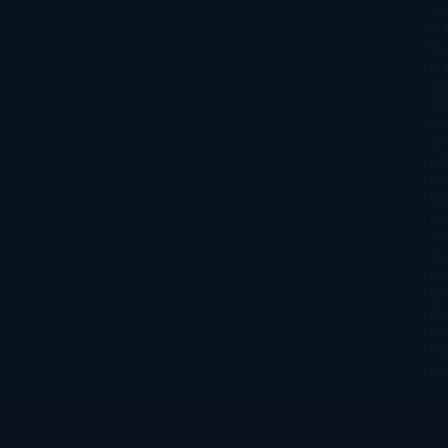
Va
Qu
Ma
Ku
Car
Do
Ga
Am
Ro
Ré
Ro
Wa
Yo
Ma
La
Kin
Phi
Re
Pra
Ma