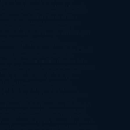
rgenstern
Erin Watt
Ernest Cline
Ernesto
bato
Estefanía Salyers
Federico Moccia
Fernando
amburu
Florencia Bonelli
George R. R. Martin
Gina
al
Gregory Maguire
Haruki Murakami
Helen
monson
Henning Mankell
Henry James
Hiromi
wakami
Irene Hall
Isabel Keats
J. Lynn
J.K.
wling
Jacinto Rey
Jack Thorne
Jamie McGuire
Jeff
ndsay
Jeff VanderMeer
Jennifer L.
mentrout
Jennifer Niven
Jenny Han
Jessica
ompson
Jill Santopolo
Joe Abercrombie
Joe Hill
Joël
cker
John Connolly
John Katzenbach
John
fany
Jojo Moyes
Jonathan Safran Foer
Jose Carlos
moza
Jose Luis Sampedro
José Saramago
Karen Marie
ning
Katharine McGee
Katherine Pancol
Katie
an
Katjia Millay
Ken Follet
Ken Follett
Kent
ruf
Khaled Hosseini
Kiera Cass
Koushun
kami
Kristin Hannah
Kyoichi Katayama
L.J.
ith
Laini Taylor
Laura Kinsale
Laura Norton
Laura
ño
Laurell K. Hamilton
Lauren Groff
Lauren
ver
Lauren Willig
Leisa Rayven
Lena Valenti
Leylah
ar
Liane Moriarty
Lidia Herbada
Lisa Jewell
Lisa
eypas
Lucía Etxebarria
Luz Gabás
M. J. Arlidge
M.C.
drews
Macarena Berlín
Malin Persson Giolito
Marcello
moni
María Dueñas
Marian Keyes
Marie Rutkoski
Mario