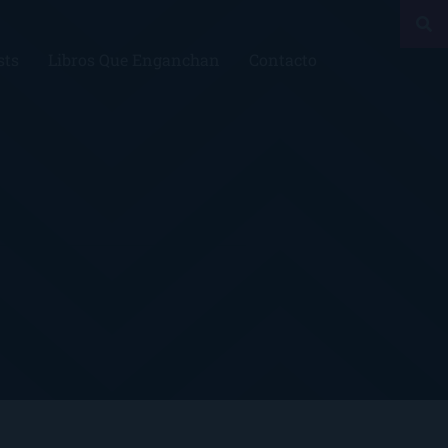
sts
Libros Que Enganchan
Contacto