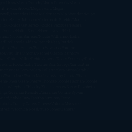
gas Llosa
Marta Estrada
Marta Francés
Marta
intín
Max Brooks
Megan Hart
Megan
xwell
Mercedes Pinto Maldonado
Mia Sheridan
Milan
ndera
Milly Johnson
Moderna de Pueblo
Mónica
illo
Mónica Gutiérrez
Mónica Vázquez
Naiara
mínguez
Nalini Singh
Naomi Novik
Neil
iman
Nicolas Barreau
Nicole Williams
Noelia
arillo
Pamela Aidan
Patrick Ness
Patrick
thfuss
Paul Auster
Paula Hawkins
Pauline
age
Paullina Simons
Rachel Gibson
Rainbow
well
Raine Miller
Robin Schone
Robin Scoresby
Ruth
re
S. J. Hooks
Sally Thorne
Sam Savage
Samantha
ung
Sandra Brown
Sara Ballarín
Sara Mesa
Sarah J.
as
Sarah Lark
Sarah MacLean
Saray García
Shari
pena
Shea Olsen
Sherry Thomas
Sophie Hannah
Sophie
sella
Stephen Chbosky
Stieg Larsson
Susan Elizabeth
llips
Susanna Kearsley
Suzanne Collins
Sylvain
ynard
Sylvia Day
Tabitha Suzuma
Terry
tchett
Tracey Garvis Graves
Valerio Massimo
nfredi
Veronica Rossi
Xuso Jones
Zahara