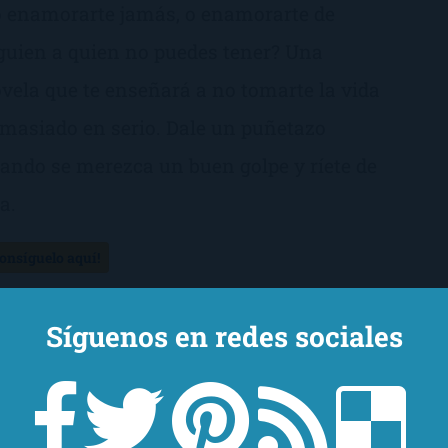
 enamorarte jamás, o enamorarte de
guien a quien no puedes tener? Una
vela que te enseñará a no tomarte la vida
masiado en serio. Dale un puñetazo
ando se merezca un buen golpe y ríete de
la.
Consíguelo aquí!
Síguenos en redes sociales