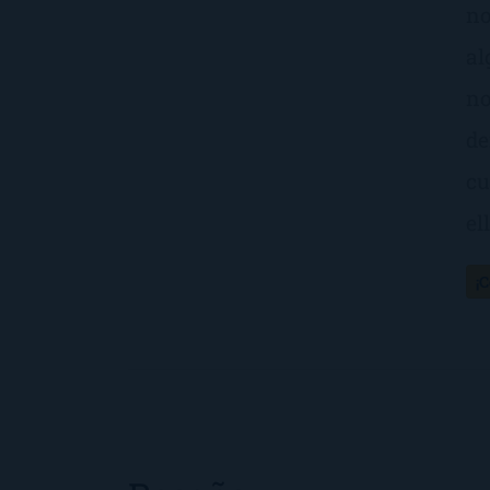
no
al
no
de
cu
el
¡