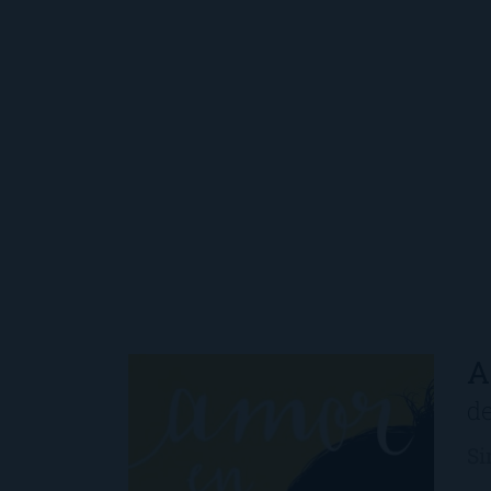
A
d
Si