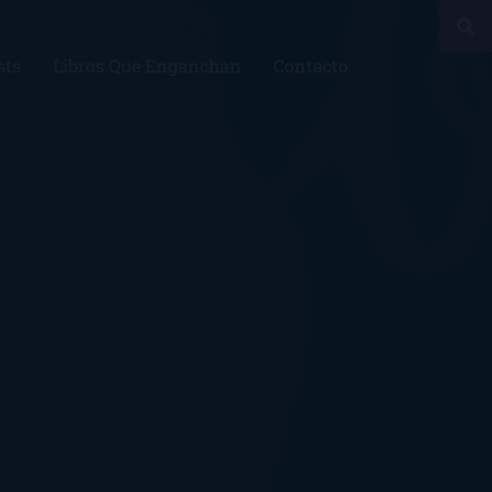
sts
Libros Que Enganchan
Contacto