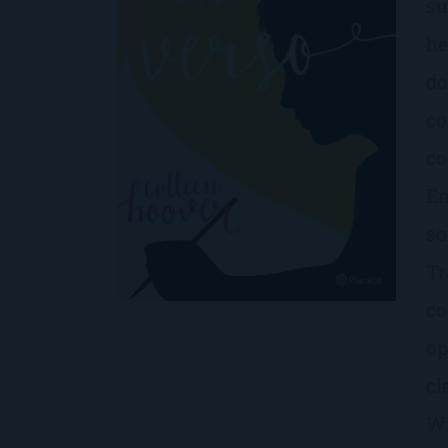
su
he
do
co
co
En
so
Tr
co
op
cl
Wi