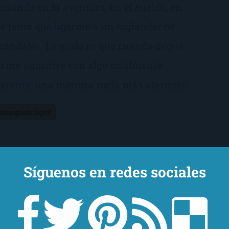
nsando en la aventura, en el sueldo, en
e tenía que ligarme a un higlander de
cándalo… Lo malo es que cuando llegué
lí me encontré con algo totalmente
ferente: una mentira nada más aterrizar.
Consíguelo aquí!
Síguenos en redes sociales