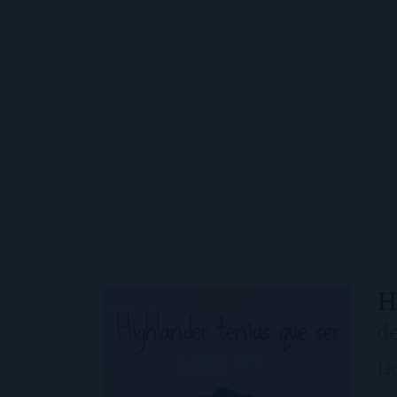
H
d
Ho