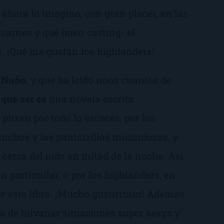
ahora lo imagino, con gran placer, en las
arnes y qué buen casting- el
ón. ¡Qué me gustan los
highlanders
!
 Nuño
, y que ha leído unos cuantos de
 que ser es
una novela escrita
irran por todo lo escocés, por los
 anchos y las pantorrillas musculosas, y
erca del oído en mitad de la noche. Así,
n partircular, o por los
highlanders,
en
eer este libro. ¡Mucho gustirrinín! Además
ra de hilvanar situaciones super sexys y