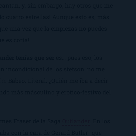
cantan, y, sin embargo, hay otros que me
do cuatro estrellas! Aunque esto es, más
, que una vez que la empiezas no puedes
e es corta!
ander tenías que ser
es… pues eso, los
an incondicional de los
stetson
, no me
do
. Babeo. Literal. ¿Quién me iba a decir
endo más másculino y erotico-festivo del
ames Fraser de la Saga
Outlander
. En los
naba con la cara de Gerard Butler -que