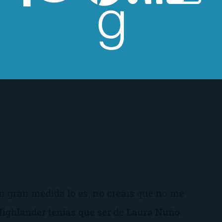
en gran medida lo es, no creáis que no me
ighlander tenías que ser
de
Laura Nuño
.