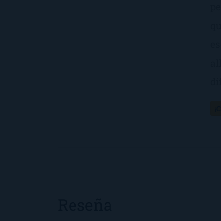
pe
qu
es
al
di
¡
Reseña