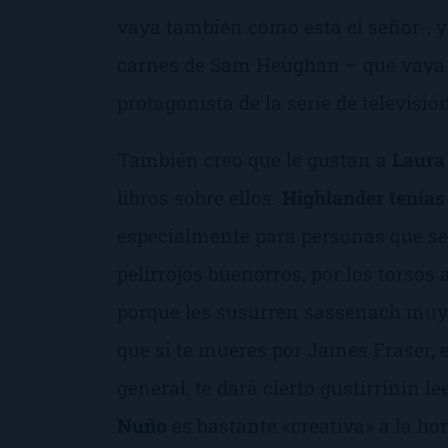
vaya también cómo está el señor-, y 
carnes de Sam Heughan – que vaya c
protagonista de la serie de televisi
También creo que le gustan a
Laura
libros sobre ellos.
Highlander tenías
especialmente para personas que se p
pelirrojos buenorros, por los torsos
porque les susurren
sassenach
muy c
que si te mueres por James Fraser, e
general, te dará cierto gustirrinín l
Nuño
es bastante «creativa» a la ho