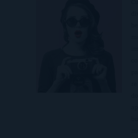
Cu
di
be
má
im
co
pa
re
do
ap
bu
me