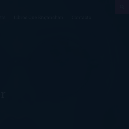
sts
Libros Que Enganchan
Contacto
er