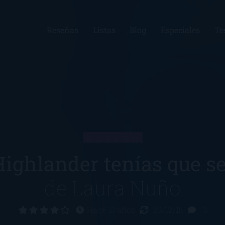
Reseñas
Listas
Blog
Especiales
Te
RESEÑA
ighlander tenías que s
de
Laura Nuño
Hace 10 años
23/12/15
3