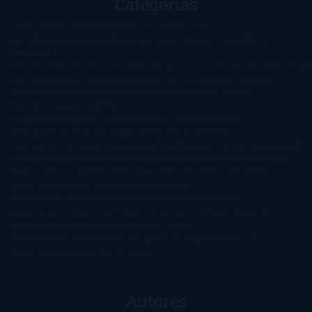
Categorías
1-Star
2-Stars
3-Stars
4-Stars
5-Stars
Artículos
periodísticos
Aventuras
Blog
Canción de Hielo y Fuego
Chick-
Lit
Ciencia
Ficción
Clásicos
Colaboraciones
Comic
Concursos
Crecemos
Descarga
del libro
Drama
Duda Gramatical
El Ojo de Sauron
El poema de la
semana
Encuestas
Erótica
Especiales
Fantasía y Ciencia
Ficción
Feeling Good
Hay
vida
Histórica
Humor
Infantil
Intriga
Juvenil
Lecturas
Anticipadas
Libros que enganchan
Listas
Literatura
Fantástica
Literatura Japonesa
LofbuksDesigns
Los más vendidos
Mi
opinión
Narrativa
No ficción
Novela de misterio y suspense
Novela
Negra y Policiaca
Ocasiones especiales
Otros
Películas
Premio
Planeta
Próximas Publicaciones
Realismo
Mágico
Realista
Recomendaciones
Reseñas
Romance
paranormal
Romántica
Romántica Victoriana
Sagas
Segunda
mano
Sentimental
Series
Sobrevivir a una
novela
Terror
Test
Thriller
Trilogías
Uncategorized
Ya a la
venta
Young Adults
¡No me gusta!
Autores