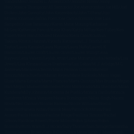
VanderMeer
Jennifer L. Armentrout
Jennifer Niven
Jenny
Han
Jessica Thompson
Jill Santopolo
Joe Abercrombie
Joe Hill
Joël
Dicker
John Connolly
John Katzenbach
John Tiffany
Jojo
Moyes
Jonathan Safran Foer
Jose Carlos Somoza
Jose Luis
Sampedro
José Saramago
Karen Marie Moning
Katharine
McGee
Katherine Pancol
Katie Khan
Katjia Millay
Ken Follet
Ken
Follett
Kent Haruf
Khaled Hosseini
Kiera Cass
Koushun
Takami
Kristin Hannah
Kyoichi Katayama
L.J. Smith
Laini
Taylor
Laura Kinsale
Laura Norton
Laura Nuño
Laurell K.
Hamilton
Lauren Groff
Lauren Oliver
Lauren Willig
Leisa
Rayven
Lena Valenti
Leylah Attar
Liane Moriarty
Lidia Herbada
Lisa
Jewell
Lisa Kleypas
Lucía Etxebarria
Luz Gabás
M. J. Arlidge
M.C.
Andrews
Macarena Berlín
Malin Persson Giolito
Marcello
Simoni
María Dueñas
Marian Keyes
Marie Rutkoski
Mario Vagas
Llosa
Marta Estrada
Marta Francés
Marta Quintín
Max Brooks
Megan
Hart
Megan Maxwell
Mercedes Pinto Maldonado
Mia Sheridan
Milan
Kundera
Milly Johnson
Moderna de Pueblo
Mónica Carillo
Mónica
Gutiérrez
Mónica Vázquez
Naiara Domínguez
Nalini Singh
Naomi
Novik
Neil Gaiman
Nicolas Barreau
Nicole Williams
Noelia
Amarillo
Pamela Aidan
Patrick Ness
Patrick Rothfuss
Paul
Auster
Paula Hawkins
Pauline Réage
Paullina Simons
Rachel
Gibson
Rainbow Rowell
Raine Miller
Robin Schone
Robin
Scoresby
Ruth Ware
S. J. Hooks
Sally Thorne
Sam Savage
Samantha
Young
Sandra Brown
Sara Ballarín
Sara Mesa
Sarah J. Maas
Sarah