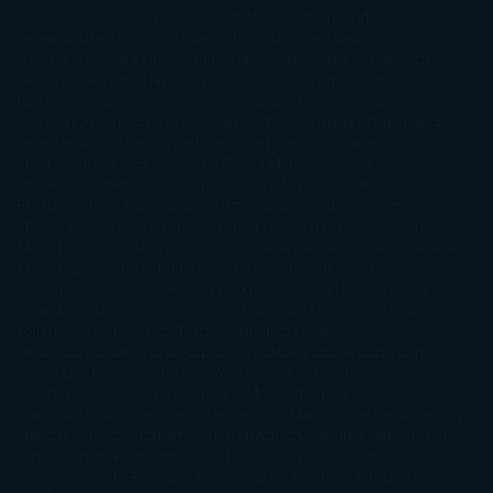
@ZoeSwinger
Abigail Gibbs
Adam Nevill
Adriana Rubens
Alaitz
Leceaga
Alberto Méndez
Alejandro Castroguer
Alexis
Harrington
Alice Kellen
Almudena Grandes
Altea Morgan
Ana
Cantarero
Andrew Davidson
Ángela Quintas
Angélique
Barbérat
Anna Todd
Anna Zaires
Annabel Pitcher
Anny
Peterson
Antonio Dikele Distefano
Art Spiegelman
Arturo Pérez-
Reverte
Audrey Carlan
Beth Kery
Beth Revis
Brittainy C.
Cherry
Camilla Läckberg
Carla Gràcia Mercadé
Carme
Chaparro
Carmen Martín Gaite
Caroline March
Celeste
Bradley
Celeste Ng
Charlaine Harris
Charles Dubow
Cherry
Chic
Cheryl Strayed
Christina Lauren
Colleen Hoover
Colleen
McCullough
Connie Willis
Cristina Prada
Daniel Glattauer
Daniela
Krien
Daphne du Maurier
Darynda Jones
David Crespo
David
Nicholls
David Safier
Deborah Harkness
Deborah Install
Diana
Gabaldon
Dolores Redondo
E. O. Chirovici
E.L. James
Eckhart
Tolle
Eduardo Mendoza
Elena Montagud
Elísabet
Benavent
Elisabeth Craft
Elisabeth Kostova
Emma Cline
Enric
Pardo
Erin Morgenstern
Erin Watt
Ernest Cline
Ernesto
Sábato
Estefanía Salyers
Federico Moccia
Fernando
Aramburu
Florencia Bonelli
George R. R. Martin
Gina Peral
Gregory
Maguire
Haruki Murakami
Helen Simonson
Henning Mankell
Henry
James
Hiromi Kawakami
Irene Hall
Isabel Keats
J. Lynn
J.K.
Rowling
Jacinto Rey
Jack Thorne
Jamie McGuire
Jeff Lindsay
Jeff