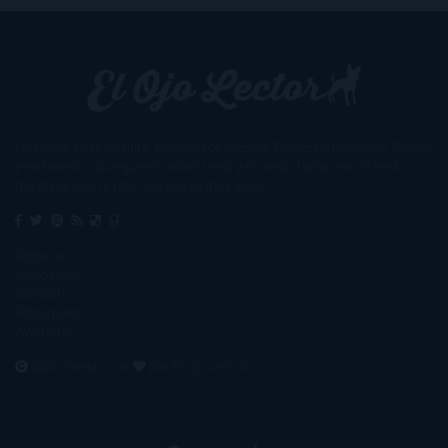
Un lector en la sombra. Escribo por escribir. Recomiendo libros. Blanco
y en botella. ¿Qué queréis más? Leed y no veáis tanta tele. O leed
mientras veis la tele, que eso es muy sano.
Sobre mí
Aviso Legal
Contacto
Editoriales
Ayúdame
2016. Creado con
por
El Ojo Lector
.