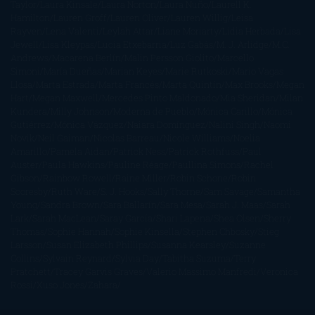
Taylor
Laura Kinsale
Laura Norton
Laura Nuño
Laurell K.
Hamilton
Lauren Groff
Lauren Oliver
Lauren Willig
Leisa
Rayven
Lena Valenti
Leylah Attar
Liane Moriarty
Lidia Herbada
Lisa
Jewell
Lisa Kleypas
Lucía Etxebarria
Luz Gabás
M. J. Arlidge
M.C.
Andrews
Macarena Berlín
Malin Persson Giolito
Marcello
Simoni
María Dueñas
Marian Keyes
Marie Rutkoski
Mario Vagas
Llosa
Marta Estrada
Marta Francés
Marta Quintín
Max Brooks
Megan
Hart
Megan Maxwell
Mercedes Pinto Maldonado
Mia Sheridan
Milan
Kundera
Milly Johnson
Moderna de Pueblo
Mónica Carillo
Mónica
Gutiérrez
Mónica Vázquez
Naiara Domínguez
Nalini Singh
Naomi
Novik
Neil Gaiman
Nicolas Barreau
Nicole Williams
Noelia
Amarillo
Pamela Aidan
Patrick Ness
Patrick Rothfuss
Paul
Auster
Paula Hawkins
Pauline Réage
Paullina Simons
Rachel
Gibson
Rainbow Rowell
Raine Miller
Robin Schone
Robin
Scoresby
Ruth Ware
S. J. Hooks
Sally Thorne
Sam Savage
Samantha
Young
Sandra Brown
Sara Ballarín
Sara Mesa
Sarah J. Maas
Sarah
Lark
Sarah MacLean
Saray García
Shari Lapena
Shea Olsen
Sherry
Thomas
Sophie Hannah
Sophie Kinsella
Stephen Chbosky
Stieg
Larsson
Susan Elizabeth Phillips
Susanna Kearsley
Suzanne
Collins
Sylvain Reynard
Sylvia Day
Tabitha Suzuma
Terry
Pratchett
Tracey Garvis Graves
Valerio Massimo Manfredi
Veronica
Rossi
Xuso Jones
Zahara