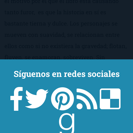
el motivo por el que el libro esta causando
tanto furor, es que la historia en sí es
bastante tierna y dulce. Los personajes se
mueven con suavidad, se relacionan entre
ellos como si no existiera la gravedad; flotan,
fluyen, se enamoran, sobreviven. Sin
embargo, esto sería algo reseñable para mi si
Síguenos en redes sociales
no hubiera leído este tipo de historia — y de
mejor calidad — cientos de veces. De hecho,
os aconsejo mil veces más
esta
.
A veces, es cuestión de leer más…