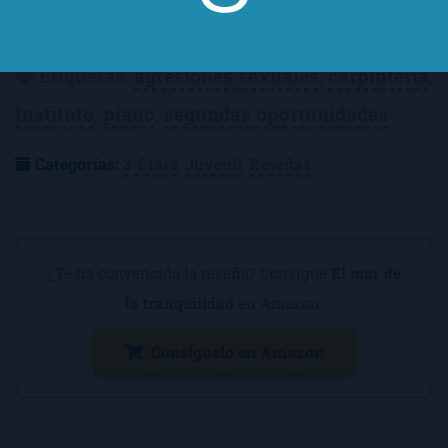
Etiquetas
:
agresiones sexuales
,
carpintería
,
Instituto
,
piano
,
segundas oportunidades
Categorías:
3-Stars
,
Juvenil
,
Reseñas
¿Te ha convencido la reseña? Consigue
El mar de
la tranquilidad
en Amazon:
Consíguelo en Amazon