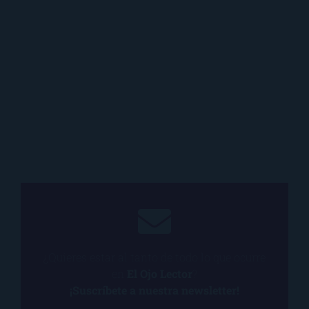
¿Quieres estar al tanto de todo lo que ocurre
en
El Ojo Lector
?
¡Suscríbete a nuestra newsletter!