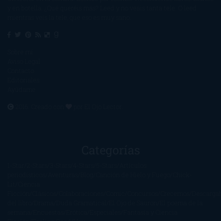
y en botella. ¿Qué queréis más? Leed y no veáis tanta tele. O leed
mientras veis la tele, que eso es muy sano.
Sobre mí
Aviso Legal
Contacto
Editoriales
Ayúdame
2016. Creado con
por
El Ojo Lector
.
Categorías
1-Star
2-Stars
3-Stars
4-Stars
5-Stars
Artículos
periodísticos
Aventuras
Blog
Canción de Hielo y Fuego
Chick-
Lit
Ciencia
Ficción
Clásicos
Colaboraciones
Comic
Concursos
Crecemos
Descarga
del libro
Drama
Duda Gramatical
El Ojo de Sauron
El poema de la
semana
Encuestas
Erótica
Especiales
Fantasía y Ciencia