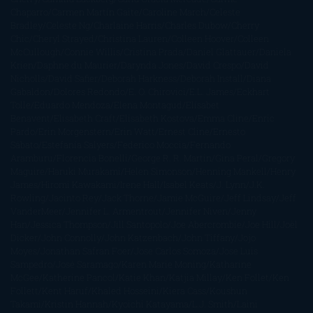
Chaparro
Carmen Martín Gaite
Caroline March
Celeste
Bradley
Celeste Ng
Charlaine Harris
Charles Dubow
Cherry
Chic
Cheryl Strayed
Christina Lauren
Colleen Hoover
Colleen
McCullough
Connie Willis
Cristina Prada
Daniel Glattauer
Daniela
Krien
Daphne du Maurier
Darynda Jones
David Crespo
David
Nicholls
David Safier
Deborah Harkness
Deborah Install
Diana
Gabaldon
Dolores Redondo
E. O. Chirovici
E.L. James
Eckhart
Tolle
Eduardo Mendoza
Elena Montagud
Elísabet
Benavent
Elisabeth Craft
Elisabeth Kostova
Emma Cline
Enric
Pardo
Erin Morgenstern
Erin Watt
Ernest Cline
Ernesto
Sábato
Estefanía Salyers
Federico Moccia
Fernando
Aramburu
Florencia Bonelli
George R. R. Martin
Gina Peral
Gregory
Maguire
Haruki Murakami
Helen Simonson
Henning Mankell
Henry
James
Hiromi Kawakami
Irene Hall
Isabel Keats
J. Lynn
J.K.
Rowling
Jacinto Rey
Jack Thorne
Jamie McGuire
Jeff Lindsay
Jeff
VanderMeer
Jennifer L. Armentrout
Jennifer Niven
Jenny
Han
Jessica Thompson
Jill Santopolo
Joe Abercrombie
Joe Hill
Joël
Dicker
John Connolly
John Katzenbach
John Tiffany
Jojo
Moyes
Jonathan Safran Foer
Jose Carlos Somoza
Jose Luis
Sampedro
José Saramago
Karen Marie Moning
Katharine
McGee
Katherine Pancol
Katie Khan
Katjia Millay
Ken Follet
Ken
Follett
Kent Haruf
Khaled Hosseini
Kiera Cass
Koushun
Takami
Kristin Hannah
Kyoichi Katayama
L.J. Smith
Laini