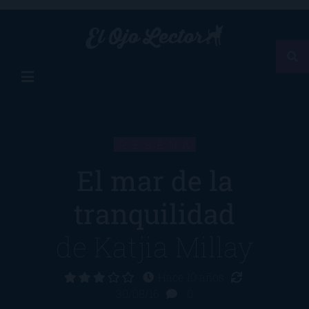
RESEÑA
El mar de la
tranquilidad
de
Katjia Millay
Hace 10 años
30/08/16
0