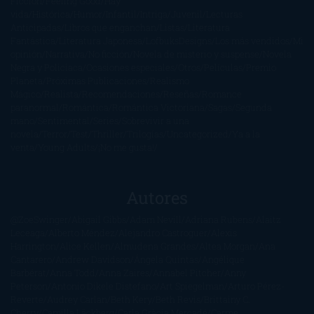
Ficción
Feeling Good
Hay
vida
Histórica
Humor
Infantil
Intriga
Juvenil
Lecturas
Anticipadas
Libros que enganchan
Listas
Literatura
Fantástica
Literatura Japonesa
LofbuksDesigns
Los más vendidos
Mi
opinión
Narrativa
No ficción
Novela de misterio y suspense
Novela
Negra y Policiaca
Ocasiones especiales
Otros
Películas
Premio
Planeta
Próximas Publicaciones
Realismo
Mágico
Realista
Recomendaciones
Reseñas
Romance
paranormal
Romántica
Romántica Victoriana
Sagas
Segunda
mano
Sentimental
Series
Sobrevivir a una
novela
Terror
Test
Thriller
Trilogías
Uncategorized
Ya a la
venta
Young Adults
¡No me gusta!
Autores
@ZoeSwinger
Abigail Gibbs
Adam Nevill
Adriana Rubens
Alaitz
Leceaga
Alberto Méndez
Alejandro Castroguer
Alexis
Harrington
Alice Kellen
Almudena Grandes
Altea Morgan
Ana
Cantarero
Andrew Davidson
Ángela Quintas
Angélique
Barbérat
Anna Todd
Anna Zaires
Annabel Pitcher
Anny
Peterson
Antonio Dikele Distefano
Art Spiegelman
Arturo Pérez-
Reverte
Audrey Carlan
Beth Kery
Beth Revis
Brittainy C.
Cherry
Camilla Läckberg
Carla Gràcia Mercadé
Carme