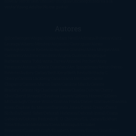
novela
Terror
Test
Thriller
Trilogías
Uncategorized
Ya a la
venta
Young Adults
¡No me gusta!
Autores
@ZoeSwinger
Abigail Gibbs
Adam Nevill
Adriana Rubens
Alaitz
Leceaga
Alberto Méndez
Alejandro Castroguer
Alexis
Harrington
Alice Kellen
Almudena Grandes
Altea Morgan
Ana
Cantarero
Andrew Davidson
Ángela Quintas
Angélique
Barbérat
Anna Todd
Anna Zaires
Annabel Pitcher
Anny
Peterson
Antonio Dikele Distefano
Art Spiegelman
Arturo Pérez-
Reverte
Audrey Carlan
Beth Kery
Beth Revis
Brittainy C.
Cherry
Camilla Läckberg
Carla Gràcia Mercadé
Carme
Chaparro
Carmen Martín Gaite
Caroline March
Celeste
Bradley
Celeste Ng
Charlaine Harris
Charles Dubow
Cherry
Chic
Cheryl Strayed
Christina Lauren
Colleen Hoover
Colleen
McCullough
Connie Willis
Cristina Prada
Daniel Glattauer
Daniela
Krien
Daphne du Maurier
Darynda Jones
David Crespo
David
Nicholls
David Safier
Deborah Harkness
Deborah Install
Diana
Gabaldon
Dolores Redondo
E. O. Chirovici
E.L. James
Eckhart
Tolle
Eduardo Mendoza
Elena Montagud
Elísabet
Benavent
Elisabeth Craft
Elisabeth Kostova
Emma Cline
Enric