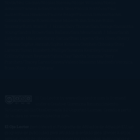
Novik
Neil Gaiman
Nicolas Barreau
Nicole Williams
Noelia
Amarillo
Pamela Aidan
Patrick Ness
Patrick Rothfuss
Paul
Auster
Paula Hawkins
Pauline Réage
Paullina Simons
Rachel
Gibson
Rainbow Rowell
Raine Miller
Robin Schone
Robin
Scoresby
Ruth Ware
S. J. Hooks
Sally Thorne
Sam Savage
Samantha
Young
Sandra Brown
Sara Ballarín
Sara Mesa
Sarah J. Maas
Sarah
Lark
Sarah MacLean
Saray García
Shari Lapena
Shea Olsen
Sherry
Thomas
Sophie Hannah
Sophie Kinsella
Stephen Chbosky
Stieg
Larsson
Susan Elizabeth Phillips
Susanna Kearsley
Suzanne
Collins
Sylvain Reynard
Sylvia Day
Tabitha Suzuma
Terry
Pratchett
Tracey Garvis Graves
Valerio Massimo Manfredi
Veronica
Rossi
Xuso Jones
Zahara
El Ojo Lector
by
www.elojolector.com
is licensed
under a
Creative Commons Reconocimiento-
NoComercial-SinObraDerivada 3.0 Unported License
. Creado a partir
de la obra en
www.elojolector.com
.
El Ojo Lector
participa en el Programa de Afiliados de Amazon EU, un
programa de publicidad para afiliados diseñado para ofrecer a sitios
web un modo de obtener comisiones por publicidad, publicitando e