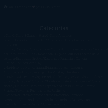
2016. Creado con
por
El Ojo Lector
.
Categorías
1-Star
2-Stars
3-Stars
4-Stars
5-Stars
Artículos
periodísticos
Aventuras
Blog
Canción de Hielo y Fuego
Chick-
Lit
Ciencia
Ficción
Clásicos
Colaboraciones
Comic
Concursos
Crecemos
Descarga
del libro
Drama
Duda Gramatical
El Ojo de Sauron
El poema de la
semana
Encuestas
Erótica
Especiales
Fantasía y Ciencia
Ficción
Feeling Good
Hay
vida
Histórica
Humor
Infantil
Intriga
Juvenil
Lecturas
Anticipadas
Libros que enganchan
Listas
Literatura
Fantástica
Literatura Japonesa
LofbuksDesigns
Los más vendidos
Mi
opinión
Narrativa
No ficción
Novela de misterio y suspense
Novela
Negra y Policiaca
Ocasiones especiales
Otros
Películas
Premio
Planeta
Próximas Publicaciones
Realismo
Mágico
Realista
Recomendaciones
Reseñas
Romance
paranormal
Romántica
Romántica Victoriana
Sagas
Segunda
mano
Sentimental
Series
Sobrevivir a una