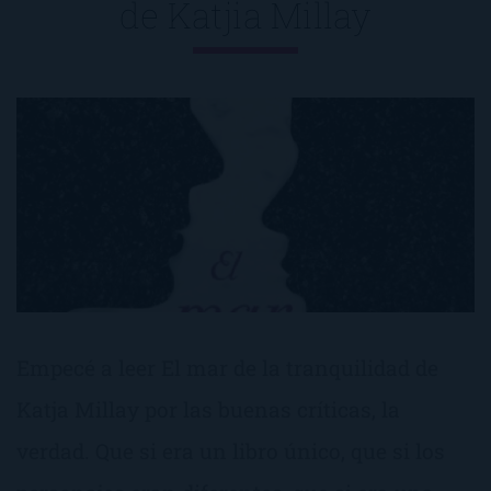
de
Katjia Millay
Empecé a leer El mar de la tranquilidad de
Katja Millay por las buenas críticas, la
verdad. Que si era un libro único, que si los