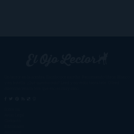
Un lector en la sombra. Escribo por escribir. Recomiendo libros. Blanco
y en botella. ¿Qué queréis más? Leed y no veáis tanta tele. O leed
mientras veis la tele, que eso es muy sano.
Sobre mí
Aviso Legal
Contacto
Editoriales
Ayúdame