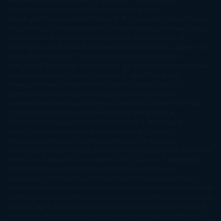
Pardo
Erin Morgenstern
Erin Watt
Ernest Cline
Ernesto
Sábato
Estefanía Salyers
Federico Moccia
Fernando
Aramburu
Florencia Bonelli
George R. R. Martin
Gina Peral
Gregory
Maguire
Haruki Murakami
Helen Simonson
Henning Mankell
Henry
James
Hiromi Kawakami
Irene Hall
Isabel Keats
J. Lynn
J.K.
Rowling
Jacinto Rey
Jack Thorne
Jamie McGuire
Jeff Lindsay
Jeff
VanderMeer
Jennifer L. Armentrout
Jennifer Niven
Jenny
Han
Jessica Thompson
Jill Santopolo
Joe Abercrombie
Joe Hill
Joël
Dicker
John Connolly
John Katzenbach
John Tiffany
Jojo
Moyes
Jonathan Safran Foer
Jose Carlos Somoza
Jose Luis
Sampedro
José Saramago
Karen Marie Moning
Katharine
McGee
Katherine Pancol
Katie Khan
Katjia Millay
Ken Follet
Ken
Follett
Kent Haruf
Khaled Hosseini
Kiera Cass
Koushun
Takami
Kristin Hannah
Kyoichi Katayama
L.J. Smith
Laini
Taylor
Laura Kinsale
Laura Norton
Laura Nuño
Laurell K.
Hamilton
Lauren Groff
Lauren Oliver
Lauren Willig
Leisa
Rayven
Lena Valenti
Leylah Attar
Liane Moriarty
Lidia Herbada
Lisa
Jewell
Lisa Kleypas
Lucía Etxebarria
Luz Gabás
M. J. Arlidge
M.C.
Andrews
Macarena Berlín
Malin Persson Giolito
Marcello
Simoni
María Dueñas
Marian Keyes
Marie Rutkoski
Mario Vagas
Llosa
Marta Estrada
Marta Francés
Marta Quintín
Max Brooks
Megan
Hart
Megan Maxwell
Mercedes Pinto Maldonado
Mia Sheridan
Milan
Kundera
Milly Johnson
Moderna de Pueblo
Mónica Carillo
Mónica
Gutiérrez
Mónica Vázquez
Naiara Domínguez
Nalini Singh
Naomi