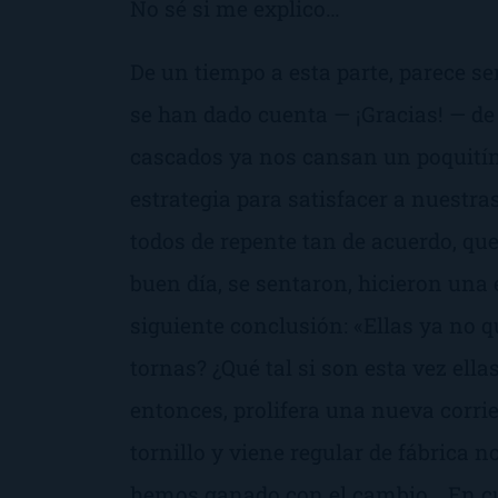
No sé si me explico…
De un tiempo a esta parte, parece se
se han dado cuenta —
¡Gracias!
— de 
cascados ya nos cansan un poquitín.
estrategia para satisfacer a nuestra
todos de repente tan de acuerdo, que
buen día, se sentaron, hicieron una 
siguiente conclusión: «
Ellas ya no q
tornas? ¿Qué tal si son esta vez ell
entonces, prolifera una nueva corrie
tornillo y viene regular de fábrica n
hemos ganado con el cambio… En cu