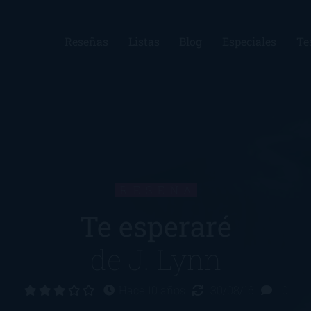
Reseñas
Listas
Blog
Especiales
Te
RESEÑA
Te esperaré
de
J. Lynn
Hace 10 años
30/08/16
0