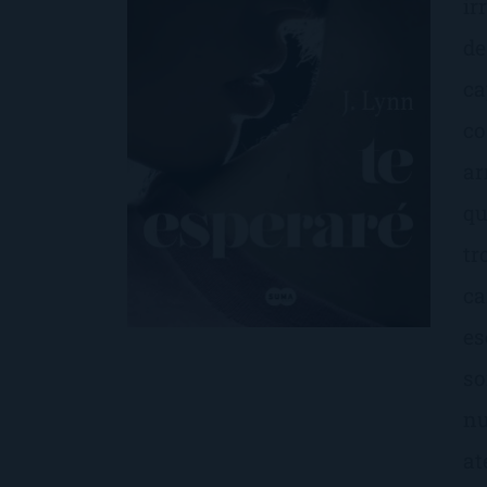
ir
de
ca
co
ar
qu
tr
ca
es
so
nu
at