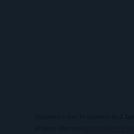
Comencé a leer
Te esperaré
de
J. Ly
el típico libro con
prota-malote-y-un