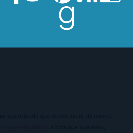
nn
suponiendo que encontraría, de nuevo,
-poco-perturbado
. Ahora que lo pienso,