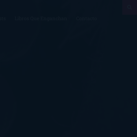
sts
Libros Que Enganchan
Contacto