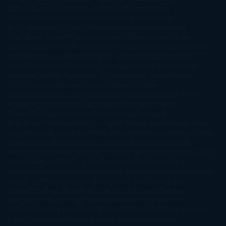
Cherry
Camilla Läckberg
Carla Gràcia Mercadé
Carme
Chaparro
Carmen Martín Gaite
Caroline March
Celeste
Bradley
Celeste Ng
Charlaine Harris
Charles Dubow
Cherry
Chic
Cheryl Strayed
Christina Lauren
Colleen Hoover
Colleen
McCullough
Connie Willis
Cristina Prada
Daniel Glattauer
Daniela
Krien
Daphne du Maurier
Darynda Jones
David Crespo
David
Nicholls
David Safier
Deborah Harkness
Deborah Install
Diana
Gabaldon
Dolores Redondo
E. O. Chirovici
E.L. James
Eckhart
Tolle
Eduardo Mendoza
Elena Montagud
Elísabet
Benavent
Elisabeth Craft
Elisabeth Kostova
Emma Cline
Enric
Pardo
Erin Morgenstern
Erin Watt
Ernest Cline
Ernesto
Sábato
Estefanía Salyers
Federico Moccia
Fernando
Aramburu
Florencia Bonelli
George R. R. Martin
Gina Peral
Gregory
Maguire
Haruki Murakami
Helen Simonson
Henning Mankell
Henry
James
Hiromi Kawakami
Irene Hall
Isabel Keats
J. Lynn
J.K.
Rowling
Jacinto Rey
Jack Thorne
Jamie McGuire
Jeff Lindsay
Jeff
VanderMeer
Jennifer L. Armentrout
Jennifer Niven
Jenny
Han
Jessica Thompson
Jill Santopolo
Joe Abercrombie
Joe Hill
Joël
Dicker
John Connolly
John Katzenbach
John Tiffany
Jojo
Moyes
Jonathan Safran Foer
Jose Carlos Somoza
Jose Luis
Sampedro
José Saramago
Karen Marie Moning
Katharine
McGee
Katherine Pancol
Katie Khan
Katjia Millay
Ken Follet
Ken
Follett
Kent Haruf
Khaled Hosseini
Kiera Cass
Koushun