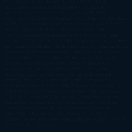
Takami
Kristin Hannah
Kyoichi Katayama
L.J. Smith
Laini
Taylor
Laura Kinsale
Laura Norton
Laura Nuño
Laurell K.
Hamilton
Lauren Groff
Lauren Oliver
Lauren Willig
Leisa
Rayven
Lena Valenti
Leylah Attar
Liane Moriarty
Lidia Herbada
Lisa
Jewell
Lisa Kleypas
Lucía Etxebarria
Luz Gabás
M. J. Arlidge
M.C.
Andrews
Macarena Berlín
Malin Persson Giolito
Marcello
Simoni
María Dueñas
Marian Keyes
Marie Rutkoski
Mario Vagas
Llosa
Marta Estrada
Marta Francés
Marta Quintín
Max Brooks
Megan
Hart
Megan Maxwell
Mercedes Pinto Maldonado
Mia Sheridan
Milan
Kundera
Milly Johnson
Moderna de Pueblo
Mónica Carillo
Mónica
Gutiérrez
Mónica Vázquez
Naiara Domínguez
Nalini Singh
Naomi
Novik
Neil Gaiman
Nicolas Barreau
Nicole Williams
Noelia
Amarillo
Pamela Aidan
Patrick Ness
Patrick Rothfuss
Paul
Auster
Paula Hawkins
Pauline Réage
Paullina Simons
Rachel
Gibson
Rainbow Rowell
Raine Miller
Robin Schone
Robin
Scoresby
Ruth Ware
S. J. Hooks
Sally Thorne
Sam Savage
Samantha
Young
Sandra Brown
Sara Ballarín
Sara Mesa
Sarah J. Maas
Sarah
Lark
Sarah MacLean
Saray García
Shari Lapena
Shea Olsen
Sherry
Thomas
Sophie Hannah
Sophie Kinsella
Stephen Chbosky
Stieg
Larsson
Susan Elizabeth Phillips
Susanna Kearsley
Suzanne
Collins
Sylvain Reynard
Sylvia Day
Tabitha Suzuma
Terry
Pratchett
Tracey Garvis Graves
Valerio Massimo Manfredi
Veronica
Rossi
Xuso Jones
Zahara