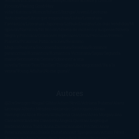
Ficción
Feeling Good
Hay
vida
Histórica
Humor
Infantil
Intriga
Juvenil
Lecturas
Anticipadas
Libros que enganchan
Listas
Literatura
Fantástica
Literatura Japonesa
LofbuksDesigns
Los más vendidos
Mi
opinión
Narrativa
No ficción
Novela de misterio y suspense
Novela
Negra y Policiaca
Ocasiones especiales
Otros
Películas
Premio
Planeta
Próximas Publicaciones
Realismo
Mágico
Realista
Recomendaciones
Reseñas
Romance
paranormal
Romántica
Romántica Victoriana
Sagas
Segunda
mano
Sentimental
Series
Sobrevivir a una
novela
Terror
Test
Thriller
Trilogías
Uncategorized
Ya a la
venta
Young Adults
¡No me gusta!
Autores
@ZoeSwinger
Abigail Gibbs
Adam Nevill
Adriana Rubens
Alaitz
Leceaga
Alberto Méndez
Alejandro Castroguer
Alexis
Harrington
Alice Kellen
Almudena Grandes
Altea Morgan
Ana
Cantarero
Andrew Davidson
Ángela Quintas
Angélique
Barbérat
Anna Todd
Anna Zaires
Annabel Pitcher
Anny
Peterson
Antonio Dikele Distefano
Art Spiegelman
Arturo Pérez-
Reverte
Audrey Carlan
Beth Kery
Beth Revis
Brittainy C.