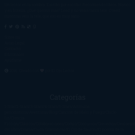
Un lector en la sombra. Escribo por escribir. Recomiendo libros. Blanco
y en botella. ¿Qué queréis más? Leed y no veáis tanta tele. O leed
mientras veis la tele, que eso es muy sano.
Sobre mí
Aviso Legal
Contacto
Editoriales
Ayúdame
2016. Creado con
por
El Ojo Lector
.
Categorías
1-Star
2-Stars
3-Stars
4-Stars
5-Stars
Artículos
periodísticos
Aventuras
Blog
Canción de Hielo y Fuego
Chick-
Lit
Ciencia
Ficción
Clásicos
Colaboraciones
Comic
Concursos
Crecemos
Descarga
del libro
Drama
Duda Gramatical
El Ojo de Sauron
El poema de la
semana
Encuestas
Erótica
Especiales
Fantasía y Ciencia