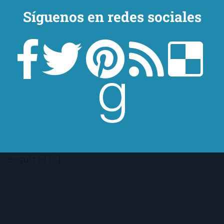
Síguenos en redes sociales
¿No sabes qué leer? ¿Buscas un libro que
vaya contigo? El Ojo Lector te lo pone fácil.
Prueba el nuevo Test Tu Libro Ideal que he
preparado y en unos minutos conocerás el
libro que desde hace mucho te estás
perdiendo. Luego, sólo tienes que comentar
tus resultados con nosotros, ¿te atreverás a
seguir el […]