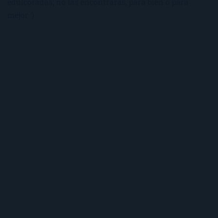
edulcoradas; no las encontrarás, para bien o para
mejor :)