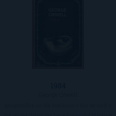
1984
George Orwell
[piopialo]Era un día luminoso y frío de abril y
los relojes daban las trece.[/piopialo] Winston