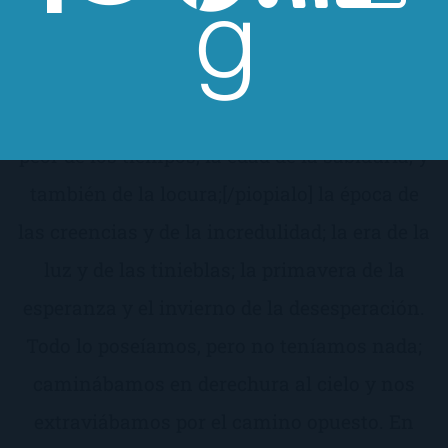
Historia de dos ciudades
Charles Dickens
[piopialo]Era el mejor de los tiempos, era el
peor de los tiempos, la edad de la sabiduría, y
también de la locura;[/piopialo] la época de
las creencias y de la incredulidad; la era de la
luz y de las tinieblas; la primavera de la
esperanza y el invierno de la desesperación.
Todo lo poseíamos, pero no teníamos nada;
caminábamos en derechura al cielo y nos
extraviábamos por el camino opuesto. En