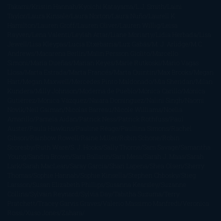
Takami
Kristin Hannah
Kyoichi Katayama
L.J. Smith
Laini
Taylor
Laura Kinsale
Laura Norton
Laura Nuño
Laurell K.
Hamilton
Lauren Groff
Lauren Oliver
Lauren Willig
Leisa
Rayven
Lena Valenti
Leylah Attar
Liane Moriarty
Lidia Herbada
Lisa
Jewell
Lisa Kleypas
Lucía Etxebarria
Luz Gabás
M. J. Arlidge
M.C.
Andrews
Macarena Berlín
Malin Persson Giolito
Marcello
Simoni
María Dueñas
Marian Keyes
Marie Rutkoski
Mario Vagas
Llosa
Marta Estrada
Marta Francés
Marta Quintín
Max Brooks
Megan
Hart
Megan Maxwell
Mercedes Pinto Maldonado
Mia Sheridan
Milan
Kundera
Milly Johnson
Moderna de Pueblo
Mónica Carillo
Mónica
Gutiérrez
Mónica Vázquez
Naiara Domínguez
Nalini Singh
Naomi
Novik
Neil Gaiman
Nicolas Barreau
Nicole Williams
Noelia
Amarillo
Pamela Aidan
Patrick Ness
Patrick Rothfuss
Paul
Auster
Paula Hawkins
Pauline Réage
Paullina Simons
Rachel
Gibson
Rainbow Rowell
Raine Miller
Robin Schone
Robin
Scoresby
Ruth Ware
S. J. Hooks
Sally Thorne
Sam Savage
Samantha
Young
Sandra Brown
Sara Ballarín
Sara Mesa
Sarah J. Maas
Sarah
Lark
Sarah MacLean
Saray García
Shari Lapena
Shea Olsen
Sherry
Thomas
Sophie Hannah
Sophie Kinsella
Stephen Chbosky
Stieg
Larsson
Susan Elizabeth Phillips
Susanna Kearsley
Suzanne
Collins
Sylvain Reynard
Sylvia Day
Tabitha Suzuma
Terry
Pratchett
Tracey Garvis Graves
Valerio Massimo Manfredi
Veronica
Rossi
Xuso Jones
Zahara