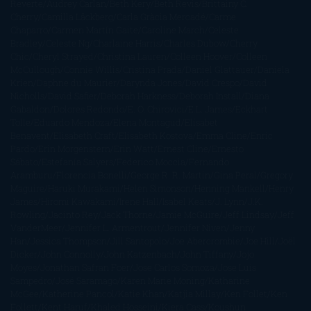
Reverte
Audrey Carlan
Beth Kery
Beth Revis
Brittainy C.
Cherry
Camilla Läckberg
Carla Gràcia Mercadé
Carme
Chaparro
Carmen Martín Gaite
Caroline March
Celeste
Bradley
Celeste Ng
Charlaine Harris
Charles Dubow
Cherry
Chic
Cheryl Strayed
Christina Lauren
Colleen Hoover
Colleen
McCullough
Connie Willis
Cristina Prada
Daniel Glattauer
Daniela
Krien
Daphne du Maurier
Darynda Jones
David Crespo
David
Nicholls
David Safier
Deborah Harkness
Deborah Install
Diana
Gabaldon
Dolores Redondo
E. O. Chirovici
E.L. James
Eckhart
Tolle
Eduardo Mendoza
Elena Montagud
Elísabet
Benavent
Elisabeth Craft
Elisabeth Kostova
Emma Cline
Enric
Pardo
Erin Morgenstern
Erin Watt
Ernest Cline
Ernesto
Sábato
Estefanía Salyers
Federico Moccia
Fernando
Aramburu
Florencia Bonelli
George R. R. Martin
Gina Peral
Gregory
Maguire
Haruki Murakami
Helen Simonson
Henning Mankell
Henry
James
Hiromi Kawakami
Irene Hall
Isabel Keats
J. Lynn
J.K.
Rowling
Jacinto Rey
Jack Thorne
Jamie McGuire
Jeff Lindsay
Jeff
VanderMeer
Jennifer L. Armentrout
Jennifer Niven
Jenny
Han
Jessica Thompson
Jill Santopolo
Joe Abercrombie
Joe Hill
Joël
Dicker
John Connolly
John Katzenbach
John Tiffany
Jojo
Moyes
Jonathan Safran Foer
Jose Carlos Somoza
Jose Luis
Sampedro
José Saramago
Karen Marie Moning
Katharine
McGee
Katherine Pancol
Katie Khan
Katjia Millay
Ken Follet
Ken
Follett
Kent Haruf
Khaled Hosseini
Kiera Cass
Koushun