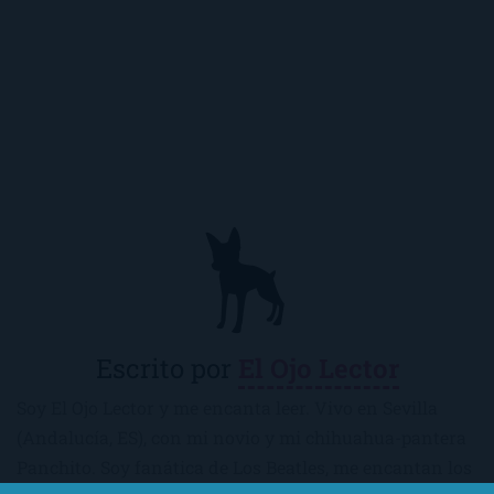
Escrito por
El Ojo Lector
Soy El Ojo Lector y me encanta leer. Vivo en Sevilla
(Andalucía, ES), con mi novio y mi chihuahua-pantera
Panchito. Soy fanática de Los Beatles, me encantan los