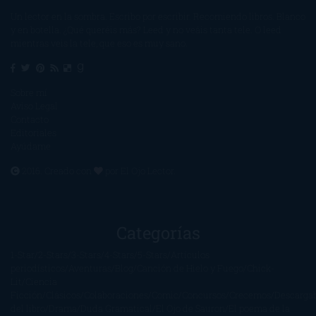
Un lector en la sombra. Escribo por escribir. Recomiendo libros. Blanco
y en botella. ¿Qué queréis más? Leed y no veáis tanta tele. O leed
mientras veis la tele, que eso es muy sano.
Sobre mí
Aviso Legal
Contacto
Editoriales
Ayúdame
2016. Creado con
por
El Ojo Lector
.
Categorías
1-Star
2-Stars
3-Stars
4-Stars
5-Stars
Artículos
periodísticos
Aventuras
Blog
Canción de Hielo y Fuego
Chick-
Lit
Ciencia
Ficción
Clásicos
Colaboraciones
Comic
Concursos
Crecemos
Descarga
del libro
Drama
Duda Gramatical
El Ojo de Sauron
El poema de la