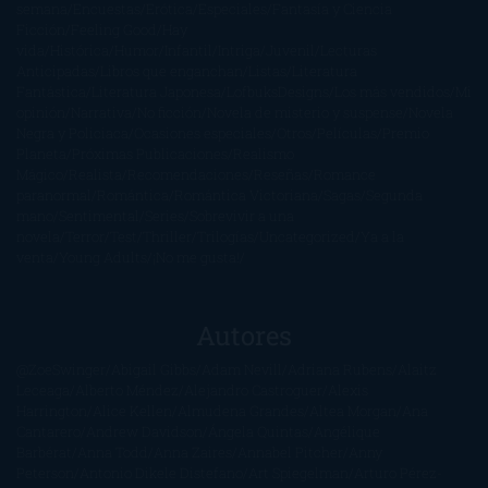
semana
Encuestas
Erótica
Especiales
Fantasía y Ciencia
Ficción
Feeling Good
Hay
vida
Histórica
Humor
Infantil
Intriga
Juvenil
Lecturas
Anticipadas
Libros que enganchan
Listas
Literatura
Fantástica
Literatura Japonesa
LofbuksDesigns
Los más vendidos
Mi
opinión
Narrativa
No ficción
Novela de misterio y suspense
Novela
Negra y Policiaca
Ocasiones especiales
Otros
Películas
Premio
Planeta
Próximas Publicaciones
Realismo
Mágico
Realista
Recomendaciones
Reseñas
Romance
paranormal
Romántica
Romántica Victoriana
Sagas
Segunda
mano
Sentimental
Series
Sobrevivir a una
novela
Terror
Test
Thriller
Trilogías
Uncategorized
Ya a la
venta
Young Adults
¡No me gusta!
Autores
@ZoeSwinger
Abigail Gibbs
Adam Nevill
Adriana Rubens
Alaitz
Leceaga
Alberto Méndez
Alejandro Castroguer
Alexis
Harrington
Alice Kellen
Almudena Grandes
Altea Morgan
Ana
Cantarero
Andrew Davidson
Ángela Quintas
Angélique
Barbérat
Anna Todd
Anna Zaires
Annabel Pitcher
Anny
Peterson
Antonio Dikele Distefano
Art Spiegelman
Arturo Pérez-