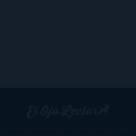
Un lector en la sombra. Escribo por escribir. Recomiendo libros. Blanco
y en botella. ¿Qué queréis más? Leed y no veáis tanta tele. O leed