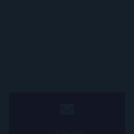
¿Quieres estar al tanto de todo lo que ocurre
en
El Ojo Lector
?