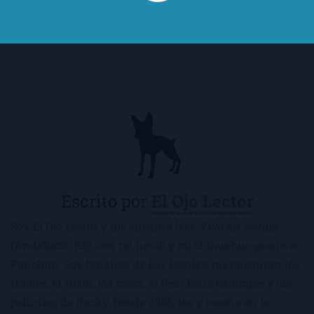
Escrito por
El Ojo Lector
Soy El Ojo Lector y me encanta leer. Vivo en Sevilla
(Andalucía, ES), con mi novio y mi chihuahua-pantera
Panchito. Soy fanática de Los Beatles, me encantan los
frijoles, el sushi, los macs, el Real Betis Balompié y las
películas de Rocky. Desde 2008, leo y reseño en la