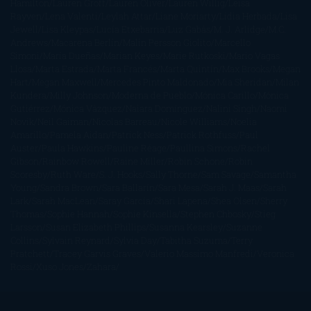
Hamilton
Lauren Groff
Lauren Oliver
Lauren Willig
Leisa
Rayven
Lena Valenti
Leylah Attar
Liane Moriarty
Lidia Herbada
Lisa
Jewell
Lisa Kleypas
Lucía Etxebarria
Luz Gabás
M. J. Arlidge
M.C.
Andrews
Macarena Berlín
Malin Persson Giolito
Marcello
Simoni
María Dueñas
Marian Keyes
Marie Rutkoski
Mario Vagas
Llosa
Marta Estrada
Marta Francés
Marta Quintín
Max Brooks
Megan
Hart
Megan Maxwell
Mercedes Pinto Maldonado
Mia Sheridan
Milan
Kundera
Milly Johnson
Moderna de Pueblo
Mónica Carillo
Mónica
Gutiérrez
Mónica Vázquez
Naiara Domínguez
Nalini Singh
Naomi
Novik
Neil Gaiman
Nicolas Barreau
Nicole Williams
Noelia
Amarillo
Pamela Aidan
Patrick Ness
Patrick Rothfuss
Paul
Auster
Paula Hawkins
Pauline Réage
Paullina Simons
Rachel
Gibson
Rainbow Rowell
Raine Miller
Robin Schone
Robin
Scoresby
Ruth Ware
S. J. Hooks
Sally Thorne
Sam Savage
Samantha
Young
Sandra Brown
Sara Ballarín
Sara Mesa
Sarah J. Maas
Sarah
Lark
Sarah MacLean
Saray García
Shari Lapena
Shea Olsen
Sherry
Thomas
Sophie Hannah
Sophie Kinsella
Stephen Chbosky
Stieg
Larsson
Susan Elizabeth Phillips
Susanna Kearsley
Suzanne
Collins
Sylvain Reynard
Sylvia Day
Tabitha Suzuma
Terry
Pratchett
Tracey Garvis Graves
Valerio Massimo Manfredi
Veronica
Rossi
Xuso Jones
Zahara