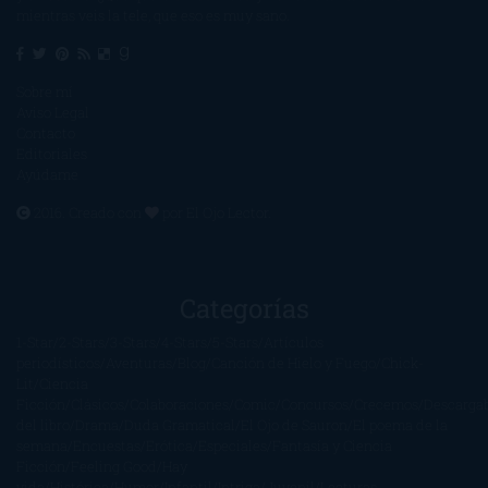
mientras veis la tele, que eso es muy sano.
Sobre mí
Aviso Legal
Contacto
Editoriales
Ayúdame
2016. Creado con
por
El Ojo Lector
.
Categorías
1-Star
2-Stars
3-Stars
4-Stars
5-Stars
Artículos
periodísticos
Aventuras
Blog
Canción de Hielo y Fuego
Chick-
Lit
Ciencia
Ficción
Clásicos
Colaboraciones
Comic
Concursos
Crecemos
Descarga
del libro
Drama
Duda Gramatical
El Ojo de Sauron
El poema de la
semana
Encuestas
Erótica
Especiales
Fantasía y Ciencia
Ficción
Feeling Good
Hay
vida
Histórica
Humor
Infantil
Intriga
Juvenil
Lecturas