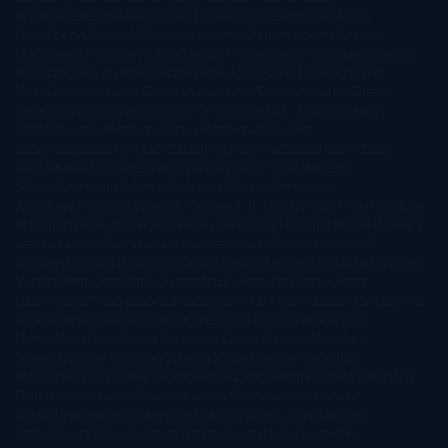
Bradley
Celeste Ng
Charlaine Harris
Charles Dubow
Cherry
Chic
Cheryl Strayed
Christina Lauren
Colleen Hoover
Colleen
McCullough
Connie Willis
Cristina Prada
Daniel Glattauer
Daniela
Krien
Daphne du Maurier
Darynda Jones
David Crespo
David
Nicholls
David Safier
Deborah Harkness
Deborah Install
Diana
Gabaldon
Dolores Redondo
E. O. Chirovici
E.L. James
Eckhart
Tolle
Eduardo Mendoza
Elena Montagud
Elísabet
Benavent
Elisabeth Craft
Elisabeth Kostova
Emma Cline
Enric
Pardo
Erin Morgenstern
Erin Watt
Ernest Cline
Ernesto
Sábato
Estefanía Salyers
Federico Moccia
Fernando
Aramburu
Florencia Bonelli
George R. R. Martin
Gina Peral
Gregory
Maguire
Haruki Murakami
Helen Simonson
Henning Mankell
Henry
James
Hiromi Kawakami
Irene Hall
Isabel Keats
J. Lynn
J.K.
Rowling
Jacinto Rey
Jack Thorne
Jamie McGuire
Jeff Lindsay
Jeff
VanderMeer
Jennifer L. Armentrout
Jennifer Niven
Jenny
Han
Jessica Thompson
Jill Santopolo
Joe Abercrombie
Joe Hill
Joël
Dicker
John Connolly
John Katzenbach
John Tiffany
Jojo
Moyes
Jonathan Safran Foer
Jose Carlos Somoza
Jose Luis
Sampedro
José Saramago
Karen Marie Moning
Katharine
McGee
Katherine Pancol
Katie Khan
Katjia Millay
Ken Follet
Ken
Follett
Kent Haruf
Khaled Hosseini
Kiera Cass
Koushun
Takami
Kristin Hannah
Kyoichi Katayama
L.J. Smith
Laini
Taylor
Laura Kinsale
Laura Norton
Laura Nuño
Laurell K.