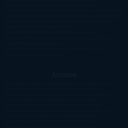
Anticipadas
Libros que enganchan
Listas
Literatura
Fantástica
Literatura Japonesa
LofbuksDesigns
Los más vendidos
Mi
opinión
Narrativa
No ficción
Novela de misterio y suspense
Novela
Negra y Policiaca
Ocasiones especiales
Otros
Películas
Premio
Planeta
Próximas Publicaciones
Realismo
Mágico
Realista
Recomendaciones
Reseñas
Romance
paranormal
Romántica
Romántica Victoriana
Sagas
Segunda
mano
Sentimental
Series
Sobrevivir a una
novela
Terror
Test
Thriller
Trilogías
Uncategorized
Ya a la
venta
Young Adults
¡No me gusta!
Autores
@ZoeSwinger
Abigail Gibbs
Adam Nevill
Adriana Rubens
Alaitz
Leceaga
Alberto Méndez
Alejandro Castroguer
Alexis
Harrington
Alice Kellen
Almudena Grandes
Altea Morgan
Ana
Cantarero
Andrew Davidson
Ángela Quintas
Angélique
Barbérat
Anna Todd
Anna Zaires
Annabel Pitcher
Anny
Peterson
Antonio Dikele Distefano
Art Spiegelman
Arturo Pérez-
Reverte
Audrey Carlan
Beth Kery
Beth Revis
Brittainy C.
Cherry
Camilla Läckberg
Carla Gràcia Mercadé
Carme
Chaparro
Carmen Martín Gaite
Caroline March
Celeste