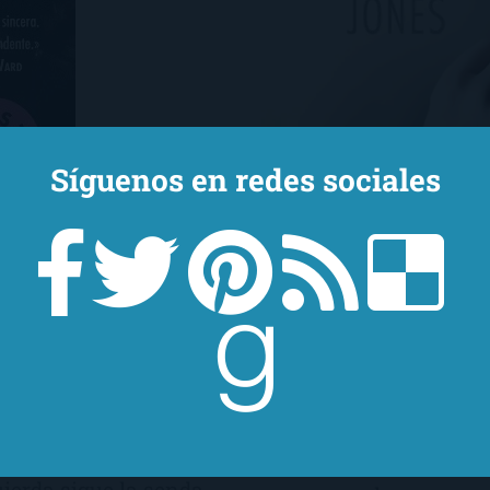
Síguenos en redes sociales
Lo primero que tengo 
la derecha es que, desp
convicción de que Dary
está profundamente pi
ovelas protagonizadas
escrito un libro demenc
n, como podéis
Pratchett, englobándol
ierda sigue la senda