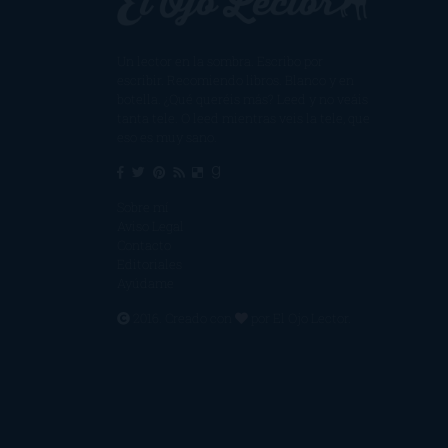
Un lector en la sombra. Escribo por
escribir. Recomiendo libros. Blanco y en
botella. ¿Qué queréis más? Leed y no veáis
tanta tele. O leed mientras veis la tele, que
eso es muy sano.
Sobre mí
Aviso Legal
Contacto
Editoriales
Ayúdame
2016. Creado con
por
El Ojo Lector
.