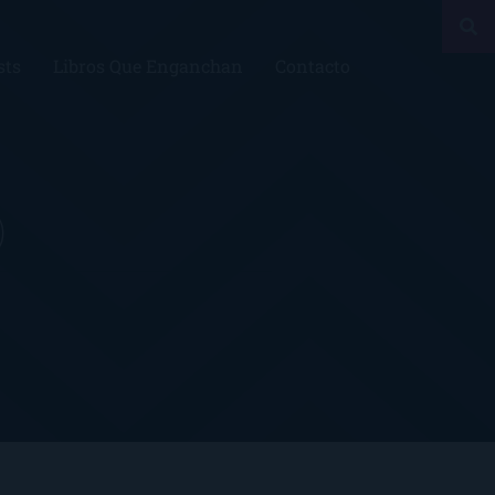
sts
Libros Que Enganchan
Contacto
)