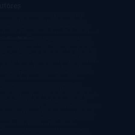
utores
oeSwinger
Abigail Gibbs
Adam Nevill
Adriana
bens
Alaitz Leceaga
Alberto Méndez
Alejandro
stroguer
Alexis Harrington
Alice Kellen
Almudena
andes
Altea Morgan
Ana Cantarero
Andrew Davidson
cargables
gela Quintas
Despúes
Angélique Barbérat
Anna Todd
Anna
res
Annabel Pitcher
Anny Peterson
Antonio Dikele
stefano
Art Spiegelman
Arturo Pérez-Reverte
Audrey
rlan
Beth Kery
Beth Revis
Brittainy C. Cherry
Camilla
ckberg
Carla Gràcia Mercadé
Carme Chaparro
Carmen
tín Gaite
Caroline March
Celeste Bradley
Celeste
Charlaine Harris
Charles Dubow
Cherry Chic
Cheryl
rayed
Christina Lauren
Colleen Hoover
Colleen
Cullough
Connie Willis
Cristina Prada
Daniel
ttauer
Daniela Krien
Daphne du Maurier
Darynda
nes
David Crespo
David Nicholls
David Safier
Deborah
rkness
Deborah Install
Diana Gabaldon
Dolores
dondo
E. O. Chirovici
E.L. James
Eckhart Tolle
Eduardo
ndoza
Elena Montagud
Elísabet Benavent
Elisabeth
ft
Elisabeth Kostova
Emma Cline
Enric Pardo
Erin
rgenstern
Erin Watt
Ernest Cline
Ernesto
bato
Estefanía Salyers
Federico Moccia
Fernando