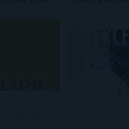
de
Darynda J
n tener su
as entregas que
Tercera tumba todo rect
ensidad. Por supuesto,
Darynda Jones que prot