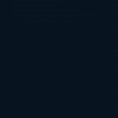
paranormal
Romántica
Romántica
Ar
Victoriana
Sagas
Segunda
Per
mano
Sentimental
Series
Sobrevivir a una
Si
novela
Terror
Test
Thriller
Trilogías
Uncategorized
Ya
Ka
a la venta
Young Adults
¡No me gusta!
Ro
Li
Ar
Th
Di
Tif
So
Mo
Kh
Ha
Ta
Sm
Nu
Oli
Att
Kl
An
Si
Va
Qu