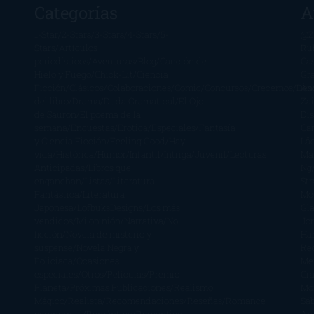
Categorías
A
1-Star
2-Stars
3-Stars
4-Stars
5-
@Z
Stars
Artículos
Ru
periodísticos
Aventuras
Blog
Canción de
Ca
Hielo y Fuego
Chick-Lit
Ciencia
Gr
Ficción
Clásicos
Colaboraciones
Comic
Concursos
Crecemos
Des
Án
del libro
Drama
Duda Gramatical
El Ojo
Zai
de Sauron
El poema de la
Di
semana
Encuestas
Erótica
Especiales
Fantasía
Ca
y Ciencia Ficción
Feeling Good
Hay
Lä
vida
Histórica
Humor
Infantil
Intriga
Juvenil
Lecturas
Mar
Anticipadas
Libros que
Ng
enganchan
Listas
Literatura
St
Fantástica
Literatura
Mc
Japonesa
LofbuksDesigns
Los más
Gla
vendidos
Mi opinión
Narrativa
No
Jo
ficción
Novela de misterio y
Ha
suspense
Novela Negra y
Re
Policiaca
Ocasiones
Me
especiales
Otros
Películas
Premio
Cra
Planeta
Próximas Publicaciones
Realismo
Mo
Mágico
Realista
Recomendaciones
Reseñas
Romance
Sá