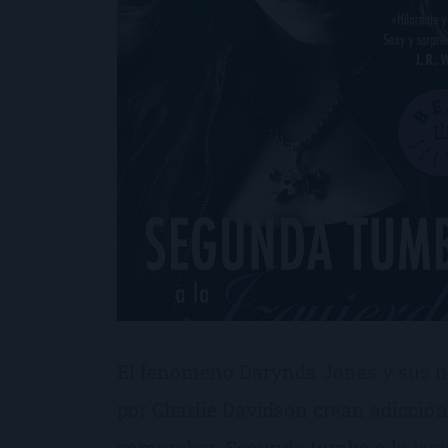
El fenómeno Darynda Jones y sus n
por Charlie Davidson crean adicció
comprobar. Segunda tumba a la izqu