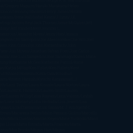
amburu
Florencia Bonelli
George R. R. Martin
Gina
al
Gregory Maguire
Haruki Murakami
Helen
monson
Henning Mankell
Henry James
Hiromi
wakami
Irene Hall
Isabel Keats
J. Lynn
J.K.
wling
Jacinto Rey
Jack Thorne
Jamie McGuire
Jeff
ndsay
Jeff VanderMeer
Jennifer L.
mentrout
Jennifer Niven
Jenny Han
Jessica
ompson
Jill Santopolo
Joe Abercrombie
Joe Hill
Joël
cker
John Connolly
John Katzenbach
John
fany
Jojo Moyes
Jonathan Safran Foer
Jose Carlos
moza
Jose Luis Sampedro
José Saramago
Karen Marie
ning
Katharine McGee
Katherine Pancol
Katie
an
Katjia Millay
Ken Follet
Ken Follett
Kent
ruf
Khaled Hosseini
Kiera Cass
Koushun
kami
Kristin Hannah
Kyoichi Katayama
L.J.
ith
Laini Taylor
Laura Kinsale
Laura Norton
Laura
ño
Laurell K. Hamilton
Lauren Groff
Lauren
ver
Lauren Willig
Leisa Rayven
Lena Valenti
Leylah
ar
Liane Moriarty
Lidia Herbada
Lisa Jewell
Lisa
eypas
Lucía Etxebarria
Luz Gabás
M. J. Arlidge
M.C.
drews
Macarena Berlín
Malin Persson Giolito
Marcello
moni
María Dueñas
Marian Keyes
Marie Rutkoski
Mario
gas Llosa
Marta Estrada
Marta Francés
Marta
intín
Max Brooks
Megan Hart
Megan