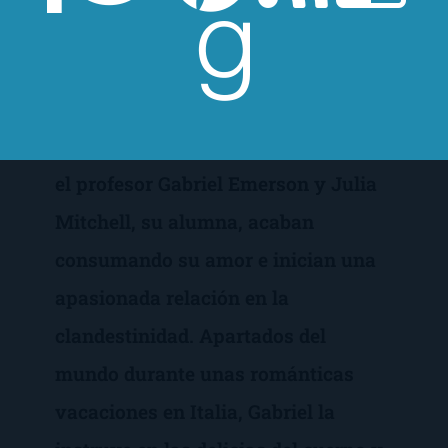
más movimiento pélvico que en la primera
entrega.
Tras varios meses de espera,
el profesor Gabriel Emerson y Julia
Mitchell, su alumna, acaban
consumando su amor e inician una
apasionada relación en la
clandestinidad. Apartados del
mundo durante unas románticas
vacaciones en Italia, Gabriel la