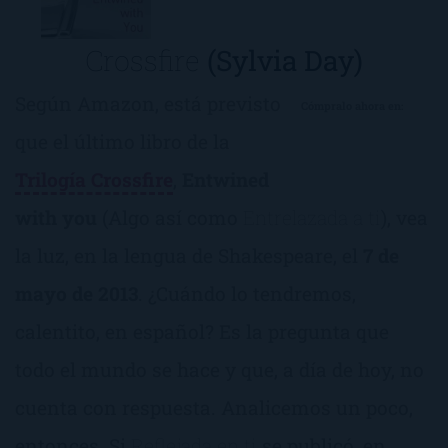
Crossfire
(Sylvia Day)
Según Amazon, está previsto
Cómpralo ahora en:
que el último libro de la
Trilogía Crossfire
,
Entwined
with you
(Algo así como
Entrelazada a ti
), vea
la luz, en la lengua de Shakespeare, el
7 de
mayo de 2013
. ¿Cuándo lo tendremos,
calentito, en español? Es la pregunta que
todo el mundo se hace y que, a día de hoy, no
cuenta con respuesta. Analicemos un poco,
entonces. Si
Reflejada en ti
se publicó, en