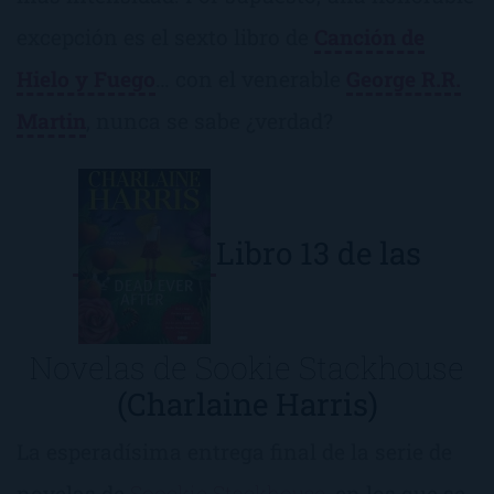
excepción es el sexto libro de
Canción de
Hielo y Fuego
… con el venerable
George R.R.
Martin
, nunca se sabe ¿verdad?
Libro 13 de las
Novelas de Sookie Stackhouse
(Charlaine Harris)
La esperadísima entrega final de la serie de
novelas de
Soockie Stackhouse
, en los que se