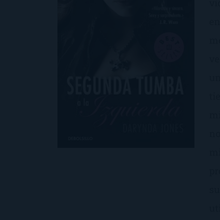
vi
en
me
ve
un
ti
mi
no
mi
pr
su
ut