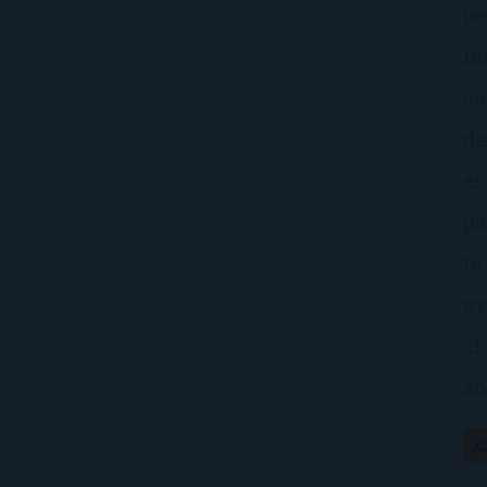
pe
ma
si
de
es
pa
te
av
ch
so
¡