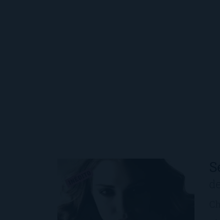
S
d
Ch