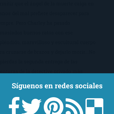
rmitir que el ángel de la muerte caiga en
nos del mal prefiere desaparecer para
empre. Pero Charley ha pasado
masiados buenos ratos con ese
pléndido, maravilloso y escultural cuerpo
ra cruzarse de brazos y dejarlo morir...No
 pierdas la segunda entrega de las
enturas de la detective privado más
ispeante y de su alma gemela... y
Síguenos en redes sociales
brenatural.
Consíguelo aquí!