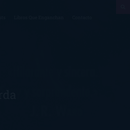
sts
Libros Que Enganchan
Contacto
rda