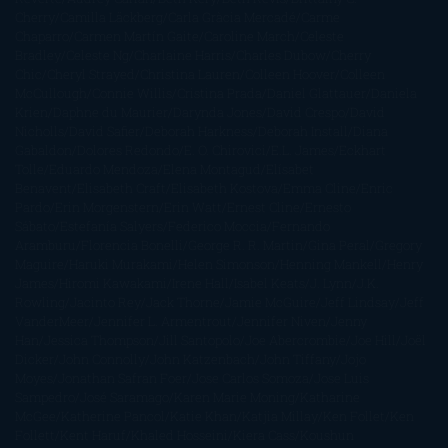
Cherry
Camilla Läckberg
Carla Gràcia Mercadé
Carme
Chaparro
Carmen Martín Gaite
Caroline March
Celeste
Bradley
Celeste Ng
Charlaine Harris
Charles Dubow
Cherry
Chic
Cheryl Strayed
Christina Lauren
Colleen Hoover
Colleen
McCullough
Connie Willis
Cristina Prada
Daniel Glattauer
Daniela
Krien
Daphne du Maurier
Darynda Jones
David Crespo
David
Nicholls
David Safier
Deborah Harkness
Deborah Install
Diana
Gabaldon
Dolores Redondo
E. O. Chirovici
E.L. James
Eckhart
Tolle
Eduardo Mendoza
Elena Montagud
Elísabet
Benavent
Elisabeth Craft
Elisabeth Kostova
Emma Cline
Enric
Pardo
Erin Morgenstern
Erin Watt
Ernest Cline
Ernesto
Sábato
Estefanía Salyers
Federico Moccia
Fernando
Aramburu
Florencia Bonelli
George R. R. Martin
Gina Peral
Gregory
Maguire
Haruki Murakami
Helen Simonson
Henning Mankell
Henry
James
Hiromi Kawakami
Irene Hall
Isabel Keats
J. Lynn
J.K.
Rowling
Jacinto Rey
Jack Thorne
Jamie McGuire
Jeff Lindsay
Jeff
VanderMeer
Jennifer L. Armentrout
Jennifer Niven
Jenny
Han
Jessica Thompson
Jill Santopolo
Joe Abercrombie
Joe Hill
Joël
Dicker
John Connolly
John Katzenbach
John Tiffany
Jojo
Moyes
Jonathan Safran Foer
Jose Carlos Somoza
Jose Luis
Sampedro
José Saramago
Karen Marie Moning
Katharine
McGee
Katherine Pancol
Katie Khan
Katjia Millay
Ken Follet
Ken
Follett
Kent Haruf
Khaled Hosseini
Kiera Cass
Koushun