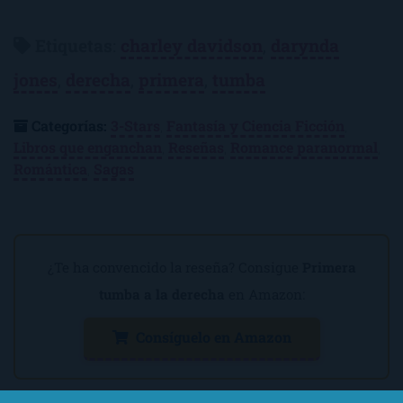
Etiquetas
:
charley davidson
,
darynda
jones
,
derecha
,
primera
,
tumba
Categorías:
3-Stars
,
Fantasía y Ciencia Ficción
,
Libros que enganchan
,
Reseñas
,
Romance paranormal
,
Romántica
,
Sagas
¿Te ha convencido la reseña? Consigue
Primera
tumba a la derecha
en Amazon:
Consíguelo en Amazon