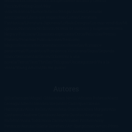
semana
Encuestas
Erótica
Especiales
Fantasía y Ciencia
Ficción
Feeling Good
Hay
vida
Histórica
Humor
Infantil
Intriga
Juvenil
Lecturas
Anticipadas
Libros que enganchan
Listas
Literatura
Fantástica
Literatura Japonesa
LofbuksDesigns
Los más vendidos
Mi
opinión
Narrativa
No ficción
Novela de misterio y suspense
Novela
Negra y Policiaca
Ocasiones especiales
Otros
Películas
Premio
Planeta
Próximas Publicaciones
Realismo
Mágico
Realista
Recomendaciones
Reseñas
Romance
paranormal
Romántica
Romántica Victoriana
Sagas
Segunda
mano
Sentimental
Series
Sobrevivir a una
novela
Terror
Test
Thriller
Trilogías
Uncategorized
Ya a la
venta
Young Adults
¡No me gusta!
Autores
@ZoeSwinger
Abigail Gibbs
Adam Nevill
Adriana Rubens
Alaitz
Leceaga
Alberto Méndez
Alejandro Castroguer
Alexis
Harrington
Alice Kellen
Almudena Grandes
Altea Morgan
Ana
Cantarero
Andrew Davidson
Ángela Quintas
Angélique
Barbérat
Anna Todd
Anna Zaires
Annabel Pitcher
Anny
Peterson
Antonio Dikele Distefano
Art Spiegelman
Arturo Pérez-
Reverte
Audrey Carlan
Beth Kery
Beth Revis
Brittainy C.