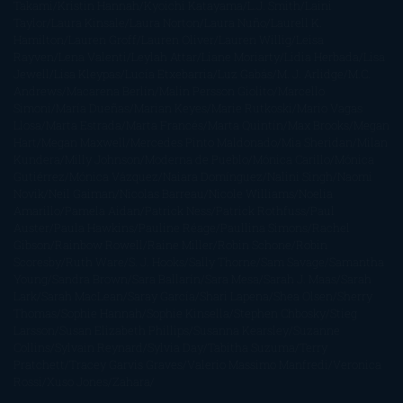
Takami
Kristin Hannah
Kyoichi Katayama
L.J. Smith
Laini
Taylor
Laura Kinsale
Laura Norton
Laura Nuño
Laurell K.
Hamilton
Lauren Groff
Lauren Oliver
Lauren Willig
Leisa
Rayven
Lena Valenti
Leylah Attar
Liane Moriarty
Lidia Herbada
Lisa
Jewell
Lisa Kleypas
Lucía Etxebarria
Luz Gabás
M. J. Arlidge
M.C.
Andrews
Macarena Berlín
Malin Persson Giolito
Marcello
Simoni
María Dueñas
Marian Keyes
Marie Rutkoski
Mario Vagas
Llosa
Marta Estrada
Marta Francés
Marta Quintín
Max Brooks
Megan
Hart
Megan Maxwell
Mercedes Pinto Maldonado
Mia Sheridan
Milan
Kundera
Milly Johnson
Moderna de Pueblo
Mónica Carillo
Mónica
Gutiérrez
Mónica Vázquez
Naiara Domínguez
Nalini Singh
Naomi
Novik
Neil Gaiman
Nicolas Barreau
Nicole Williams
Noelia
Amarillo
Pamela Aidan
Patrick Ness
Patrick Rothfuss
Paul
Auster
Paula Hawkins
Pauline Réage
Paullina Simons
Rachel
Gibson
Rainbow Rowell
Raine Miller
Robin Schone
Robin
Scoresby
Ruth Ware
S. J. Hooks
Sally Thorne
Sam Savage
Samantha
Young
Sandra Brown
Sara Ballarín
Sara Mesa
Sarah J. Maas
Sarah
Lark
Sarah MacLean
Saray García
Shari Lapena
Shea Olsen
Sherry
Thomas
Sophie Hannah
Sophie Kinsella
Stephen Chbosky
Stieg
Larsson
Susan Elizabeth Phillips
Susanna Kearsley
Suzanne
Collins
Sylvain Reynard
Sylvia Day
Tabitha Suzuma
Terry
Pratchett
Tracey Garvis Graves
Valerio Massimo Manfredi
Veronica
Rossi
Xuso Jones
Zahara