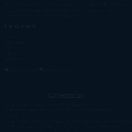
Un lector en la sombra. Escribo por escribir. Recomiendo libros. Blanco
y en botella. ¿Qué queréis más? Leed y no veáis tanta tele. O leed
mientras veis la tele, que eso es muy sano.
Sobre mí
Aviso Legal
Contacto
Editoriales
Ayúdame
2016. Creado con
por
El Ojo Lector
.
Categorías
1-Star
2-Stars
3-Stars
4-Stars
5-Stars
Artículos
periodísticos
Aventuras
Blog
Canción de Hielo y Fuego
Chick-
Lit
Ciencia
Ficción
Clásicos
Colaboraciones
Comic
Concursos
Crecemos
Descarga
del libro
Drama
Duda Gramatical
El Ojo de Sauron
El poema de la