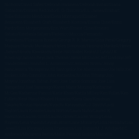
Nicholls
David Safier
Deborah Harkness
Deborah Install
Diana
Gabaldon
Dolores Redondo
E. O. Chirovici
E.L. James
Eckhart
Tolle
Eduardo Mendoza
Elena Montagud
Elísabet
Benavent
Elisabeth Craft
Elisabeth Kostova
Emma Cline
Enric
Pardo
Erin Morgenstern
Erin Watt
Ernest Cline
Ernesto
Sábato
Estefanía Salyers
Federico Moccia
Fernando
Aramburu
Florencia Bonelli
George R. R. Martin
Gina Peral
Gregory
Maguire
Haruki Murakami
Helen Simonson
Henning Mankell
Henry
James
Hiromi Kawakami
Irene Hall
Isabel Keats
J. Lynn
J.K.
Rowling
Jacinto Rey
Jack Thorne
Jamie McGuire
Jeff Lindsay
Jeff
VanderMeer
Jennifer L. Armentrout
Jennifer Niven
Jenny
Han
Jessica Thompson
Jill Santopolo
Joe Abercrombie
Joe Hill
Joël
Dicker
John Connolly
John Katzenbach
John Tiffany
Jojo
Moyes
Jonathan Safran Foer
Jose Carlos Somoza
Jose Luis
Sampedro
José Saramago
Karen Marie Moning
Katharine
McGee
Katherine Pancol
Katie Khan
Katjia Millay
Ken Follet
Ken
Follett
Kent Haruf
Khaled Hosseini
Kiera Cass
Koushun
Takami
Kristin Hannah
Kyoichi Katayama
L.J. Smith
Laini
Taylor
Laura Kinsale
Laura Norton
Laura Nuño
Laurell K.
Hamilton
Lauren Groff
Lauren Oliver
Lauren Willig
Leisa
Rayven
Lena Valenti
Leylah Attar
Liane Moriarty
Lidia Herbada
Lisa
Jewell
Lisa Kleypas
Lucía Etxebarria
Luz Gabás
M. J. Arlidge
M.C.
Andrews
Macarena Berlín
Malin Persson Giolito
Marcello