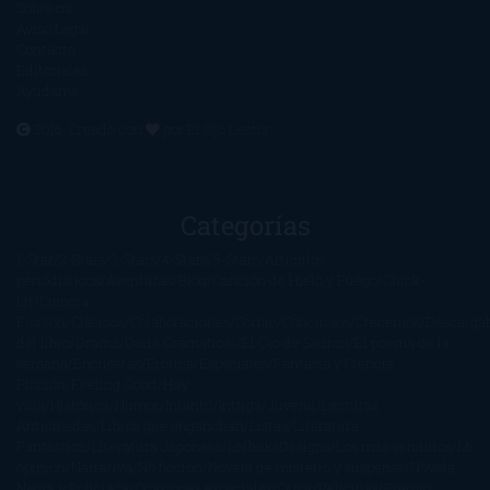
Sobre mí
Aviso Legal
Contacto
Editoriales
Ayúdame
2016. Creado con
por
El Ojo Lector
.
Categorías
1-Star
2-Stars
3-Stars
4-Stars
5-Stars
Artículos
periodísticos
Aventuras
Blog
Canción de Hielo y Fuego
Chick-
Lit
Ciencia
Ficción
Clásicos
Colaboraciones
Comic
Concursos
Crecemos
Descarga
del libro
Drama
Duda Gramatical
El Ojo de Sauron
El poema de la
semana
Encuestas
Erótica
Especiales
Fantasía y Ciencia
Ficción
Feeling Good
Hay
vida
Histórica
Humor
Infantil
Intriga
Juvenil
Lecturas
Anticipadas
Libros que enganchan
Listas
Literatura
Fantástica
Literatura Japonesa
LofbuksDesigns
Los más vendidos
Mi
opinión
Narrativa
No ficción
Novela de misterio y suspense
Novela
Negra y Policiaca
Ocasiones especiales
Otros
Películas
Premio