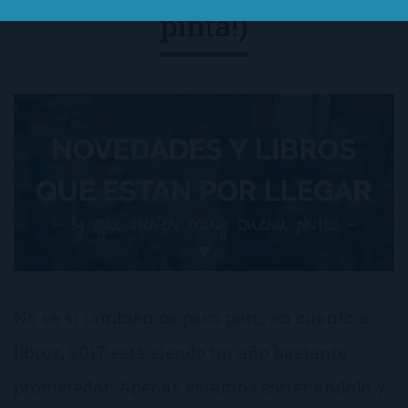
pinta!)
No sé si también os pasa pero, en cuanto a
libros, 2017 está siendo un año bastante
prometedor. Apenas estamos estrenándolo y