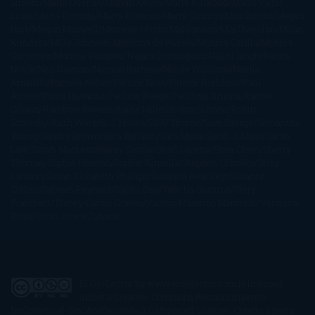
Simoni
María Dueñas
Marian Keyes
Marie Rutkoski
Mario Vagas
Llosa
Marta Estrada
Marta Francés
Marta Quintín
Max Brooks
Megan
Hart
Megan Maxwell
Mercedes Pinto Maldonado
Mia Sheridan
Milan
Kundera
Milly Johnson
Moderna de Pueblo
Mónica Carillo
Mónica
Gutiérrez
Mónica Vázquez
Naiara Domínguez
Nalini Singh
Naomi
Novik
Neil Gaiman
Nicolas Barreau
Nicole Williams
Noelia
Amarillo
Pamela Aidan
Patrick Ness
Patrick Rothfuss
Paul
Auster
Paula Hawkins
Pauline Réage
Paullina Simons
Rachel
Gibson
Rainbow Rowell
Raine Miller
Robin Schone
Robin
Scoresby
Ruth Ware
S. J. Hooks
Sally Thorne
Sam Savage
Samantha
Young
Sandra Brown
Sara Ballarín
Sara Mesa
Sarah J. Maas
Sarah
Lark
Sarah MacLean
Saray García
Shari Lapena
Shea Olsen
Sherry
Thomas
Sophie Hannah
Sophie Kinsella
Stephen Chbosky
Stieg
Larsson
Susan Elizabeth Phillips
Susanna Kearsley
Suzanne
Collins
Sylvain Reynard
Sylvia Day
Tabitha Suzuma
Terry
Pratchett
Tracey Garvis Graves
Valerio Massimo Manfredi
Veronica
Rossi
Xuso Jones
Zahara
El Ojo Lector
by
www.elojolector.com
is licensed
under a
Creative Commons Reconocimiento-
NoComercial-SinObraDerivada 3.0 Unported License
. Creado a partir