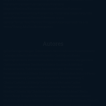
Planeta
Próximas Publicaciones
Realismo
Mágico
Realista
Recomendaciones
Reseñas
Romance
paranormal
Romántica
Romántica Victoriana
Sagas
Segunda
mano
Sentimental
Series
Sobrevivir a una
novela
Terror
Test
Thriller
Trilogías
Uncategorized
Ya a la
venta
Young Adults
¡No me gusta!
Autores
@ZoeSwinger
Abigail Gibbs
Adam Nevill
Adriana Rubens
Alaitz
Leceaga
Alberto Méndez
Alejandro Castroguer
Alexis
Harrington
Alice Kellen
Almudena Grandes
Altea Morgan
Ana
Cantarero
Andrew Davidson
Ángela Quintas
Angélique
Barbérat
Anna Todd
Anna Zaires
Annabel Pitcher
Anny
Peterson
Antonio Dikele Distefano
Art Spiegelman
Arturo Pérez-
Reverte
Audrey Carlan
Beth Kery
Beth Revis
Brittainy C.
Cherry
Camilla Läckberg
Carla Gràcia Mercadé
Carme
Chaparro
Carmen Martín Gaite
Caroline March
Celeste
Bradley
Celeste Ng
Charlaine Harris
Charles Dubow
Cherry
Chic
Cheryl Strayed
Christina Lauren
Colleen Hoover
Colleen
McCullough
Connie Willis
Cristina Prada
Daniel Glattauer
Daniela
Krien
Daphne du Maurier
Darynda Jones
David Crespo
David