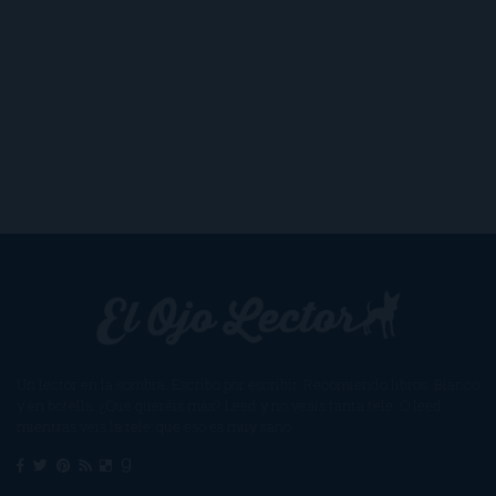
Un lector en la sombra. Escribo por escribir. Recomiendo libros. Blanco
y en botella. ¿Qué queréis más? Leed y no veáis tanta tele. O leed
mientras veis la tele, que eso es muy sano.