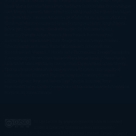
Simoni
María Dueñas
Marian Keyes
Marie Rutkoski
Mario Vagas
Llosa
Marta Estrada
Marta Francés
Marta Quintín
Max Brooks
Megan
Hart
Megan Maxwell
Mercedes Pinto Maldonado
Mia Sheridan
Milan
Kundera
Milly Johnson
Moderna de Pueblo
Mónica Carillo
Mónica
Gutiérrez
Mónica Vázquez
Naiara Domínguez
Nalini Singh
Naomi
Novik
Neil Gaiman
Nicolas Barreau
Nicole Williams
Noelia
Amarillo
Pamela Aidan
Patrick Ness
Patrick Rothfuss
Paul
Auster
Paula Hawkins
Pauline Réage
Paullina Simons
Rachel
Gibson
Rainbow Rowell
Raine Miller
Robin Schone
Robin
Scoresby
Ruth Ware
S. J. Hooks
Sally Thorne
Sam Savage
Samantha
Young
Sandra Brown
Sara Ballarín
Sara Mesa
Sarah J. Maas
Sarah
Lark
Sarah MacLean
Saray García
Shari Lapena
Shea Olsen
Sherry
Thomas
Sophie Hannah
Sophie Kinsella
Stephen Chbosky
Stieg
Larsson
Susan Elizabeth Phillips
Susanna Kearsley
Suzanne
Collins
Sylvain Reynard
Sylvia Day
Tabitha Suzuma
Terry
Pratchett
Tracey Garvis Graves
Valerio Massimo Manfredi
Veronica
Rossi
Xuso Jones
Zahara
El Ojo Lector
by
www.elojolector.com
is licensed
under a
Creative Commons Reconocimiento-
NoComercial-SinObraDerivada 3.0 Unported License
. Creado a partir