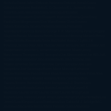
Nicholls
David Safier
Deborah Harkness
Deborah Install
Diana
Gabaldon
Dolores Redondo
E. O. Chirovici
E.L. James
Eckhart
Tolle
Eduardo Mendoza
Elena Montagud
Elísabet
Benavent
Elisabeth Craft
Elisabeth Kostova
Emma Cline
Enric
Pardo
Erin Morgenstern
Erin Watt
Ernest Cline
Ernesto
Sábato
Estefanía Salyers
Federico Moccia
Fernando
Aramburu
Florencia Bonelli
George R. R. Martin
Gina Peral
Gregory
Maguire
Haruki Murakami
Helen Simonson
Henning Mankell
Henry
James
Hiromi Kawakami
Irene Hall
Isabel Keats
J. Lynn
J.K.
Rowling
Jacinto Rey
Jack Thorne
Jamie McGuire
Jeff Lindsay
Jeff
VanderMeer
Jennifer L. Armentrout
Jennifer Niven
Jenny
Han
Jessica Thompson
Jill Santopolo
Joe Abercrombie
Joe Hill
Joël
Dicker
John Connolly
John Katzenbach
John Tiffany
Jojo
Moyes
Jonathan Safran Foer
Jose Carlos Somoza
Jose Luis
Sampedro
José Saramago
Karen Marie Moning
Katharine
McGee
Katherine Pancol
Katie Khan
Katjia Millay
Ken Follet
Ken
Follett
Kent Haruf
Khaled Hosseini
Kiera Cass
Koushun
Takami
Kristin Hannah
Kyoichi Katayama
L.J. Smith
Laini
Taylor
Laura Kinsale
Laura Norton
Laura Nuño
Laurell K.
Hamilton
Lauren Groff
Lauren Oliver
Lauren Willig
Leisa
Rayven
Lena Valenti
Leylah Attar
Liane Moriarty
Lidia Herbada
Lisa
Jewell
Lisa Kleypas
Lucía Etxebarria
Luz Gabás
M. J. Arlidge
M.C.
Andrews
Macarena Berlín
Malin Persson Giolito
Marcello