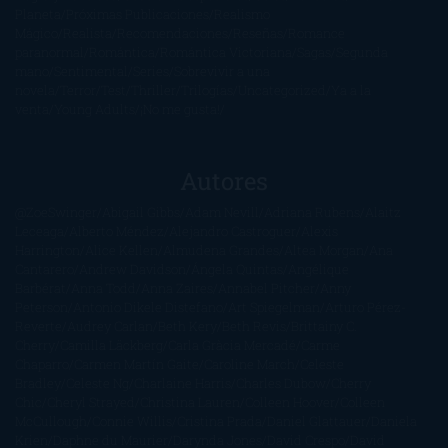
Planeta
Próximas Publicaciones
Realismo
Mágico
Realista
Recomendaciones
Reseñas
Romance
paranormal
Romántica
Romántica Victoriana
Sagas
Segunda
mano
Sentimental
Series
Sobrevivir a una
novela
Terror
Test
Thriller
Trilogías
Uncategorized
Ya a la
venta
Young Adults
¡No me gusta!
Autores
@ZoeSwinger
Abigail Gibbs
Adam Nevill
Adriana Rubens
Alaitz
Leceaga
Alberto Méndez
Alejandro Castroguer
Alexis
Harrington
Alice Kellen
Almudena Grandes
Altea Morgan
Ana
Cantarero
Andrew Davidson
Ángela Quintas
Angélique
Barbérat
Anna Todd
Anna Zaires
Annabel Pitcher
Anny
Peterson
Antonio Dikele Distefano
Art Spiegelman
Arturo Pérez-
Reverte
Audrey Carlan
Beth Kery
Beth Revis
Brittainy C.
Cherry
Camilla Läckberg
Carla Gràcia Mercadé
Carme
Chaparro
Carmen Martín Gaite
Caroline March
Celeste
Bradley
Celeste Ng
Charlaine Harris
Charles Dubow
Cherry
Chic
Cheryl Strayed
Christina Lauren
Colleen Hoover
Colleen
McCullough
Connie Willis
Cristina Prada
Daniel Glattauer
Daniela
Krien
Daphne du Maurier
Darynda Jones
David Crespo
David