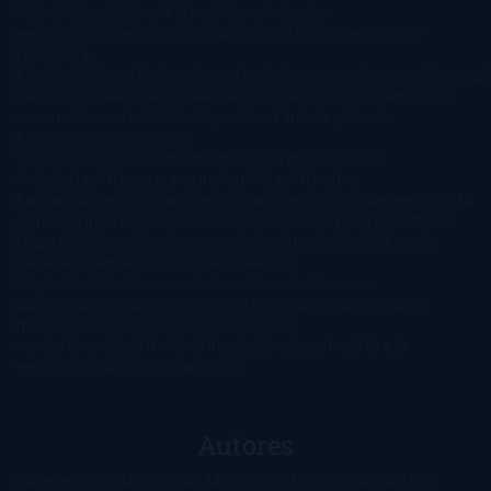
1-Star
2-Stars
3-Stars
4-Stars
5-Stars
Artículos
periodísticos
Aventuras
Blog
Canción de Hielo y Fuego
Chick-
Lit
Ciencia
Ficción
Clásicos
Colaboraciones
Comic
Concursos
Crecemos
Descarga
del libro
Drama
Duda Gramatical
El Ojo de Sauron
El poema de la
semana
Encuestas
Erótica
Especiales
Fantasía y Ciencia
Ficción
Feeling Good
Hay
vida
Histórica
Humor
Infantil
Intriga
Juvenil
Lecturas
Anticipadas
Libros que enganchan
Listas
Literatura
Fantástica
Literatura Japonesa
LofbuksDesigns
Los más vendidos
Mi
opinión
Narrativa
No ficción
Novela de misterio y suspense
Novela
Negra y Policiaca
Ocasiones especiales
Otros
Películas
Premio
Planeta
Próximas Publicaciones
Realismo
Mágico
Realista
Recomendaciones
Reseñas
Romance
paranormal
Romántica
Romántica Victoriana
Sagas
Segunda
mano
Sentimental
Series
Sobrevivir a una
novela
Terror
Test
Thriller
Trilogías
Uncategorized
Ya a la
venta
Young Adults
¡No me gusta!
Autores
@ZoeSwinger
Abigail Gibbs
Adam Nevill
Adriana Rubens
Alaitz