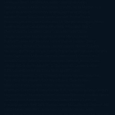
Leceaga
Alberto Méndez
Alejandro Castroguer
Alexis
Harrington
Alice Kellen
Almudena Grandes
Altea Morgan
Ana
Cantarero
Andrew Davidson
Ángela Quintas
Angélique
Barbérat
Anna Todd
Anna Zaires
Annabel Pitcher
Anny
Peterson
Antonio Dikele Distefano
Art Spiegelman
Arturo Pérez-
Reverte
Audrey Carlan
Beth Kery
Beth Revis
Brittainy C.
Cherry
Camilla Läckberg
Carla Gràcia Mercadé
Carme
Chaparro
Carmen Martín Gaite
Caroline March
Celeste
Bradley
Celeste Ng
Charlaine Harris
Charles Dubow
Cherry
Chic
Cheryl Strayed
Christina Lauren
Colleen Hoover
Colleen
McCullough
Connie Willis
Cristina Prada
Daniel Glattauer
Daniela
Krien
Daphne du Maurier
Darynda Jones
David Crespo
David
Nicholls
David Safier
Deborah Harkness
Deborah Install
Diana
Gabaldon
Dolores Redondo
E. O. Chirovici
E.L. James
Eckhart
Tolle
Eduardo Mendoza
Elena Montagud
Elísabet
Benavent
Elisabeth Craft
Elisabeth Kostova
Emma Cline
Enric
Pardo
Erin Morgenstern
Erin Watt
Ernest Cline
Ernesto
Sábato
Estefanía Salyers
Federico Moccia
Fernando
Aramburu
Florencia Bonelli
George R. R. Martin
Gina Peral
Gregory
Maguire
Haruki Murakami
Helen Simonson
Henning Mankell
Henry
James
Hiromi Kawakami
Irene Hall
Isabel Keats
J. Lynn
J.K.
Rowling
Jacinto Rey
Jack Thorne
Jamie McGuire
Jeff Lindsay
Jeff
VanderMeer
Jennifer L. Armentrout
Jennifer Niven
Jenny
Han
Jessica Thompson
Jill Santopolo
Joe Abercrombie
Joe Hill
Joël