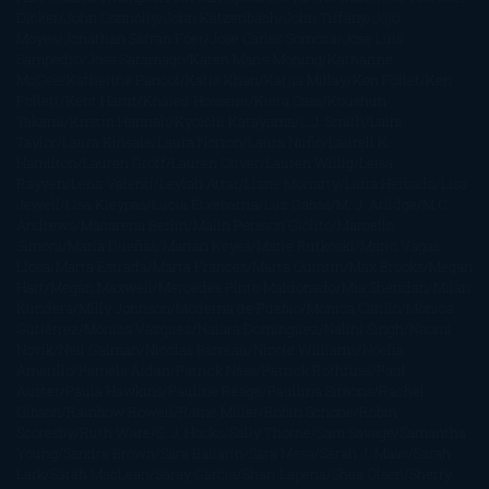
Dicker
John Connolly
John Katzenbach
John Tiffany
Jojo
Moyes
Jonathan Safran Foer
Jose Carlos Somoza
Jose Luis
Sampedro
José Saramago
Karen Marie Moning
Katharine
McGee
Katherine Pancol
Katie Khan
Katjia Millay
Ken Follet
Ken
Follett
Kent Haruf
Khaled Hosseini
Kiera Cass
Koushun
Takami
Kristin Hannah
Kyoichi Katayama
L.J. Smith
Laini
Taylor
Laura Kinsale
Laura Norton
Laura Nuño
Laurell K.
Hamilton
Lauren Groff
Lauren Oliver
Lauren Willig
Leisa
Rayven
Lena Valenti
Leylah Attar
Liane Moriarty
Lidia Herbada
Lisa
Jewell
Lisa Kleypas
Lucía Etxebarria
Luz Gabás
M. J. Arlidge
M.C.
Andrews
Macarena Berlín
Malin Persson Giolito
Marcello
Simoni
María Dueñas
Marian Keyes
Marie Rutkoski
Mario Vagas
Llosa
Marta Estrada
Marta Francés
Marta Quintín
Max Brooks
Megan
Hart
Megan Maxwell
Mercedes Pinto Maldonado
Mia Sheridan
Milan
Kundera
Milly Johnson
Moderna de Pueblo
Mónica Carillo
Mónica
Gutiérrez
Mónica Vázquez
Naiara Domínguez
Nalini Singh
Naomi
Novik
Neil Gaiman
Nicolas Barreau
Nicole Williams
Noelia
Amarillo
Pamela Aidan
Patrick Ness
Patrick Rothfuss
Paul
Auster
Paula Hawkins
Pauline Réage
Paullina Simons
Rachel
Gibson
Rainbow Rowell
Raine Miller
Robin Schone
Robin
Scoresby
Ruth Ware
S. J. Hooks
Sally Thorne
Sam Savage
Samantha
Young
Sandra Brown
Sara Ballarín
Sara Mesa
Sarah J. Maas
Sarah
Lark
Sarah MacLean
Saray García
Shari Lapena
Shea Olsen
Sherry