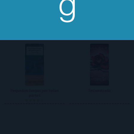
Agua y aceite
La noche de las medusas
★★★☆☆
★★★☆☆
Pequeños fuegos por todas
Secuestrada
partes
★★★★☆