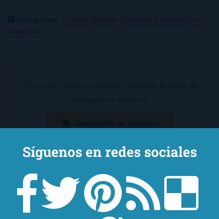
Categorías:
2-Stars
,
Humor
,
Literatura Fantástica
,
Reseñas
¿Te ha convencido la reseña? Consigue
El color de
la magia
en Amazon:
Consíguelo en Amazon
Síguenos en redes sociales
También te puede gustar