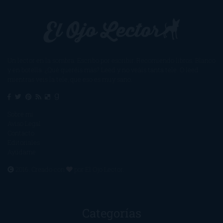
Un lector en la sombra. Escribo por escribir. Recomiendo libros. Blanco
y en botella. ¿Qué queréis más? Leed y no veáis tanta tele. O leed
mientras veis la tele, que eso es muy sano.
Sobre mí
Aviso Legal
Contacto
Editoriales
Ayúdame
2016. Creado con
por
El Ojo Lector
.
Categorías