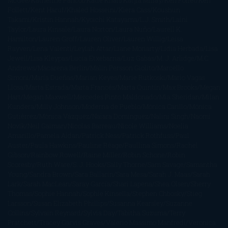
McGee
Katherine Pancol
Katie Khan
Katjia Millay
Ken Follet
Ken
Follett
Kent Haruf
Khaled Hosseini
Kiera Cass
Koushun
Takami
Kristin Hannah
Kyoichi Katayama
L.J. Smith
Laini
Taylor
Laura Kinsale
Laura Norton
Laura Nuño
Laurell K.
Hamilton
Lauren Groff
Lauren Oliver
Lauren Willig
Leisa
Rayven
Lena Valenti
Leylah Attar
Liane Moriarty
Lidia Herbada
Lisa
Jewell
Lisa Kleypas
Lucía Etxebarria
Luz Gabás
M. J. Arlidge
M.C.
Andrews
Macarena Berlín
Malin Persson Giolito
Marcello
Simoni
María Dueñas
Marian Keyes
Marie Rutkoski
Mario Vagas
Llosa
Marta Estrada
Marta Francés
Marta Quintín
Max Brooks
Megan
Hart
Megan Maxwell
Mercedes Pinto Maldonado
Mia Sheridan
Milan
Kundera
Milly Johnson
Moderna de Pueblo
Mónica Carillo
Mónica
Gutiérrez
Mónica Vázquez
Naiara Domínguez
Nalini Singh
Naomi
Novik
Neil Gaiman
Nicolas Barreau
Nicole Williams
Noelia
Amarillo
Pamela Aidan
Patrick Ness
Patrick Rothfuss
Paul
Auster
Paula Hawkins
Pauline Réage
Paullina Simons
Rachel
Gibson
Rainbow Rowell
Raine Miller
Robin Schone
Robin
Scoresby
Ruth Ware
S. J. Hooks
Sally Thorne
Sam Savage
Samantha
Young
Sandra Brown
Sara Ballarín
Sara Mesa
Sarah J. Maas
Sarah
Lark
Sarah MacLean
Saray García
Shari Lapena
Shea Olsen
Sherry
Thomas
Sophie Hannah
Sophie Kinsella
Stephen Chbosky
Stieg
Larsson
Susan Elizabeth Phillips
Susanna Kearsley
Suzanne
Collins
Sylvain Reynard
Sylvia Day
Tabitha Suzuma
Terry
Pratchett
Tracey Garvis Graves
Valerio Massimo Manfredi
Veronica