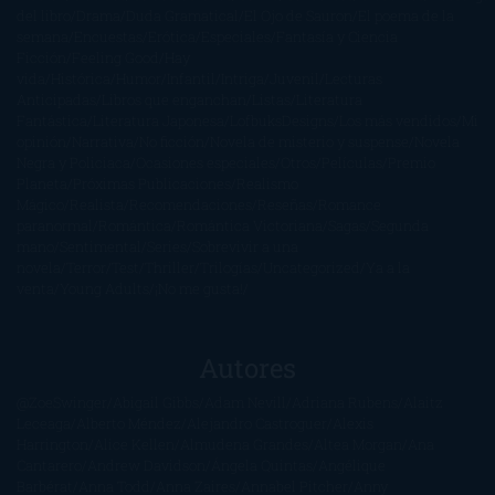
del libro
Drama
Duda Gramatical
El Ojo de Sauron
El poema de la
semana
Encuestas
Erótica
Especiales
Fantasía y Ciencia
Ficción
Feeling Good
Hay
vida
Histórica
Humor
Infantil
Intriga
Juvenil
Lecturas
Anticipadas
Libros que enganchan
Listas
Literatura
Fantástica
Literatura Japonesa
LofbuksDesigns
Los más vendidos
Mi
opinión
Narrativa
No ficción
Novela de misterio y suspense
Novela
Negra y Policiaca
Ocasiones especiales
Otros
Películas
Premio
Planeta
Próximas Publicaciones
Realismo
Mágico
Realista
Recomendaciones
Reseñas
Romance
paranormal
Romántica
Romántica Victoriana
Sagas
Segunda
mano
Sentimental
Series
Sobrevivir a una
novela
Terror
Test
Thriller
Trilogías
Uncategorized
Ya a la
venta
Young Adults
¡No me gusta!
Autores
@ZoeSwinger
Abigail Gibbs
Adam Nevill
Adriana Rubens
Alaitz
Leceaga
Alberto Méndez
Alejandro Castroguer
Alexis
Harrington
Alice Kellen
Almudena Grandes
Altea Morgan
Ana
Cantarero
Andrew Davidson
Ángela Quintas
Angélique
Barbérat
Anna Todd
Anna Zaires
Annabel Pitcher
Anny