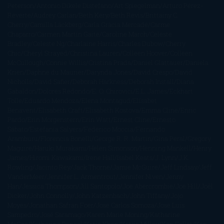
Peterson
Antonio Dikele Distefano
Art Spiegelman
Arturo Pérez-
Reverte
Audrey Carlan
Beth Kery
Beth Revis
Brittainy C.
Cherry
Camilla Läckberg
Carla Gràcia Mercadé
Carme
Chaparro
Carmen Martín Gaite
Caroline March
Celeste
Bradley
Celeste Ng
Charlaine Harris
Charles Dubow
Cherry
Chic
Cheryl Strayed
Christina Lauren
Colleen Hoover
Colleen
McCullough
Connie Willis
Cristina Prada
Daniel Glattauer
Daniela
Krien
Daphne du Maurier
Darynda Jones
David Crespo
David
Nicholls
David Safier
Deborah Harkness
Deborah Install
Diana
Gabaldon
Dolores Redondo
E. O. Chirovici
E.L. James
Eckhart
Tolle
Eduardo Mendoza
Elena Montagud
Elísabet
Benavent
Elisabeth Craft
Elisabeth Kostova
Emma Cline
Enric
Pardo
Erin Morgenstern
Erin Watt
Ernest Cline
Ernesto
Sábato
Estefanía Salyers
Federico Moccia
Fernando
Aramburu
Florencia Bonelli
George R. R. Martin
Gina Peral
Gregory
Maguire
Haruki Murakami
Helen Simonson
Henning Mankell
Henry
James
Hiromi Kawakami
Irene Hall
Isabel Keats
J. Lynn
J.K.
Rowling
Jacinto Rey
Jack Thorne
Jamie McGuire
Jeff Lindsay
Jeff
VanderMeer
Jennifer L. Armentrout
Jennifer Niven
Jenny
Han
Jessica Thompson
Jill Santopolo
Joe Abercrombie
Joe Hill
Joël
Dicker
John Connolly
John Katzenbach
John Tiffany
Jojo
Moyes
Jonathan Safran Foer
Jose Carlos Somoza
Jose Luis
Sampedro
José Saramago
Karen Marie Moning
Katharine